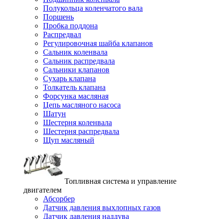
Полукольца коленчатого вала
Поршень
Пробка поддона
Распредвал
Регулировочная шайба клапанов
Сальник коленвала
Сальник распредвала
Сальники клапанов
Сухарь клапана
Толкатель клапана
Форсунка масляная
Цепь масляного насоса
Шатун
Шестерня коленвала
Шестерня распредвала
Щуп масляный
Топливная система и управление
двигателем
Абсорбер
Датчик давления выхлопных газов
Датчик давления наддува