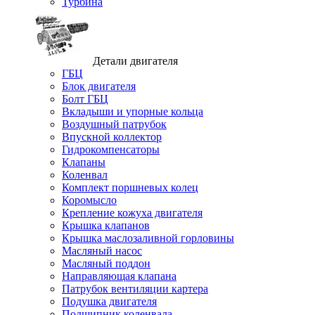
Турбина
Детали двигателя
ГБЦ
Блок двигателя
Болт ГБЦ
Вкладыши и упорные кольца
Воздушный патрубок
Впускной коллектор
Гидрокомпенсаторы
Клапаны
Коленвал
Комплект поршневых колец
Коромысло
Крепление кожуха двигателя
Крышка клапанов
Крышка маслозаливной горловины
Масляный насос
Масляный поддон
Направляющая клапана
Патрубок вентиляции картера
Подушка двигателя
Подшипник коленвала