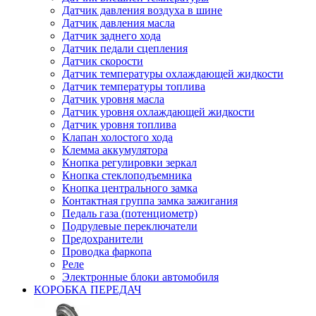
Датчик давления воздуха в шине
Датчик давления масла
Датчик заднего хода
Датчик педали сцепления
Датчик скорости
Датчик температуры охлаждающей жидкости
Датчик температуры топлива
Датчик уровня масла
Датчик уровня охлаждающей жидкости
Датчик уровня топлива
Клапан холостого хода
Клемма аккумулятора
Кнопка регулировки зеркал
Кнопка стеклоподъемника
Кнопка центрального замка
Контактная группа замка зажигания
Педаль газа (потенциометр)
Подрулевые переключатели
Предохранители
Проводка фаркопа
Реле
Электронные блоки автомобиля
КОРОБКА ПЕРЕДАЧ