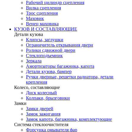
Рабочий цилиндр сцепления
Вилка сцепления
Трос сцепления
Маховик
Венец маховика
КУЗОВ И СОСТАВЛЯЮЩИЕ
Детали кузова
Клипсы, заглушки
Ограничитель открывания двери
Ролики сдвижной двери
Стеклоподъемник
Зеркала
Амортизаторы багажника, капота
Детали кузова, бампер
Ручки дверные, решетки радиатора, детали
крепления
Колесо, составляющие
Диск колесный
Колпаки, брызговики
Замки
Замки дверей
Замок зажигания
Замок капота, багажника, комплектующие
Система стеклоочистителя
Форсунка омывателя фар