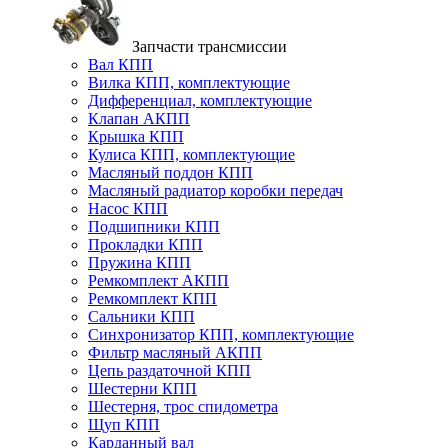
Запчасти трансмиссии
Вал КПП
Вилка КПП, комплектующие
Дифференциал, комплектующие
Клапан АКПП
Крышка КПП
Кулиса КПП, комплектующие
Масляный поддон КПП
Масляный радиатор коробки передач
Насос КПП
Подшипники КПП
Прокладки КПП
Пружина КПП
Ремкомплект АКПП
Ремкомплект КПП
Сальники КПП
Синхронизатор КПП, комплектующие
Фильтр масляный АКПП
Цепь раздаточной КПП
Шестерни КПП
Шестерня, трос спидометра
Щуп КПП
Карданный вал