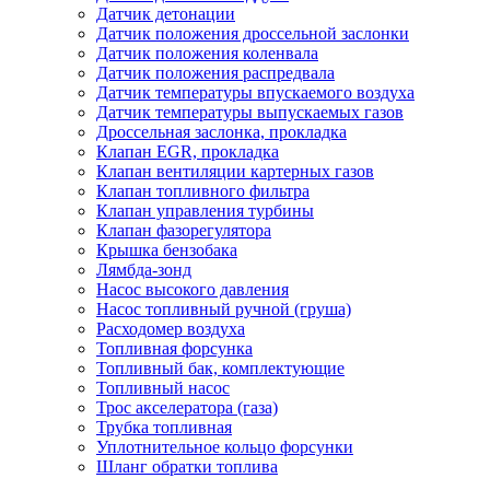
Датчик детонации
Датчик положения дроссельной заслонки
Датчик положения коленвала
Датчик положения распредвала
Датчик температуры впускаемого воздуха
Датчик температуры выпускаемых газов
Дроссельная заслонка, прокладка
Клапан EGR, прокладка
Клапан вентиляции картерных газов
Клапан топливного фильтра
Клапан управления турбины
Клапан фазорегулятора
Крышка бензобака
Лямбда-зонд
Насос высокого давления
Насос топливный ручной (груша)
Расходомер воздуха
Топливная форсунка
Топливный бак, комплектующие
Топливный насос
Трос акселератора (газа)
Трубка топливная
Уплотнительное кольцо форсунки
Шланг обратки топлива