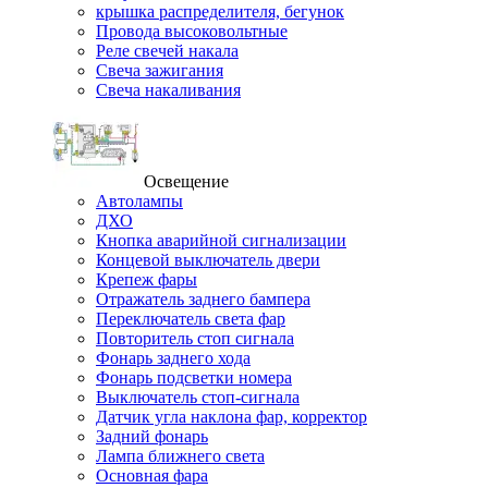
крышка распределителя, бегунок
Провода высоковольтные
Реле свечей накала
Свеча зажигания
Свеча накаливания
Освещение
Автолампы
ДХО
Кнопка аварийной сигнализации
Концевой выключатель двери
Крепеж фары
Отражатель заднего бампера
Переключатель света фар
Повторитель стоп сигнала
Фонарь заднего хода
Фонарь подсветки номера
Выключатель стоп-сигнала
Датчик угла наклона фар, корректор
Задний фонарь
Лампа ближнего света
Основная фара