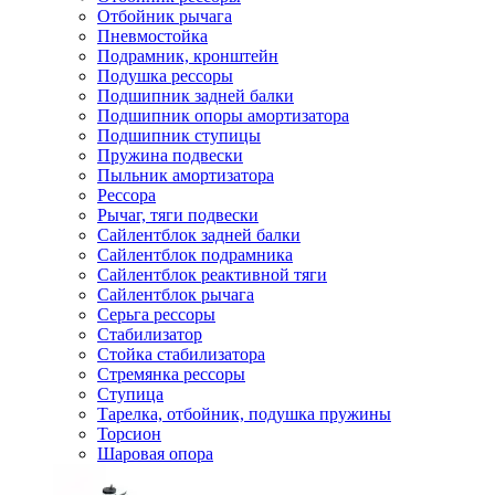
Отбойник рычага
Пневмостойка
Подрамник, кронштейн
Подушка рессоры
Подшипник задней балки
Подшипник опоры амортизатора
Подшипник ступицы
Пружина подвески
Пыльник амортизатора
Рессора
Рычаг, тяги подвески
Сайлентблок задней балки
Сайлентблок подрамника
Сайлентблок реактивной тяги
Сайлентблок рычага
Серьга рессоры
Стабилизатор
Стойка стабилизатора
Стремянка рессоры
Ступица
Тарелка, отбойник, подушка пружины
Торсион
Шаровая опора