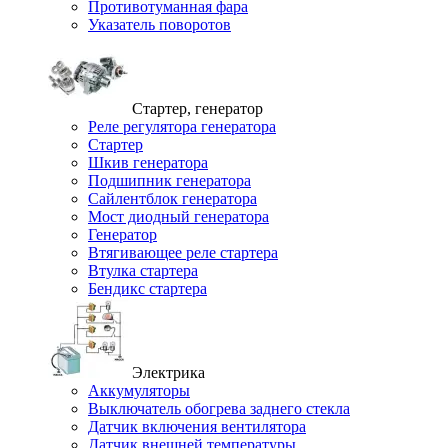
Противотуманная фара
Указатель поворотов
Стартер, генератор
Реле регулятора генератора
Стартер
Шкив генератора
Подшипник генератора
Сайлентблок генератора
Мост диодный генератора
Генератор
Втягивающее реле стартера
Втулка стартера
Бендикс стартера
Электрика
Аккумуляторы
Выключатель обогрева заднего стекла
Датчик включения вентилятора
Датчик внешней температуры