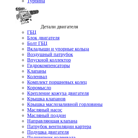
Турбина
Детали двигателя
ГБЦ
Блок двигателя
Болт ГБЦ
Вкладыши и упорные кольца
Воздушный патрубок
Впускной коллектор
Гидрокомпенсаторы
Клапаны
Коленвал
Комплект поршневых колец
Коромысло
Крепление кожуха двигателя
Крышка клапанов
Крышка маслозаливной горловины
Масляный насос
Масляный поддон
Направляющая клапана
Патрубок вентиляции картера
Подушка двигателя
Подшипник коленвала