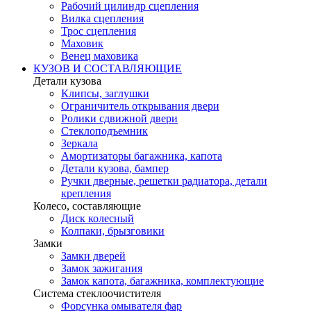
Рабочий цилиндр сцепления
Вилка сцепления
Трос сцепления
Маховик
Венец маховика
КУЗОВ И СОСТАВЛЯЮЩИЕ
Детали кузова
Клипсы, заглушки
Ограничитель открывания двери
Ролики сдвижной двери
Стеклоподъемник
Зеркала
Амортизаторы багажника, капота
Детали кузова, бампер
Ручки дверные, решетки радиатора, детали
крепления
Колесо, составляющие
Диск колесный
Колпаки, брызговики
Замки
Замки дверей
Замок зажигания
Замок капота, багажника, комплектующие
Система стеклоочистителя
Форсунка омывателя фар