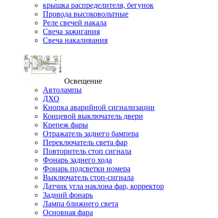
крышка распределителя, бегунок
Провода высоковольтные
Реле свечей накала
Свеча зажигания
Свеча накаливания
Освещение
Автолампы
ДХО
Кнопка аварийной сигнализации
Концевой выключатель двери
Крепеж фары
Отражатель заднего бампера
Переключатель света фар
Повторитель стоп сигнала
Фонарь заднего хода
Фонарь подсветки номера
Выключатель стоп-сигнала
Датчик угла наклона фар, корректор
Задний фонарь
Лампа ближнего света
Основная фара