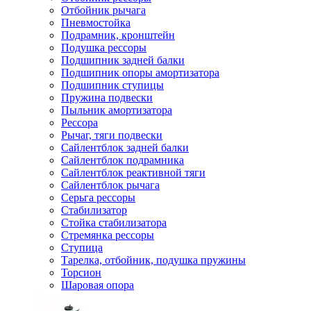
Отбойник рычага
Пневмостойка
Подрамник, кронштейн
Подушка рессоры
Подшипник задней балки
Подшипник опоры амортизатора
Подшипник ступицы
Пружина подвески
Пыльник амортизатора
Рессора
Рычаг, тяги подвески
Сайлентблок задней балки
Сайлентблок подрамника
Сайлентблок реактивной тяги
Сайлентблок рычага
Серьга рессоры
Стабилизатор
Стойка стабилизатора
Стремянка рессоры
Ступица
Тарелка, отбойник, подушка пружины
Торсион
Шаровая опора