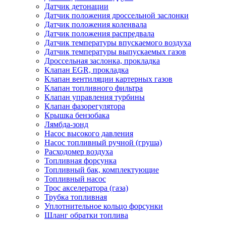
Датчик детонации
Датчик положения дроссельной заслонки
Датчик положения коленвала
Датчик положения распредвала
Датчик температуры впускаемого воздуха
Датчик температуры выпускаемых газов
Дроссельная заслонка, прокладка
Клапан EGR, прокладка
Клапан вентиляции картерных газов
Клапан топливного фильтра
Клапан управления турбины
Клапан фазорегулятора
Крышка бензобака
Лямбда-зонд
Насос высокого давления
Насос топливный ручной (груша)
Расходомер воздуха
Топливная форсунка
Топливный бак, комплектующие
Топливный насос
Трос акселератора (газа)
Трубка топливная
Уплотнительное кольцо форсунки
Шланг обратки топлива