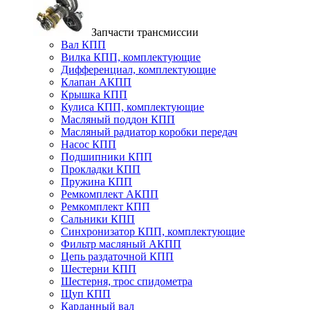
Запчасти трансмиссии
Вал КПП
Вилка КПП, комплектующие
Дифференциал, комплектующие
Клапан АКПП
Крышка КПП
Кулиса КПП, комплектующие
Масляный поддон КПП
Масляный радиатор коробки передач
Насос КПП
Подшипники КПП
Прокладки КПП
Пружина КПП
Ремкомплект АКПП
Ремкомплект КПП
Сальники КПП
Синхронизатор КПП, комплектующие
Фильтр масляный АКПП
Цепь раздаточной КПП
Шестерни КПП
Шестерня, трос спидометра
Щуп КПП
Карданный вал