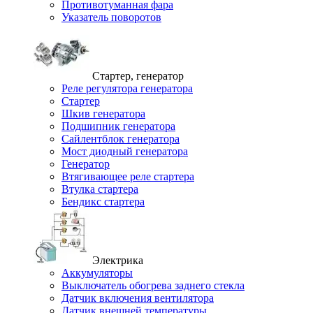
Противотуманная фара
Указатель поворотов
Стартер, генератор
Реле регулятора генератора
Стартер
Шкив генератора
Подшипник генератора
Сайлентблок генератора
Мост диодный генератора
Генератор
Втягивающее реле стартера
Втулка стартера
Бендикс стартера
Электрика
Аккумуляторы
Выключатель обогрева заднего стекла
Датчик включения вентилятора
Датчик внешней температуры