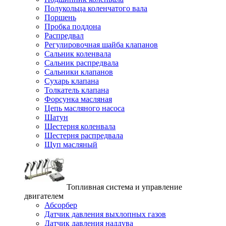
Полукольца коленчатого вала
Поршень
Пробка поддона
Распредвал
Регулировочная шайба клапанов
Сальник коленвала
Сальник распредвала
Сальники клапанов
Сухарь клапана
Толкатель клапана
Форсунка масляная
Цепь масляного насоса
Шатун
Шестерня коленвала
Шестерня распредвала
Щуп масляный
Топливная система и управление
двигателем
Абсорбер
Датчик давления выхлопных газов
Датчик давления наддува