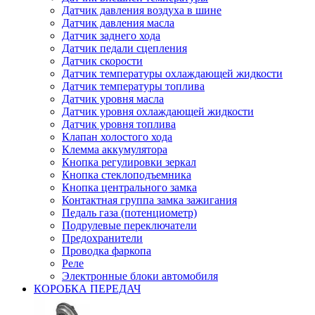
Датчик давления воздуха в шине
Датчик давления масла
Датчик заднего хода
Датчик педали сцепления
Датчик скорости
Датчик температуры охлаждающей жидкости
Датчик температуры топлива
Датчик уровня масла
Датчик уровня охлаждающей жидкости
Датчик уровня топлива
Клапан холостого хода
Клемма аккумулятора
Кнопка регулировки зеркал
Кнопка стеклоподъемника
Кнопка центрального замка
Контактная группа замка зажигания
Педаль газа (потенциометр)
Подрулевые переключатели
Предохранители
Проводка фаркопа
Реле
Электронные блоки автомобиля
КОРОБКА ПЕРЕДАЧ