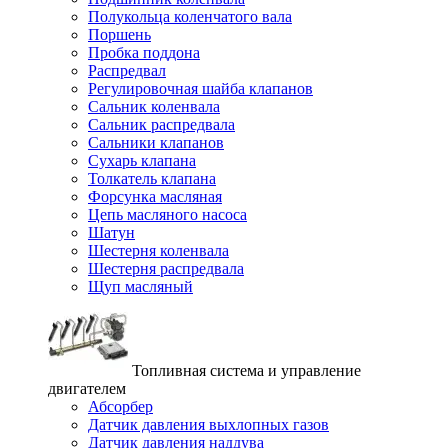
Полукольца коленчатого вала
Поршень
Пробка поддона
Распредвал
Регулировочная шайба клапанов
Сальник коленвала
Сальник распредвала
Сальники клапанов
Сухарь клапана
Толкатель клапана
Форсунка масляная
Цепь масляного насоса
Шатун
Шестерня коленвала
Шестерня распредвала
Щуп масляный
Топливная система и управление
двигателем
Абсорбер
Датчик давления выхлопных газов
Датчик давления наддува