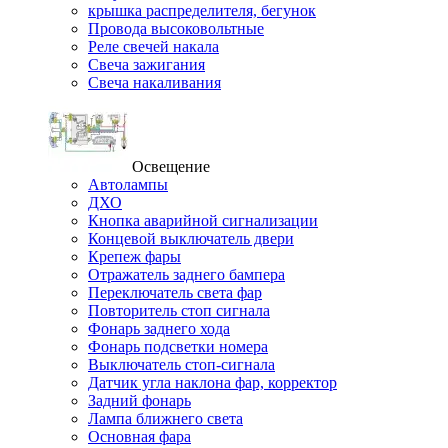
крышка распределителя, бегунок
Провода высоковольтные
Реле свечей накала
Свеча зажигания
Свеча накаливания
Освещение
Автолампы
ДХО
Кнопка аварийной сигнализации
Концевой выключатель двери
Крепеж фары
Отражатель заднего бампера
Переключатель света фар
Повторитель стоп сигнала
Фонарь заднего хода
Фонарь подсветки номера
Выключатель стоп-сигнала
Датчик угла наклона фар, корректор
Задний фонарь
Лампа ближнего света
Основная фара