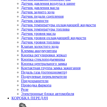
Датчик давления воздуха в шине
Датчик давления масла
Датчик заднего хода
Датчик педали сцепления
Датчик скорости
Датчик температуры охлаждающей жидкости
Датчик температуры топлива
Датчик уровня масла
Датчик уровня охлаждающей жидкости
Датчик уровня топлива
Клапан холостого хода
Клемма аккумулятора
Кнопка регулировки зеркал
Кнопка стеклоподъемника
Кнопка центрального замка
Контактная группа замка зажигания
Педаль газа (потенциометр)
Подрулевые переключатели
Предохранители
Проводка фаркопа
Реле
Электронные блоки автомобиля
КОРОБКА ПЕРЕДАЧ