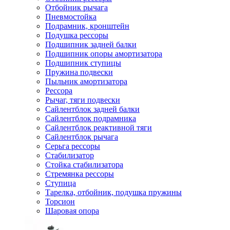
Отбойник рычага
Пневмостойка
Подрамник, кронштейн
Подушка рессоры
Подшипник задней балки
Подшипник опоры амортизатора
Подшипник ступицы
Пружина подвески
Пыльник амортизатора
Рессора
Рычаг, тяги подвески
Сайлентблок задней балки
Сайлентблок подрамника
Сайлентблок реактивной тяги
Сайлентблок рычага
Серьга рессоры
Стабилизатор
Стойка стабилизатора
Стремянка рессоры
Ступица
Тарелка, отбойник, подушка пружины
Торсион
Шаровая опора