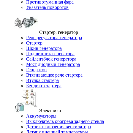
Противотуманная фара
Указатель поворотов
Стартер, генератор
Реле регулятора генератора
Стартер
Шкив генератора
Подшипник генератора
Сайлентблок генератора
Мост диодный генератора
Генератор
Втягивающее реле стартера
Втулка стартера
Бендикс стартера
Электрика
Аккумуляторы
Выключатель обогрева заднего стекла
Датчик включения вентилятора
Датчик внешней температуры