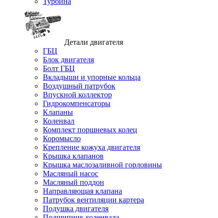
Турбина
Детали двигателя
ГБЦ
Блок двигателя
Болт ГБЦ
Вкладыши и упорные кольца
Воздушный патрубок
Впускной коллектор
Гидрокомпенсаторы
Клапаны
Коленвал
Комплект поршневых колец
Коромысло
Крепление кожуха двигателя
Крышка клапанов
Крышка маслозаливной горловины
Масляный насос
Масляный поддон
Направляющая клапана
Патрубок вентиляции картера
Подушка двигателя
Подшипник коленвала