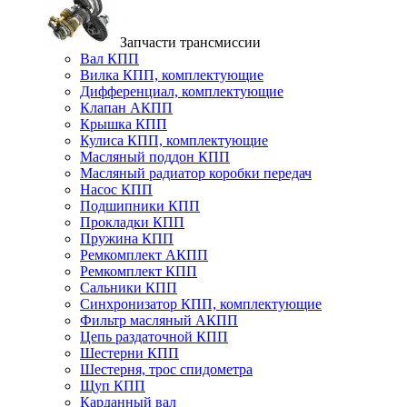
Запчасти трансмиссии
Вал КПП
Вилка КПП, комплектующие
Дифференциал, комплектующие
Клапан АКПП
Крышка КПП
Кулиса КПП, комплектующие
Масляный поддон КПП
Масляный радиатор коробки передач
Насос КПП
Подшипники КПП
Прокладки КПП
Пружина КПП
Ремкомплект АКПП
Ремкомплект КПП
Сальники КПП
Синхронизатор КПП, комплектующие
Фильтр масляный АКПП
Цепь раздаточной КПП
Шестерни КПП
Шестерня, трос спидометра
Щуп КПП
Карданный вал