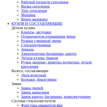
Рабочий цилиндр сцепления
Вилка сцепления
Трос сцепления
Маховик
Венец маховика
КУЗОВ И СОСТАВЛЯЮЩИЕ
Детали кузова
Клипсы, заглушки
Ограничитель открывания двери
Ролики сдвижной двери
Стеклоподъемник
Зеркала
Амортизаторы багажника, капота
Детали кузова, бампер
Ручки дверные, решетки радиатора, детали
крепления
Колесо, составляющие
Диск колесный
Колпаки, брызговики
Замки
Замки дверей
Замок зажигания
Замок капота, багажника, комплектующие
Система стеклоочистителя
Форсунка омывателя фар