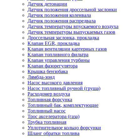
Датчик детонации
Датчик положения дроссельной заслонки
Датчик положения коленвала
Датчик положения распредвала
Датчик температуры впускаемого воздуха
Датчик температуры выпускаемых газов
Дроссельная заслонка, прокладка
Клапан EGR, прокладка
Клапан вентиляции картерных газов
Клапан топливного фильтра
Клапан управления турбины
Клапан фазорегулятора
Крышка бензобака
Лямбда-зонд
Насос высокого давления
Насос топливный ручной (груша)
Расходомер воздуха
Топливная форсунка
Топливный бак, комплектующие
Топливный насос
Трос акселератора (газа)
Трубка топливная
Уплотнительное кольцо форсунки
Шланг обратки топлива