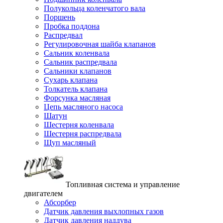
Полукольца коленчатого вала
Поршень
Пробка поддона
Распредвал
Регулировочная шайба клапанов
Сальник коленвала
Сальник распредвала
Сальники клапанов
Сухарь клапана
Толкатель клапана
Форсунка масляная
Цепь масляного насоса
Шатун
Шестерня коленвала
Шестерня распредвала
Щуп масляный
Топливная система и управление
двигателем
Абсорбер
Датчик давления выхлопных газов
Датчик давления наддува