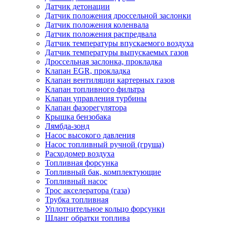
Датчик детонации
Датчик положения дроссельной заслонки
Датчик положения коленвала
Датчик положения распредвала
Датчик температуры впускаемого воздуха
Датчик температуры выпускаемых газов
Дроссельная заслонка, прокладка
Клапан EGR, прокладка
Клапан вентиляции картерных газов
Клапан топливного фильтра
Клапан управления турбины
Клапан фазорегулятора
Крышка бензобака
Лямбда-зонд
Насос высокого давления
Насос топливный ручной (груша)
Расходомер воздуха
Топливная форсунка
Топливный бак, комплектующие
Топливный насос
Трос акселератора (газа)
Трубка топливная
Уплотнительное кольцо форсунки
Шланг обратки топлива