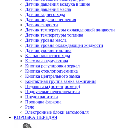
Датчик давления воздуха в шине
Датчик давления масла
Датчик заднего хода
Датчик педали сцепления
Датчик скорости
Датчик температуры охлаждающей жидкости
Датчик температуры топлива
Датчик уровня масла
Датчик уровня охлаждающей жидкости
Датчик уровня топлива
Клапан холостого хода
Клемма аккумулятора
Кнопка регулировки зеркал
Кнопка стеклоподъемника
Кнопка центрального замка
Контактная группа замка зажигания
Педаль газа (потенциометр)
Подрулевые переключатели
Предохранители
Проводка фаркопа
Реле
Электронные блоки автомобиля
КОРОБКА ПЕРЕДАЧ