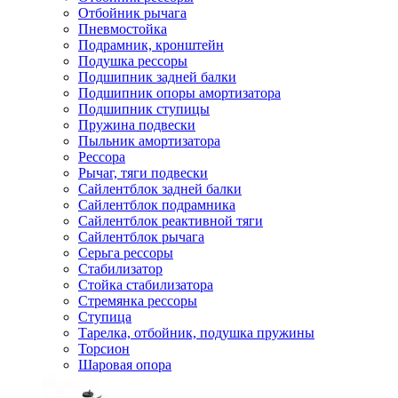
Отбойник рычага
Пневмостойка
Подрамник, кронштейн
Подушка рессоры
Подшипник задней балки
Подшипник опоры амортизатора
Подшипник ступицы
Пружина подвески
Пыльник амортизатора
Рессора
Рычаг, тяги подвески
Сайлентблок задней балки
Сайлентблок подрамника
Сайлентблок реактивной тяги
Сайлентблок рычага
Серьга рессоры
Стабилизатор
Стойка стабилизатора
Стремянка рессоры
Ступица
Тарелка, отбойник, подушка пружины
Торсион
Шаровая опора