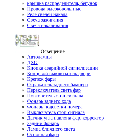
крышка распределителя, бегунок
Провода высоковольтные
Реле свечей накала
Свеча зажигания
Свеча накаливания
Освещение
Автолампы
ДХО
Кнопка аварийной сигнализации
Концевой выключатель двери
Крепеж фары
Отражатель заднего бампера
Переключатель света фар
Повторитель стоп сигнала
Фонарь заднего хода
Фонарь подсветки номера
Выключатель стоп-сигнала
Датчик угла наклона фар, корректор
Задний фонарь
Лампа ближнего света
Основная фара