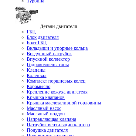
Турбина
Детали двигателя
ГБЦ
Блок двигателя
Болт ГБЦ
Вкладыши и упорные кольца
Воздушный патрубок
Впускной коллектор
Гидрокомпенсаторы
Клапаны
Коленвал
Комплект поршневых колец
Коромысло
Крепление кожуха двигателя
Крышка клапанов
Крышка маслозаливной горловины
Масляный насос
Масляный поддон
Направляющая клапана
Патрубок вентиляции картера
Подушка двигателя
Подшипник коленвала