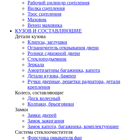
Рабочий цилиндр сцепления
Вилка сцепления
Трос сцепления
Маховик
Венец маховика
КУЗОВ И СОСТАВЛЯЮЩИЕ
Детали кузова
Клипсы, заглушки
Ограничитель открывания двери
Ролики сдвижной двери
Стеклоподъемник
Зеркала
Амортизаторы багажника, капота
Детали кузова, бампер
Ручки дверные, решетки радиатора, детали
крепления
Колесо, составляющие
Диск колесный
Колпаки, брызговики
Замки
Замки дверей
Замок зажигания
Замок капота, багажника, комплектующие
Система стеклоочистителя
Форсунка омывателя фар