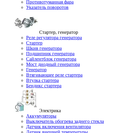
Противотуманная фара
Указатель поворотов
Стартер, генератор
Реле регулятора генератора
Стартер
Шкив генератора
Подшипник генератора
Сайлентблок генератора
Мост диодный генератора
Генератор
Втягивающее реле стартера
Втулка стартера
Бендикс стартера
Электрика
Аккумуляторы
Выключатель обогрева заднего стекла
Датчик включения вентилятора
Датчик внешней температуры