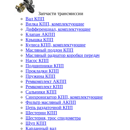
Запчасти трансмиссии
Вал КПП
Вилка КПП, комплектующие
Дифференциал, комплектующие
Клапан АКПП
Крышка КПП
Кулиса КПП, комплектующие
Масляный поддон КПП
Масляный радиатор коробки передач
Насос КПП
Подшипники КПП
Прокладки КПП
Пружина КПП
Ремкомплект АКПП
Ремкомплект КПП
Сальники КПП
Синхронизатор КПП, комплектующие
Фильтр масляный АКПП
Цепь раздаточной КПП
Шестерни КПП
Шестерня, трос спидометра
Щуп КПП
Карданный вал