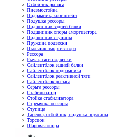
Отбойник рычага
Пневмостойка
Подрамник, кронштейн
Подушка рессоры
Подшипник задней балки
Подшипник опоры амортизатора
Подшипник ступицы
Пружина подвески
Пыльник амортизатора
Рессора
Рычаг, тяги подвески
Сайлентблок задней балки
Сайлентблок подрамника
Сайлентблок реактивной тяги
Сайлентблок рычага
Серьга рессоры
Стабилизатор
Стойка стабилизатора
Стремянка рессоры
Ступица
Тарелка, отбойник, подушка пружины
Торсион
Шаровая опора