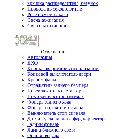
крышка распределителя, бегунок
Провода высоковольтные
Реле свечей накала
Свеча зажигания
Свеча накаливания
Освещение
Автолампы
ДХО
Кнопка аварийной сигнализации
Концевой выключатель двери
Крепеж фары
Отражатель заднего бампера
Переключатель света фар
Повторитель стоп сигнала
Фонарь заднего хода
Фонарь подсветки номера
Выключатель стоп-сигнала
Датчик угла наклона фар, корректор
Задний фонарь
Лампа ближнего света
Основная фара