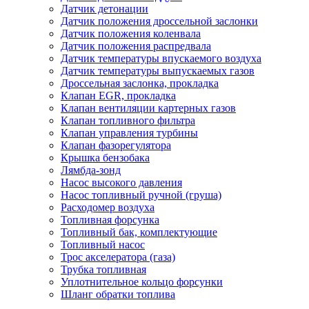
Датчик детонации
Датчик положения дроссельной заслонки
Датчик положения коленвала
Датчик положения распредвала
Датчик температуры впускаемого воздуха
Датчик температуры выпускаемых газов
Дроссельная заслонка, прокладка
Клапан EGR, прокладка
Клапан вентиляции картерных газов
Клапан топливного фильтра
Клапан управления турбины
Клапан фазорегулятора
Крышка бензобака
Лямбда-зонд
Насос высокого давления
Насос топливный ручной (груша)
Расходомер воздуха
Топливная форсунка
Топливный бак, комплектующие
Топливный насос
Трос акселератора (газа)
Трубка топливная
Уплотнительное кольцо форсунки
Шланг обратки топлива