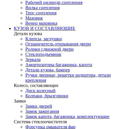
Рабочий цилиндр сцепления
Вилка сцепления
Трос сцепления
Маховик
Венец маховика
КУЗОВ И СОСТАВЛЯЮЩИЕ
Детали кузова
Клипсы, заглушки
Ограничитель открывания двери
Ролики сдвижной двери
Стеклоподъемник
Зеркала
Амортизаторы багажника, капота
Детали кузова, бампер
Ручки дверные, решетки радиатора, детали
крепления
Колесо, составляющие
Диск колесный
Колпаки, брызговики
Замки
Замки дверей
Замок зажигания
Замок капота, багажника, комплектующие
Система стеклоочистителя
Форсунка омывателя фар