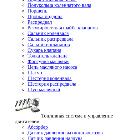
Полукольца коленчатого вала
Поршень
Пробка поддона
Распредвал
Регулировочная шайба клапанов
Сальник коленвала
Сальник распредвала
Сальники клапанов
Сухарь клапана
Толкатель клапана
Форсунка масляная
Цепь масляного насоса
Шатун
Шестерня коленвала
Шестерня распредвала
Щуп масляный
Топливная система и управление
двигателем
Абсорбер
Датчик давления выхлопных газов
Датчик давления наддува