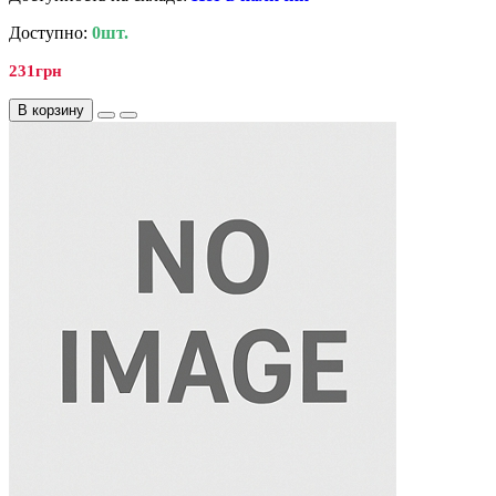
Доступно:
0шт.
231грн
В корзину