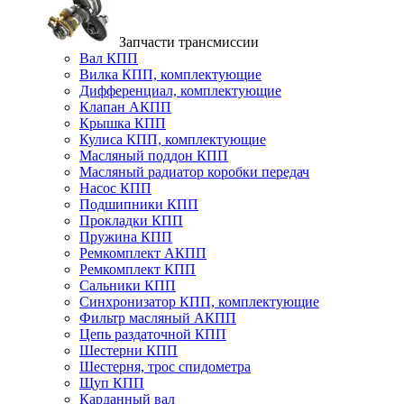
Запчасти трансмиссии
Вал КПП
Вилка КПП, комплектующие
Дифференциал, комплектующие
Клапан АКПП
Крышка КПП
Кулиса КПП, комплектующие
Масляный поддон КПП
Масляный радиатор коробки передач
Насос КПП
Подшипники КПП
Прокладки КПП
Пружина КПП
Ремкомплект АКПП
Ремкомплект КПП
Сальники КПП
Синхронизатор КПП, комплектующие
Фильтр масляный АКПП
Цепь раздаточной КПП
Шестерни КПП
Шестерня, трос спидометра
Щуп КПП
Карданный вал