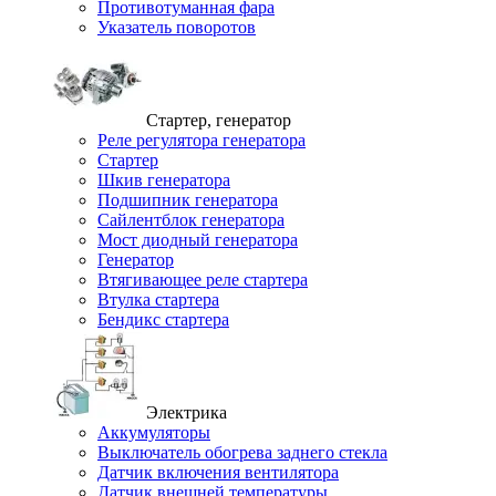
Противотуманная фара
Указатель поворотов
Стартер, генератор
Реле регулятора генератора
Стартер
Шкив генератора
Подшипник генератора
Сайлентблок генератора
Мост диодный генератора
Генератор
Втягивающее реле стартера
Втулка стартера
Бендикс стартера
Электрика
Аккумуляторы
Выключатель обогрева заднего стекла
Датчик включения вентилятора
Датчик внешней температуры