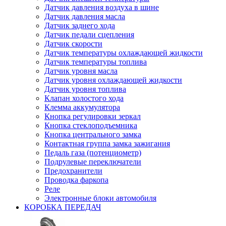
Датчик давления воздуха в шине
Датчик давления масла
Датчик заднего хода
Датчик педали сцепления
Датчик скорости
Датчик температуры охлаждающей жидкости
Датчик температуры топлива
Датчик уровня масла
Датчик уровня охлаждающей жидкости
Датчик уровня топлива
Клапан холостого хода
Клемма аккумулятора
Кнопка регулировки зеркал
Кнопка стеклоподъемника
Кнопка центрального замка
Контактная группа замка зажигания
Педаль газа (потенциометр)
Подрулевые переключатели
Предохранители
Проводка фаркопа
Реле
Электронные блоки автомобиля
КОРОБКА ПЕРЕДАЧ