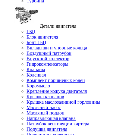
Турбина
Детали двигателя
ГБЦ
Блок двигателя
Болт ГБЦ
Вкладыши и упорные кольца
Воздушный патрубок
Впускной коллектор
Гидрокомпенсаторы
Клапаны
Коленвал
Комплект поршневых колец
Коромысло
Крепление кожуха двигателя
Крышка клапанов
Крышка маслозаливной горловины
Масляный насос
Масляный поддон
Направляющая клапана
Патрубок вентиляции картера
Подушка двигателя
Подшипник коленвала