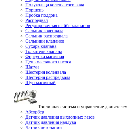
Полукольца коленчатого вала
Поршень
Пробка поддона
Распредвал
Регулировочная шайба клапанов
Сальник коленвала
Сальник распредвала
Сальники клапанов
Сухарь клапана
Толкатель клапана
Форсунка масляная
Цепь масляного насоса
Шатун
Шестерня коленвала
Шестерня распредвала
Щуп масляный
Топливная система и управление двигателем
Абсорбер
Датчик давления выхлопных газов
Датчик давления наддува
Датчик детонации