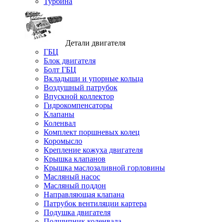
Турбина
Детали двигателя
ГБЦ
Блок двигателя
Болт ГБЦ
Вкладыши и упорные кольца
Воздушный патрубок
Впускной коллектор
Гидрокомпенсаторы
Клапаны
Коленвал
Комплект поршневых колец
Коромысло
Крепление кожуха двигателя
Крышка клапанов
Крышка маслозаливной горловины
Масляный насос
Масляный поддон
Направляющая клапана
Патрубок вентиляции картера
Подушка двигателя
Подшипник коленвала