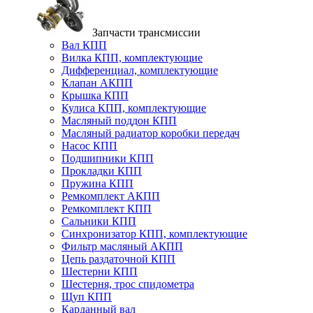
Запчасти трансмиссии
Вал КПП
Вилка КПП, комплектующие
Дифференциал, комплектующие
Клапан АКПП
Крышка КПП
Кулиса КПП, комплектующие
Масляный поддон КПП
Масляный радиатор коробки передач
Насос КПП
Подшипники КПП
Прокладки КПП
Пружина КПП
Ремкомплект АКПП
Ремкомплект КПП
Сальники КПП
Синхронизатор КПП, комплектующие
Фильтр масляный АКПП
Цепь раздаточной КПП
Шестерни КПП
Шестерня, трос спидометра
Щуп КПП
Карданный вал