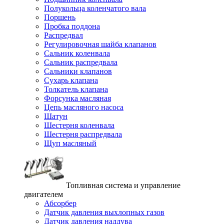
Полукольца коленчатого вала
Поршень
Пробка поддона
Распредвал
Регулировочная шайба клапанов
Сальник коленвала
Сальник распредвала
Сальники клапанов
Сухарь клапана
Толкатель клапана
Форсунка масляная
Цепь масляного насоса
Шатун
Шестерня коленвала
Шестерня распредвала
Щуп масляный
Топливная система и управление
двигателем
Абсорбер
Датчик давления выхлопных газов
Датчик давления наддува