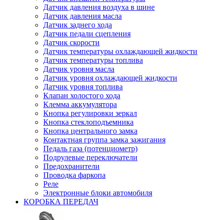
Датчик давления воздуха в шине
Датчик давления масла
Датчик заднего хода
Датчик педали сцепления
Датчик скорости
Датчик температуры охлаждающей жидкости
Датчик температуры топлива
Датчик уровня масла
Датчик уровня охлаждающей жидкости
Датчик уровня топлива
Клапан холостого хода
Клемма аккумулятора
Кнопка регулировки зеркал
Кнопка стеклоподъемника
Кнопка центрального замка
Контактная группа замка зажигания
Педаль газа (потенциометр)
Подрулевые переключатели
Предохранители
Проводка фаркопа
Реле
Электронные блоки автомобиля
КОРОБКА ПЕРЕДАЧ