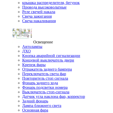
крышка распределителя, бегунок
Провода высоковольтные
Реле свечей накала
Свеча зажигания
Свеча накаливания
Освещение
Автолампы
ДХО
Кнопка аварийной сигнализации
Концевой выключатель двери
Крепеж фары
Отражатель заднего бампера
Переключатель света фар
Повторитель стоп сигнала
Фонарь заднего хода
Фонарь подсветки номера
Выключатель стоп-сигнала
Датчик угла наклона фар, корректор
Задний фонарь
Лампа ближнего света
Основная фара