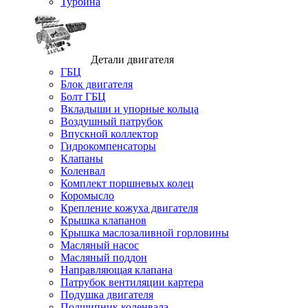
Турбина
Детали двигателя
ГБЦ
Блок двигателя
Болт ГБЦ
Вкладыши и упорные кольца
Воздушный патрубок
Впускной коллектор
Гидрокомпенсаторы
Клапаны
Коленвал
Комплект поршневых колец
Коромысло
Крепление кожуха двигателя
Крышка клапанов
Крышка маслозаливной горловины
Масляный насос
Масляный поддон
Направляющая клапана
Патрубок вентиляции картера
Подушка двигателя
Подшипник коленвала