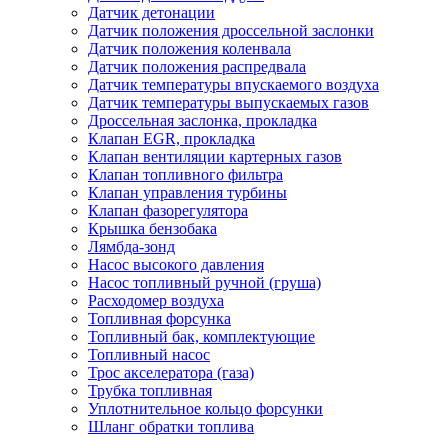
Датчик детонации
Датчик положения дроссельной заслонки
Датчик положения коленвала
Датчик положения распредвала
Датчик температуры впускаемого воздуха
Датчик температуры выпускаемых газов
Дроссельная заслонка, прокладка
Клапан EGR, прокладка
Клапан вентиляции картерных газов
Клапан топливного фильтра
Клапан управления турбины
Клапан фазорегулятора
Крышка бензобака
Лямбда-зонд
Насос высокого давления
Насос топливный ручной (груша)
Расходомер воздуха
Топливная форсунка
Топливный бак, комплектующие
Топливный насос
Трос акселератора (газа)
Трубка топливная
Уплотнительное кольцо форсунки
Шланг обратки топлива