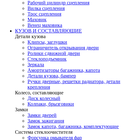
Рабочий цилиндр сцепления
Вилка сцепления
Трос сцепления
Маховик
Венец маховика
КУЗОВ И СОСТАВЛЯЮЩИЕ
Детали кузова
Клипсы, заглушки
Ограничитель открывания двери
Ролики сдвижной двери
Стеклоподъемник
Зеркала
Амортизаторы багажника, капота
Детали кузова, бампер
Ручки дверные, решетки радиатора, детали
крепления
Колесо, составляющие
Диск колесный
Колпаки, брызговики
Замки
Замки дверей
Замок зажигания
Замок капота, багажника, комплектующие
Система стеклоочистителя
Форсунка омывателя фар