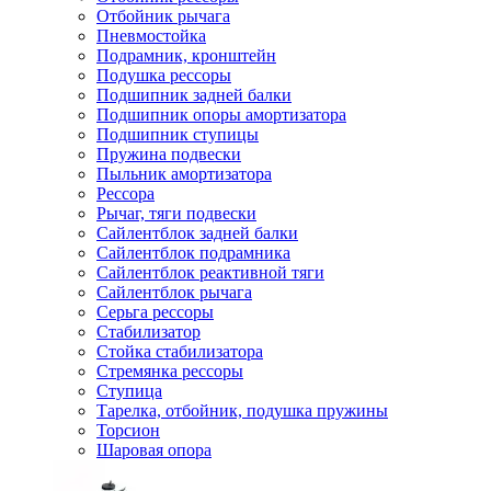
Отбойник рычага
Пневмостойка
Подрамник, кронштейн
Подушка рессоры
Подшипник задней балки
Подшипник опоры амортизатора
Подшипник ступицы
Пружина подвески
Пыльник амортизатора
Рессора
Рычаг, тяги подвески
Сайлентблок задней балки
Сайлентблок подрамника
Сайлентблок реактивной тяги
Сайлентблок рычага
Серьга рессоры
Стабилизатор
Стойка стабилизатора
Стремянка рессоры
Ступица
Тарелка, отбойник, подушка пружины
Торсион
Шаровая опора