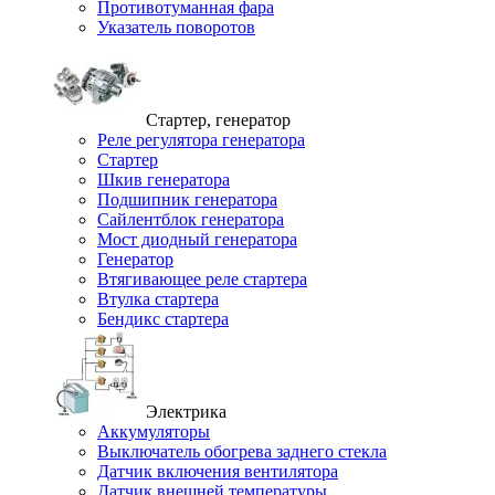
Противотуманная фара
Указатель поворотов
Стартер, генератор
Реле регулятора генератора
Стартер
Шкив генератора
Подшипник генератора
Сайлентблок генератора
Мост диодный генератора
Генератор
Втягивающее реле стартера
Втулка стартера
Бендикс стартера
Электрика
Аккумуляторы
Выключатель обогрева заднего стекла
Датчик включения вентилятора
Датчик внешней температуры