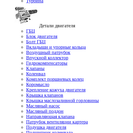
Турбина
Детали двигателя
ГБЦ
Блок двигателя
Болт ГБЦ
Вкладыши и упорные кольца
Воздушный патрубок
Впускной коллектор
Гидрокомпенсаторы
Клапаны
Коленвал
Комплект поршневых колец
Коромысло
Крепление кожуха двигателя
Крышка клапанов
Крышка маслозаливной горловины
Масляный насос
Масляный поддон
Направляющая клапана
Патрубок вентиляции картера
Подушка двигателя
Подшипник коленвала