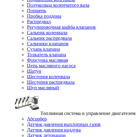
Полукольца коленчатого вала
Поршень
Пробка поддона
Распредвал
Регулировочная шайба клапанов
Сальник коленвала
Сальник распредвала
Сальники клапанов
Сухарь клапана
Толкатель клапана
Форсунка масляная
Цепь масляного насоса
Шатун
Шестерня коленвала
Шестерня распредвала
Щуп масляный
Топливная система и управление двигателем
Абсорбер
Датчик давления выхлопных газов
Датчик давления наддува
Датчик детонации