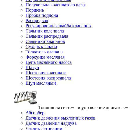
Полукольца коленчатого вала
Поршень
Пробка поддона
Распредвал
Регулировочная шайба клапанов
Сальник коленвала
Сальник распредвала
Сальники клапанов
Сухарь клапана
Толкатель клапана
Форсунка масляная
Цепь масляного насоса
Шатун
Шестерня коленвала
Шестерня распредвала
Щуп масляный
Топливная система и управление двигателем
Абсорбер
Датчик давления выхлопных газов
Датчик давления наддува
Датчик детонации