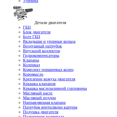
Турбина
Детали двигателя
ГБЦ
Блок двигателя
Болт ГБЦ
Вкладыши и упорные кольца
Воздушный патрубок
Впускной коллектор
Гидрокомпенсаторы
Клапаны
Коленвал
Комплект поршневых колец
Коромысло
Крепление кожуха двигателя
Крышка клапанов
Крышка маслозаливной горловины
Масляный насос
Масляный поддон
Направляющая клапана
Патрубок вентиляции картера
Подушка двигателя
Подшипник коленвала