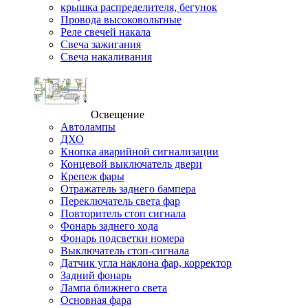
крышка распределителя, бегунок
Провода высоковольтные
Реле свечей накала
Свеча зажигания
Свеча накаливания
Освещение
Автолампы
ДХО
Кнопка аварийной сигнализации
Концевой выключатель двери
Крепеж фары
Отражатель заднего бампера
Переключатель света фар
Повторитель стоп сигнала
Фонарь заднего хода
Фонарь подсветки номера
Выключатель стоп-сигнала
Датчик угла наклона фар, корректор
Задний фонарь
Лампа ближнего света
Основная фара