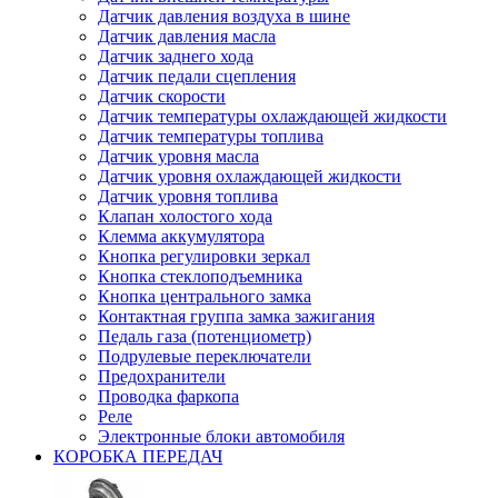
Датчик давления воздуха в шине
Датчик давления масла
Датчик заднего хода
Датчик педали сцепления
Датчик скорости
Датчик температуры охлаждающей жидкости
Датчик температуры топлива
Датчик уровня масла
Датчик уровня охлаждающей жидкости
Датчик уровня топлива
Клапан холостого хода
Клемма аккумулятора
Кнопка регулировки зеркал
Кнопка стеклоподъемника
Кнопка центрального замка
Контактная группа замка зажигания
Педаль газа (потенциометр)
Подрулевые переключатели
Предохранители
Проводка фаркопа
Реле
Электронные блоки автомобиля
КОРОБКА ПЕРЕДАЧ