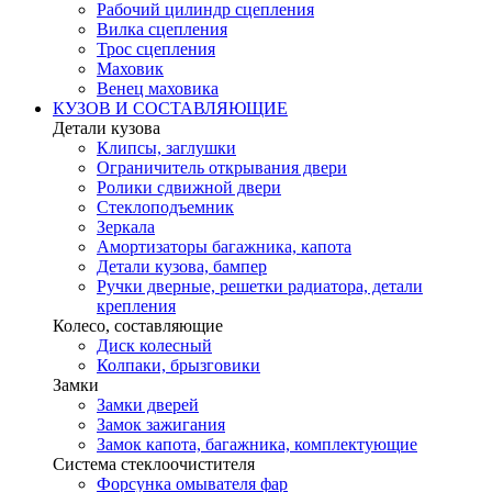
Рабочий цилиндр сцепления
Вилка сцепления
Трос сцепления
Маховик
Венец маховика
КУЗОВ И СОСТАВЛЯЮЩИЕ
Детали кузова
Клипсы, заглушки
Ограничитель открывания двери
Ролики сдвижной двери
Стеклоподъемник
Зеркала
Амортизаторы багажника, капота
Детали кузова, бампер
Ручки дверные, решетки радиатора, детали
крепления
Колесо, составляющие
Диск колесный
Колпаки, брызговики
Замки
Замки дверей
Замок зажигания
Замок капота, багажника, комплектующие
Система стеклоочистителя
Форсунка омывателя фар