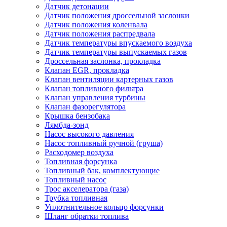
Датчик детонации
Датчик положения дроссельной заслонки
Датчик положения коленвала
Датчик положения распредвала
Датчик температуры впускаемого воздуха
Датчик температуры выпускаемых газов
Дроссельная заслонка, прокладка
Клапан EGR, прокладка
Клапан вентиляции картерных газов
Клапан топливного фильтра
Клапан управления турбины
Клапан фазорегулятора
Крышка бензобака
Лямбда-зонд
Насос высокого давления
Насос топливный ручной (груша)
Расходомер воздуха
Топливная форсунка
Топливный бак, комплектующие
Топливный насос
Трос акселератора (газа)
Трубка топливная
Уплотнительное кольцо форсунки
Шланг обратки топлива