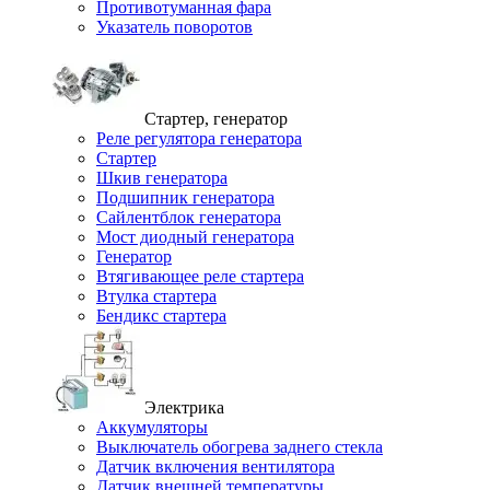
Противотуманная фара
Указатель поворотов
Стартер, генератор
Реле регулятора генератора
Стартер
Шкив генератора
Подшипник генератора
Сайлентблок генератора
Мост диодный генератора
Генератор
Втягивающее реле стартера
Втулка стартера
Бендикс стартера
Электрика
Аккумуляторы
Выключатель обогрева заднего стекла
Датчик включения вентилятора
Датчик внешней температуры