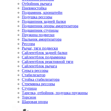
Отбойник рычага
Пневмостойка
Подрамник, кронштейн
Подушка рессоры
Подшипник задней балки
Подшипник опоры амортизатора
Подшипник ступицы
Пружина подвески
Пыльник амортизатора
Рессора
Рычаг, тяги подвески
Сайлентблок задней балки
Сайлентблок подрамника
Сайлентблок реактивной тяги
Сайлентблок рычага
Серьга рессоры
Стабилизатор
Стойка стабилизатора
Стремянка рессоры
Ступица
Тарелка, отбойник, подушка пружины
Торсион
Шаровая опора