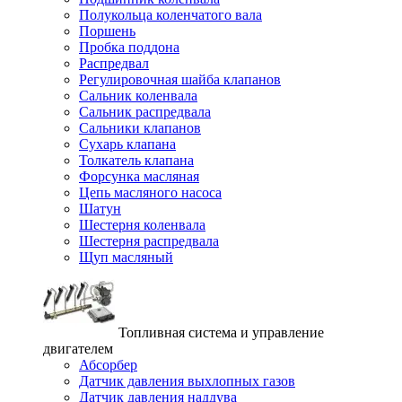
Полукольца коленчатого вала
Поршень
Пробка поддона
Распредвал
Регулировочная шайба клапанов
Сальник коленвала
Сальник распредвала
Сальники клапанов
Сухарь клапана
Толкатель клапана
Форсунка масляная
Цепь масляного насоса
Шатун
Шестерня коленвала
Шестерня распредвала
Щуп масляный
Топливная система и управление
двигателем
Абсорбер
Датчик давления выхлопных газов
Датчик давления наддува