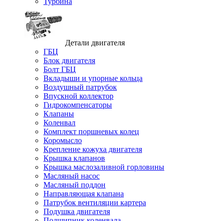
Турбина
Детали двигателя
ГБЦ
Блок двигателя
Болт ГБЦ
Вкладыши и упорные кольца
Воздушный патрубок
Впускной коллектор
Гидрокомпенсаторы
Клапаны
Коленвал
Комплект поршневых колец
Коромысло
Крепление кожуха двигателя
Крышка клапанов
Крышка маслозаливной горловины
Масляный насос
Масляный поддон
Направляющая клапана
Патрубок вентиляции картера
Подушка двигателя
Подшипник коленвала