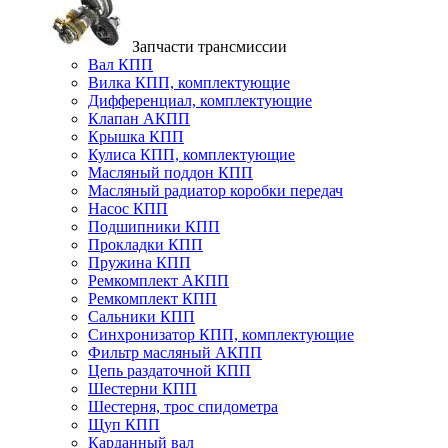
Запчасти трансмиссии
Вал КПП
Вилка КПП, комплектующие
Дифференциал, комплектующие
Клапан АКПП
Крышка КПП
Кулиса КПП, комплектующие
Масляный поддон КПП
Масляный радиатор коробки передач
Насос КПП
Подшипники КПП
Прокладки КПП
Пружина КПП
Ремкомплект АКПП
Ремкомплект КПП
Сальники КПП
Синхронизатор КПП, комплектующие
Фильтр масляный АКПП
Цепь раздаточной КПП
Шестерни КПП
Шестерня, трос спидометра
Щуп КПП
Карданный вал