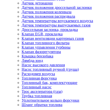
Датчик детонации
Датчик положения дроссельной заслонки
Датчик положения коленвала
Датчик положения распредвала
Датчик температуры впускаемого воздуха
Датчик температуры выпускаемых газов
Дроссельная заслонка, прокладка
Клапан EGR, прокладка
Клапан вентиляции картерных газов
Клапан топливного фильтра
Клапан управления турбины
Клапан фазорегулятора
Крышка бензобака
Лямбда-зонд
Насос высокого давления
Насос топливный ручной (груша)
Расходомер воздуха
Топливная форсунка
Топливный бак, комплектующие
Топливный насос
Трос акселератора (газа)
Трубка топливная
Уплотнительное кольцо форсунки
Шланг обратки топлива