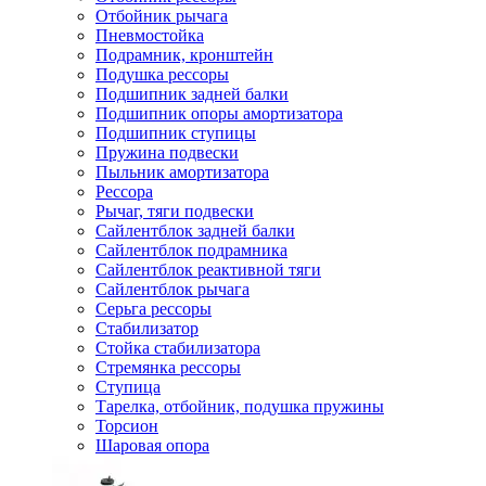
Отбойник рычага
Пневмостойка
Подрамник, кронштейн
Подушка рессоры
Подшипник задней балки
Подшипник опоры амортизатора
Подшипник ступицы
Пружина подвески
Пыльник амортизатора
Рессора
Рычаг, тяги подвески
Сайлентблок задней балки
Сайлентблок подрамника
Сайлентблок реактивной тяги
Сайлентблок рычага
Серьга рессоры
Стабилизатор
Стойка стабилизатора
Стремянка рессоры
Ступица
Тарелка, отбойник, подушка пружины
Торсион
Шаровая опора