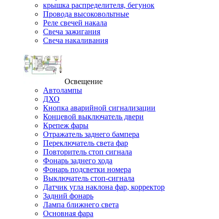
крышка распределителя, бегунок
Провода высоковольтные
Реле свечей накала
Свеча зажигания
Свеча накаливания
Освещение
Автолампы
ДХО
Кнопка аварийной сигнализации
Концевой выключатель двери
Крепеж фары
Отражатель заднего бампера
Переключатель света фар
Повторитель стоп сигнала
Фонарь заднего хода
Фонарь подсветки номера
Выключатель стоп-сигнала
Датчик угла наклона фар, корректор
Задний фонарь
Лампа ближнего света
Основная фара