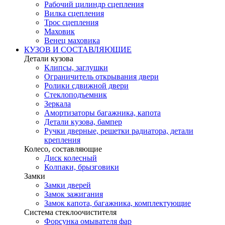
Рабочий цилиндр сцепления
Вилка сцепления
Трос сцепления
Маховик
Венец маховика
КУЗОВ И СОСТАВЛЯЮЩИЕ
Детали кузова
Клипсы, заглушки
Ограничитель открывания двери
Ролики сдвижной двери
Стеклоподъемник
Зеркала
Амортизаторы багажника, капота
Детали кузова, бампер
Ручки дверные, решетки радиатора, детали
крепления
Колесо, составляющие
Диск колесный
Колпаки, брызговики
Замки
Замки дверей
Замок зажигания
Замок капота, багажника, комплектующие
Система стеклоочистителя
Форсунка омывателя фар