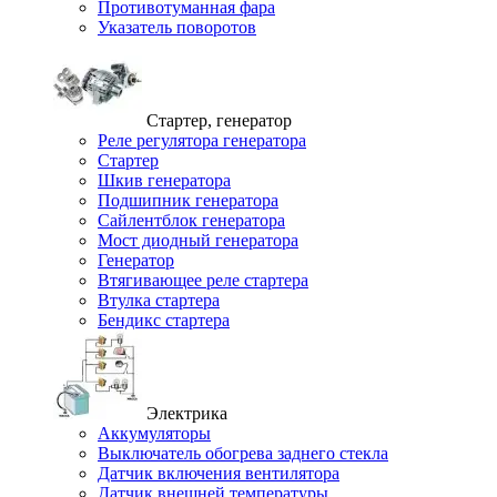
Противотуманная фара
Указатель поворотов
Стартер, генератор
Реле регулятора генератора
Стартер
Шкив генератора
Подшипник генератора
Сайлентблок генератора
Мост диодный генератора
Генератор
Втягивающее реле стартера
Втулка стартера
Бендикс стартера
Электрика
Аккумуляторы
Выключатель обогрева заднего стекла
Датчик включения вентилятора
Датчик внешней температуры