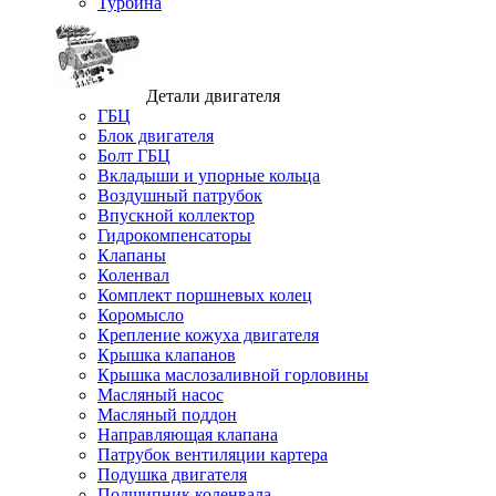
Турбина
Детали двигателя
ГБЦ
Блок двигателя
Болт ГБЦ
Вкладыши и упорные кольца
Воздушный патрубок
Впускной коллектор
Гидрокомпенсаторы
Клапаны
Коленвал
Комплект поршневых колец
Коромысло
Крепление кожуха двигателя
Крышка клапанов
Крышка маслозаливной горловины
Масляный насос
Масляный поддон
Направляющая клапана
Патрубок вентиляции картера
Подушка двигателя
Подшипник коленвала