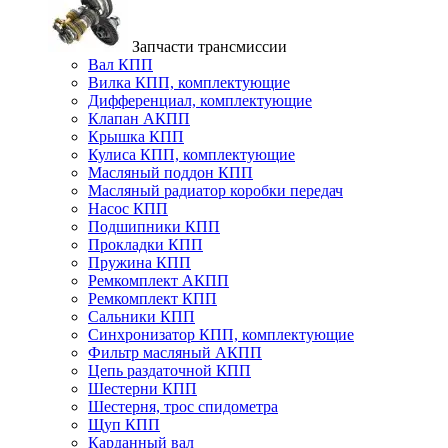
Запчасти трансмиссии
Вал КПП
Вилка КПП, комплектующие
Дифференциал, комплектующие
Клапан АКПП
Крышка КПП
Кулиса КПП, комплектующие
Масляный поддон КПП
Масляный радиатор коробки передач
Насос КПП
Подшипники КПП
Прокладки КПП
Пружина КПП
Ремкомплект АКПП
Ремкомплект КПП
Сальники КПП
Синхронизатор КПП, комплектующие
Фильтр масляный АКПП
Цепь раздаточной КПП
Шестерни КПП
Шестерня, трос спидометра
Щуп КПП
Карданный вал