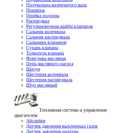
Полукольца коленчатого вала
Поршень
Пробка поддона
Распредвал
Регулировочная шайба клапанов
Сальник коленвала
Сальник распредвала
Сальники клапанов
Сухарь клапана
Толкатель клапана
Форсунка масляная
Цепь масляного насоса
Шатун
Шестерня коленвала
Шестерня распредвала
Щуп масляный
Топливная система и управление
двигателем
Абсорбер
Датчик давления выхлопных газов
Датчик давления наддува