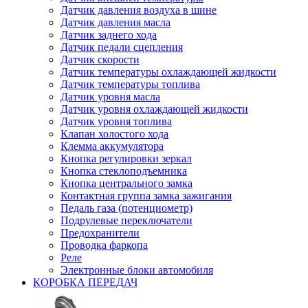
Датчик давления воздуха в шине
Датчик давления масла
Датчик заднего хода
Датчик педали сцепления
Датчик скорости
Датчик температуры охлаждающей жидкости
Датчик температуры топлива
Датчик уровня масла
Датчик уровня охлаждающей жидкости
Датчик уровня топлива
Клапан холостого хода
Клемма аккумулятора
Кнопка регулировки зеркал
Кнопка стеклоподъемника
Кнопка центрального замка
Контактная группа замка зажигания
Педаль газа (потенциометр)
Подрулевые переключатели
Предохранители
Проводка фаркопа
Реле
Электронные блоки автомобиля
КОРОБКА ПЕРЕДАЧ