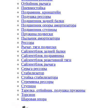
Отбойник рычага
Пневмостойка
Подрамник, кронштейн
Подушка рессоры
Подшипник задней балки
Подшипник опоры амортизатора
Подшипник ступицы
Пружина подвески
Пыльник амортизатора
Рессора
Рычаг, тяги подвески
Сайлентблок задней балки
Сайлентблок подрамника
Сайлентблок реактивной тяги
Сайлентблок рычага
Серьга рессоры
Стабилизатор
Стойка стабилизатора
Стремянка рессоры
Ступица
Тарелка, отбойник, подушка пружины
Торсион
Шаровая опора