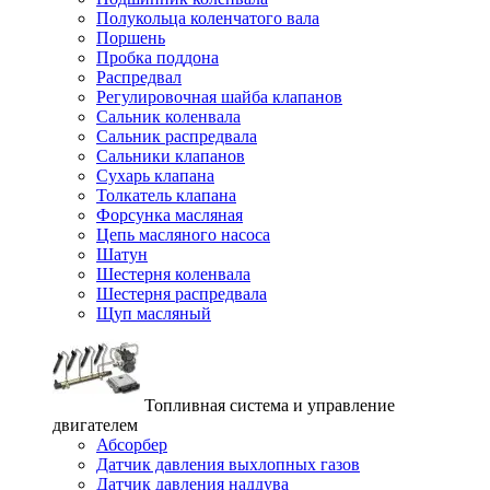
Полукольца коленчатого вала
Поршень
Пробка поддона
Распредвал
Регулировочная шайба клапанов
Сальник коленвала
Сальник распредвала
Сальники клапанов
Сухарь клапана
Толкатель клапана
Форсунка масляная
Цепь масляного насоса
Шатун
Шестерня коленвала
Шестерня распредвала
Щуп масляный
Топливная система и управление
двигателем
Абсорбер
Датчик давления выхлопных газов
Датчик давления наддува