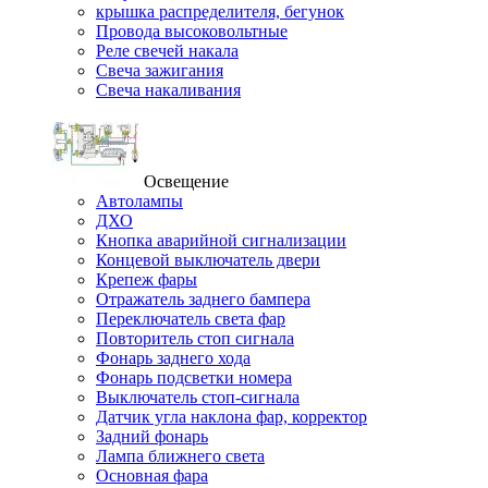
крышка распределителя, бегунок
Провода высоковольтные
Реле свечей накала
Свеча зажигания
Свеча накаливания
Освещение
Автолампы
ДХО
Кнопка аварийной сигнализации
Концевой выключатель двери
Крепеж фары
Отражатель заднего бампера
Переключатель света фар
Повторитель стоп сигнала
Фонарь заднего хода
Фонарь подсветки номера
Выключатель стоп-сигнала
Датчик угла наклона фар, корректор
Задний фонарь
Лампа ближнего света
Основная фара