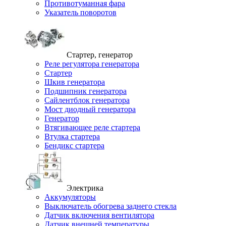
Противотуманная фара
Указатель поворотов
Стартер, генератор
Реле регулятора генератора
Стартер
Шкив генератора
Подшипник генератора
Сайлентблок генератора
Мост диодный генератора
Генератор
Втягивающее реле стартера
Втулка стартера
Бендикс стартера
Электрика
Аккумуляторы
Выключатель обогрева заднего стекла
Датчик включения вентилятора
Датчик внешней температуры