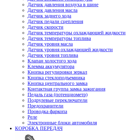
Датчик давления воздуха в шине
Датчик давления масла
Датчик заднего хода
Датчик педали сцепления
Датчик скорости
Датчик температуры охлаждающей жидкости
Датчик температуры топлива
Датчик уровня масла
Датчик уровня охлаждающей жидкости
Датчик уровня топлива
Клапан холостого хода
Клемма аккумулятора
Кнопка регулировки зеркал
Кнопка стеклоподъемника
Кнопка центрального замка
Контактная группа замка зажигания
Педаль газа (потенциометр)
Подрулевые переключатели
Предохранители
Проводка фаркопа
Реле
Электронные блоки автомобиля
КОРОБКА ПЕРЕДАЧ