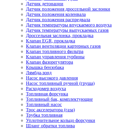
Датчик детонации
Датчик положения дроссельной заслонки
Датчик положения коленвала
Датчик положения распредвала
Датчик температуры впускаемого воздуха
Датчик температуры выпускаемых газов
Дроссельная заслонка, прокладка
Клапан EGR, прокладка
Клапан вентиляции картерных газов
Клапан топливного фильтра
Клапан управления турбины
Клапан фазорегулятора
Крышка бензобака
Лямбда-зонд
Насос высокого давления
Насос топливный ручной (груша)
Расходомер воздуха
Топливная форсунка
Топливный бак, комплектующие
Топливный насос
Трос акселератора (газа)
Трубка топливная
Уплотнительное кольцо форсунки
Шланг обратки топлива