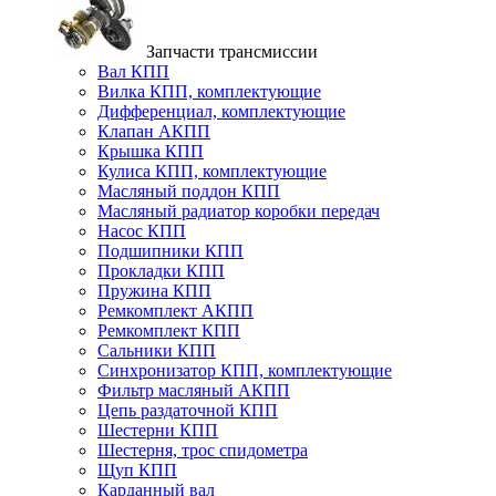
Запчасти трансмиссии
Вал КПП
Вилка КПП, комплектующие
Дифференциал, комплектующие
Клапан АКПП
Крышка КПП
Кулиса КПП, комплектующие
Масляный поддон КПП
Масляный радиатор коробки передач
Насос КПП
Подшипники КПП
Прокладки КПП
Пружина КПП
Ремкомплект АКПП
Ремкомплект КПП
Сальники КПП
Синхронизатор КПП, комплектующие
Фильтр масляный АКПП
Цепь раздаточной КПП
Шестерни КПП
Шестерня, трос спидометра
Щуп КПП
Карданный вал