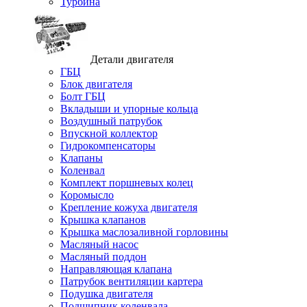
Турбина
Детали двигателя
ГБЦ
Блок двигателя
Болт ГБЦ
Вкладыши и упорные кольца
Воздушный патрубок
Впускной коллектор
Гидрокомпенсаторы
Клапаны
Коленвал
Комплект поршневых колец
Коромысло
Крепление кожуха двигателя
Крышка клапанов
Крышка маслозаливной горловины
Масляный насос
Масляный поддон
Направляющая клапана
Патрубок вентиляции картера
Подушка двигателя
Подшипник коленвала