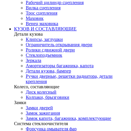
Рабочий цилиндр сцепления
Вилка сцепления
Трос сцепления
Маховик
Венец маховика
КУЗОВ И СОСТАВЛЯЮЩИЕ
Детали кузова
Клипсы, заглушки
Ограничитель открывания двери
Ролики сдвижной двери
Стеклоподъемник
Зеркала
Амортизаторы багажника, капота
Детали кузова, бампер
Ручки дверные, решетки радиатора, детали
крепления
Колесо, составляющие
Диск колесный
Колпаки, брызговики
Замки
Замки дверей
Замок зажигания
Замок капота, багажника, комплектующие
Система стеклоочистителя
Форсунка омывателя фар