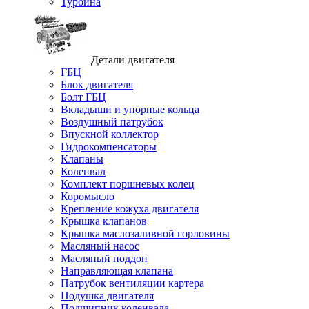
Турбина
Детали двигателя
ГБЦ
Блок двигателя
Болт ГБЦ
Вкладыши и упорные кольца
Воздушный патрубок
Впускной коллектор
Гидрокомпенсаторы
Клапаны
Коленвал
Комплект поршневых колец
Коромысло
Крепление кожуха двигателя
Крышка клапанов
Крышка маслозаливной горловины
Масляный насос
Масляный поддон
Направляющая клапана
Патрубок вентиляции картера
Подушка двигателя
Подшипник коленвала