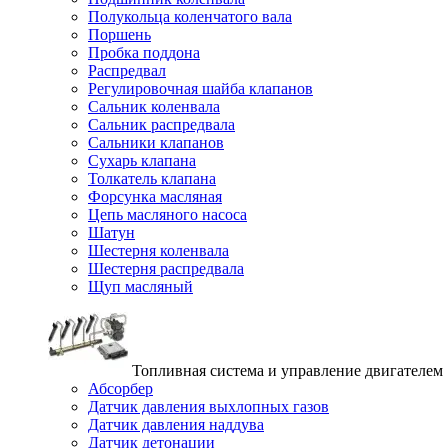
Полукольца коленчатого вала
Поршень
Пробка поддона
Распредвал
Регулировочная шайба клапанов
Сальник коленвала
Сальник распредвала
Сальники клапанов
Сухарь клапана
Толкатель клапана
Форсунка масляная
Цепь масляного насоса
Шатун
Шестерня коленвала
Шестерня распредвала
Щуп масляный
Топливная система и управление двигателем
Абсорбер
Датчик давления выхлопных газов
Датчик давления наддува
Датчик детонации