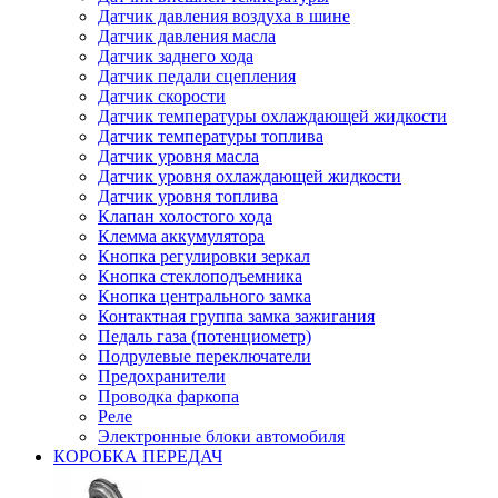
Датчик давления воздуха в шине
Датчик давления масла
Датчик заднего хода
Датчик педали сцепления
Датчик скорости
Датчик температуры охлаждающей жидкости
Датчик температуры топлива
Датчик уровня масла
Датчик уровня охлаждающей жидкости
Датчик уровня топлива
Клапан холостого хода
Клемма аккумулятора
Кнопка регулировки зеркал
Кнопка стеклоподъемника
Кнопка центрального замка
Контактная группа замка зажигания
Педаль газа (потенциометр)
Подрулевые переключатели
Предохранители
Проводка фаркопа
Реле
Электронные блоки автомобиля
КОРОБКА ПЕРЕДАЧ