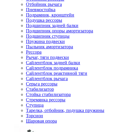
Отбойник рычага
Пневмостойка
Подрамник, кронштейн
Подушка рессоры
Подшипник задней балки
Подшипник опоры амортизатора
Подшипник ступицы
Пружина подвески
Пыльник амортизатора
Рессора
Рычаг, тяги подвески
Сайлентблок задней балки
Сайлентблок подрамника
Сайлентблок реактивной тяги
Сайлентблок рычага
Серьга рессоры
Стабилизатор
Стойка стабилизатора
Стремянка рессоры
Ступица
Тарелка, отбойник, подушка пружины
Торсион
Шаровая опора