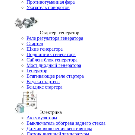
Противотуманная фара
Указатель поворотов
Стартер, генератор
Реле регулятора генератора
Стартер
Шкив генератора
Подшипник генератора
Сайлентблок генератора
Мост диодный генератора
Генератор
Втягивающее реле стартера
Втулка стартера
Бендикс стартера
Электрика
Аккумуляторы
Выключатель обогрева заднего стекла
Датчик включения вентилятора
Датчик внешней температуры