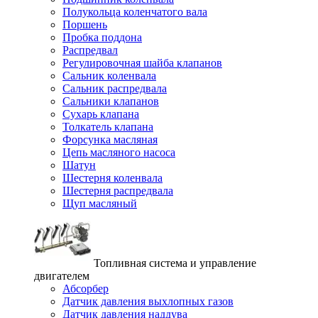
Полукольца коленчатого вала
Поршень
Пробка поддона
Распредвал
Регулировочная шайба клапанов
Сальник коленвала
Сальник распредвала
Сальники клапанов
Сухарь клапана
Толкатель клапана
Форсунка масляная
Цепь масляного насоса
Шатун
Шестерня коленвала
Шестерня распредвала
Щуп масляный
Топливная система и управление
двигателем
Абсорбер
Датчик давления выхлопных газов
Датчик давления наддува