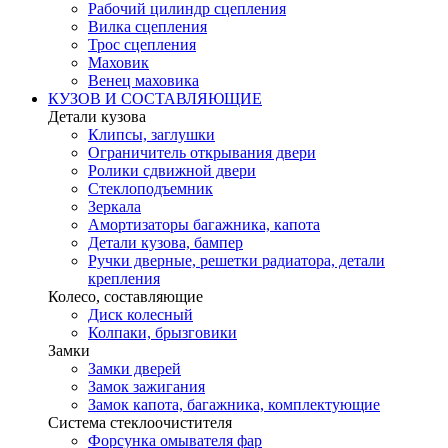
Рабочий цилиндр сцепления
Вилка сцепления
Трос сцепления
Маховик
Венец маховика
КУЗОВ И СОСТАВЛЯЮЩИЕ
Детали кузова
Клипсы, заглушки
Ограничитель открывания двери
Ролики сдвижной двери
Стеклоподъемник
Зеркала
Амортизаторы багажника, капота
Детали кузова, бампер
Ручки дверные, решетки радиатора, детали
крепления
Колесо, составляющие
Диск колесный
Колпаки, брызговики
Замки
Замки дверей
Замок зажигания
Замок капота, багажника, комплектующие
Система стеклоочистителя
Форсунка омывателя фар