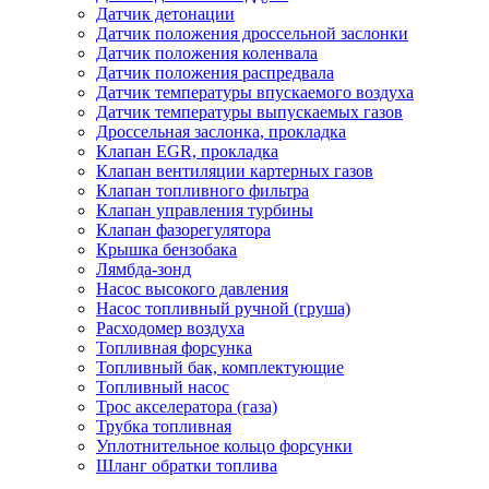
Датчик детонации
Датчик положения дроссельной заслонки
Датчик положения коленвала
Датчик положения распредвала
Датчик температуры впускаемого воздуха
Датчик температуры выпускаемых газов
Дроссельная заслонка, прокладка
Клапан EGR, прокладка
Клапан вентиляции картерных газов
Клапан топливного фильтра
Клапан управления турбины
Клапан фазорегулятора
Крышка бензобака
Лямбда-зонд
Насос высокого давления
Насос топливный ручной (груша)
Расходомер воздуха
Топливная форсунка
Топливный бак, комплектующие
Топливный насос
Трос акселератора (газа)
Трубка топливная
Уплотнительное кольцо форсунки
Шланг обратки топлива