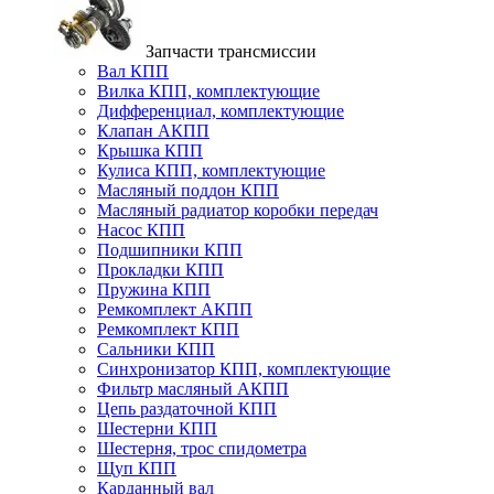
Запчасти трансмиссии
Вал КПП
Вилка КПП, комплектующие
Дифференциал, комплектующие
Клапан АКПП
Крышка КПП
Кулиса КПП, комплектующие
Масляный поддон КПП
Масляный радиатор коробки передач
Насос КПП
Подшипники КПП
Прокладки КПП
Пружина КПП
Ремкомплект АКПП
Ремкомплект КПП
Сальники КПП
Синхронизатор КПП, комплектующие
Фильтр масляный АКПП
Цепь раздаточной КПП
Шестерни КПП
Шестерня, трос спидометра
Щуп КПП
Карданный вал