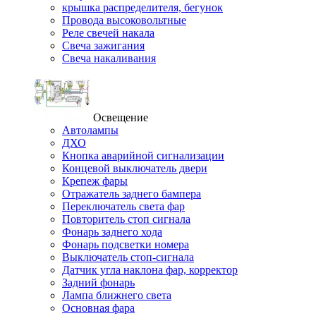
крышка распределителя, бегунок
Провода высоковольтные
Реле свечей накала
Свеча зажигания
Свеча накаливания
Освещение
Автолампы
ДХО
Кнопка аварийной сигнализации
Концевой выключатель двери
Крепеж фары
Отражатель заднего бампера
Переключатель света фар
Повторитель стоп сигнала
Фонарь заднего хода
Фонарь подсветки номера
Выключатель стоп-сигнала
Датчик угла наклона фар, корректор
Задний фонарь
Лампа ближнего света
Основная фара