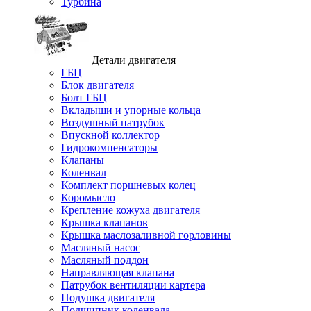
Турбина
Детали двигателя
ГБЦ
Блок двигателя
Болт ГБЦ
Вкладыши и упорные кольца
Воздушный патрубок
Впускной коллектор
Гидрокомпенсаторы
Клапаны
Коленвал
Комплект поршневых колец
Коромысло
Крепление кожуха двигателя
Крышка клапанов
Крышка маслозаливной горловины
Масляный насос
Масляный поддон
Направляющая клапана
Патрубок вентиляции картера
Подушка двигателя
Подшипник коленвала