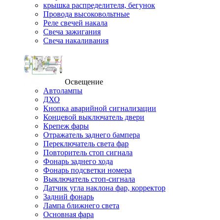
крышка распределителя, бегунок
Провода высоковольтные
Реле свечей накала
Свеча зажигания
Свеча накаливания
Освещение
Автолампы
ДХО
Кнопка аварийной сигнализации
Концевой выключатель двери
Крепеж фары
Отражатель заднего бампера
Переключатель света фар
Повторитель стоп сигнала
Фонарь заднего хода
Фонарь подсветки номера
Выключатель стоп-сигнала
Датчик угла наклона фар, корректор
Задний фонарь
Лампа ближнего света
Основная фара