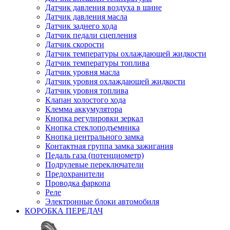
Датчик давления воздуха в шине
Датчик давления масла
Датчик заднего хода
Датчик педали сцепления
Датчик скорости
Датчик температуры охлаждающей жидкости
Датчик температуры топлива
Датчик уровня масла
Датчик уровня охлаждающей жидкости
Датчик уровня топлива
Клапан холостого хода
Клемма аккумулятора
Кнопка регулировки зеркал
Кнопка стеклоподъемника
Кнопка центрального замка
Контактная группа замка зажигания
Педаль газа (потенциометр)
Подрулевые переключатели
Предохранители
Проводка фаркопа
Реле
Электронные блоки автомобиля
КОРОБКА ПЕРЕДАЧ