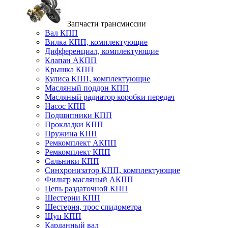
Запчасти трансмиссии
Вал КПП
Вилка КПП, комплектующие
Дифференциал, комплектующие
Клапан АКПП
Крышка КПП
Кулиса КПП, комплектующие
Масляный поддон КПП
Масляный радиатор коробки передач
Насос КПП
Подшипники КПП
Прокладки КПП
Пружина КПП
Ремкомплект АКПП
Ремкомплект КПП
Сальники КПП
Синхронизатор КПП, комплектующие
Фильтр масляный АКПП
Цепь раздаточной КПП
Шестерни КПП
Шестерня, трос спидометра
Щуп КПП
Карданный вал