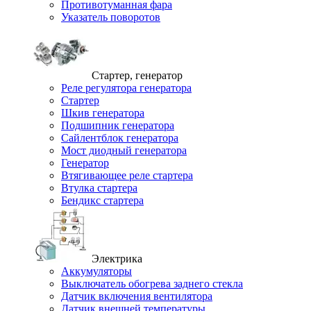
Противотуманная фара
Указатель поворотов
Стартер, генератор
Реле регулятора генератора
Стартер
Шкив генератора
Подшипник генератора
Сайлентблок генератора
Мост диодный генератора
Генератор
Втягивающее реле стартера
Втулка стартера
Бендикс стартера
Электрика
Аккумуляторы
Выключатель обогрева заднего стекла
Датчик включения вентилятора
Датчик внешней температуры