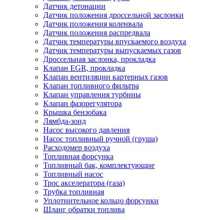
Датчик детонации
Датчик положения дроссельной заслонки
Датчик положения коленвала
Датчик положения распредвала
Датчик температуры впускаемого воздуха
Датчик температуры выпускаемых газов
Дроссельная заслонка, прокладка
Клапан EGR, прокладка
Клапан вентиляции картерных газов
Клапан топливного фильтра
Клапан управления турбины
Клапан фазорегулятора
Крышка бензобака
Лямбда-зонд
Насос высокого давления
Насос топливный ручной (груша)
Расходомер воздуха
Топливная форсунка
Топливный бак, комплектующие
Топливный насос
Трос акселератора (газа)
Трубка топливная
Уплотнительное кольцо форсунки
Шланг обратки топлива