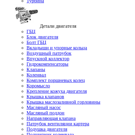
Турбина
Детали двигателя
ГБЦ
Блок двигателя
Болт ГБЦ
Вкладыши и упорные кольца
Воздушный патрубок
Впускной коллектор
Гидрокомпенсаторы
Клапаны
Коленвал
Комплект поршневых колец
Коромысло
Крепление кожуха двигателя
Крышка клапанов
Крышка маслозаливной горловины
Масляный насос
Масляный поддон
Направляющая клапана
Патрубок вентиляции картера
Подушка двигателя
Подшипник коленвала