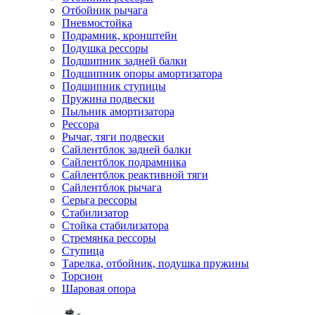
Отбойник рычага
Пневмостойка
Подрамник, кронштейн
Подушка рессоры
Подшипник задней балки
Подшипник опоры амортизатора
Подшипник ступицы
Пружина подвески
Пыльник амортизатора
Рессора
Рычаг, тяги подвески
Сайлентблок задней балки
Сайлентблок подрамника
Сайлентблок реактивной тяги
Сайлентблок рычага
Серьга рессоры
Стабилизатор
Стойка стабилизатора
Стремянка рессоры
Ступица
Тарелка, отбойник, подушка пружины
Торсион
Шаровая опора