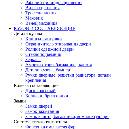
Рабочий цилиндр сцепления
Вилка сцепления
Трос сцепления
Маховик
Венец маховика
КУЗОВ И СОСТАВЛЯЮЩИЕ
Детали кузова
Клипсы, заглушки
Ограничитель открывания двери
Ролики сдвижной двери
Стеклоподъемник
Зеркала
Амортизаторы багажника, капота
Детали кузова, бампер
Ручки дверные, решетки радиатора, детали
крепления
Колесо, составляющие
Диск колесный
Колпаки, брызговики
Замки
Замки дверей
Замок зажигания
Замок капота, багажника, комплектующие
Система стеклоочистителя
Форсунка омывателя фар