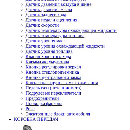
Датчик давления воздуха в шине
Датчик давления масла
Датчик заднего хода
Датчик педали сцепления
Датчик скорости
Датчик температуры охлаждающей жидкости
Датчик температуры топлива
Датчик уровня масла
Датчик уровня охлаждающей жидкости
Датчик уровня топлива
Клапан холостого хода
Клемма аккумулятора
Кнопка регулировки зеркал
Кнопка стеклоподъемника
Кнопка центрального замка
Контактная группа замка зажигания
Педаль газа (потенциометр)
Подрулевые переключатели
Предохранители
Проводка фаркопа
Реле
Электронные блоки автомобиля
КОРОБКА ПЕРЕДАЧ