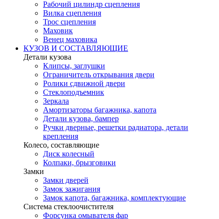
Рабочий цилиндр сцепления
Вилка сцепления
Трос сцепления
Маховик
Венец маховика
КУЗОВ И СОСТАВЛЯЮЩИЕ
Детали кузова
Клипсы, заглушки
Ограничитель открывания двери
Ролики сдвижной двери
Стеклоподъемник
Зеркала
Амортизаторы багажника, капота
Детали кузова, бампер
Ручки дверные, решетки радиатора, детали
крепления
Колесо, составляющие
Диск колесный
Колпаки, брызговики
Замки
Замки дверей
Замок зажигания
Замок капота, багажника, комплектующие
Система стеклоочистителя
Форсунка омывателя фар