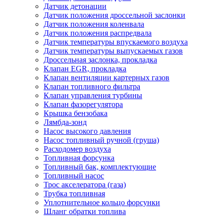
Датчик детонации
Датчик положения дроссельной заслонки
Датчик положения коленвала
Датчик положения распредвала
Датчик температуры впускаемого воздуха
Датчик температуры выпускаемых газов
Дроссельная заслонка, прокладка
Клапан EGR, прокладка
Клапан вентиляции картерных газов
Клапан топливного фильтра
Клапан управления турбины
Клапан фазорегулятора
Крышка бензобака
Лямбда-зонд
Насос высокого давления
Насос топливный ручной (груша)
Расходомер воздуха
Топливная форсунка
Топливный бак, комплектующие
Топливный насос
Трос акселератора (газа)
Трубка топливная
Уплотнительное кольцо форсунки
Шланг обратки топлива