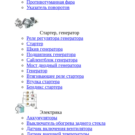
Противотуманная фара
Указатель поворотов
Стартер, генератор
Реле регулятора генератора
Стартер
Шкив генератора
Подшипник генератора
Сайлентблок генератора
Мост диодный генератора
Генератор
Втягивающее реле стартера
Втулка стартера
Бендикс стартера
Электрика
Аккумуляторы
Выключатель обогрева заднего стекла
Датчик включения вентилятора
Датчик внешней температуры