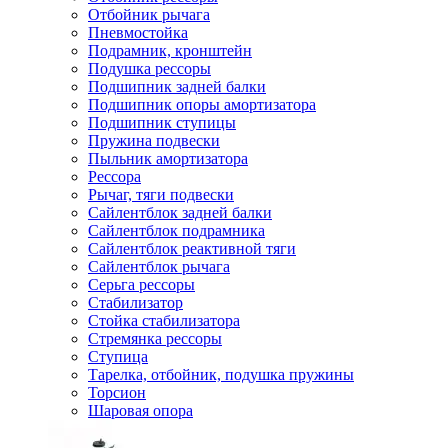
Отбойник рычага
Пневмостойка
Подрамник, кронштейн
Подушка рессоры
Подшипник задней балки
Подшипник опоры амортизатора
Подшипник ступицы
Пружина подвески
Пыльник амортизатора
Рессора
Рычаг, тяги подвески
Сайлентблок задней балки
Сайлентблок подрамника
Сайлентблок реактивной тяги
Сайлентблок рычага
Серьга рессоры
Стабилизатор
Стойка стабилизатора
Стремянка рессоры
Ступица
Тарелка, отбойник, подушка пружины
Торсион
Шаровая опора