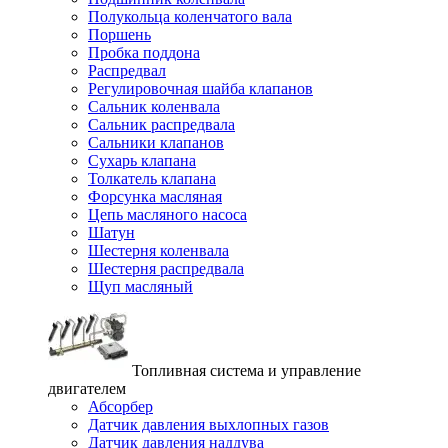
Полукольца коленчатого вала
Поршень
Пробка поддона
Распредвал
Регулировочная шайба клапанов
Сальник коленвала
Сальник распредвала
Сальники клапанов
Сухарь клапана
Толкатель клапана
Форсунка масляная
Цепь масляного насоса
Шатун
Шестерня коленвала
Шестерня распредвала
Щуп масляный
Топливная система и управление
двигателем
Абсорбер
Датчик давления выхлопных газов
Датчик давления наддува