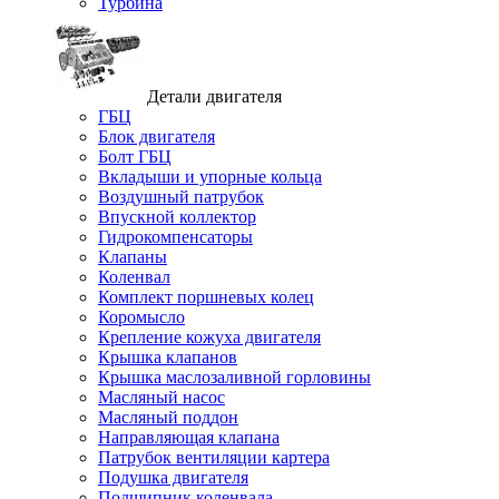
Турбина
Детали двигателя
ГБЦ
Блок двигателя
Болт ГБЦ
Вкладыши и упорные кольца
Воздушный патрубок
Впускной коллектор
Гидрокомпенсаторы
Клапаны
Коленвал
Комплект поршневых колец
Коромысло
Крепление кожуха двигателя
Крышка клапанов
Крышка маслозаливной горловины
Масляный насос
Масляный поддон
Направляющая клапана
Патрубок вентиляции картера
Подушка двигателя
Подшипник коленвала