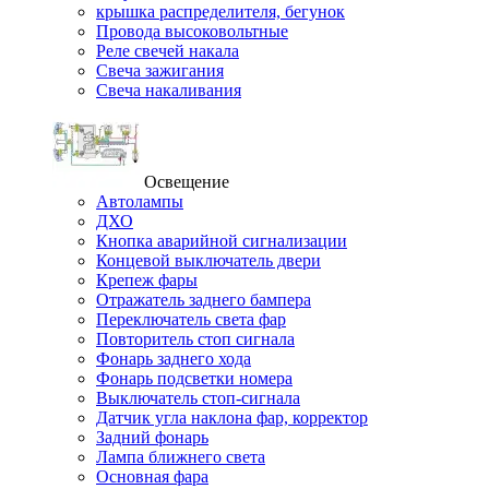
крышка распределителя, бегунок
Провода высоковольтные
Реле свечей накала
Свеча зажигания
Свеча накаливания
Освещение
Автолампы
ДХО
Кнопка аварийной сигнализации
Концевой выключатель двери
Крепеж фары
Отражатель заднего бампера
Переключатель света фар
Повторитель стоп сигнала
Фонарь заднего хода
Фонарь подсветки номера
Выключатель стоп-сигнала
Датчик угла наклона фар, корректор
Задний фонарь
Лампа ближнего света
Основная фара