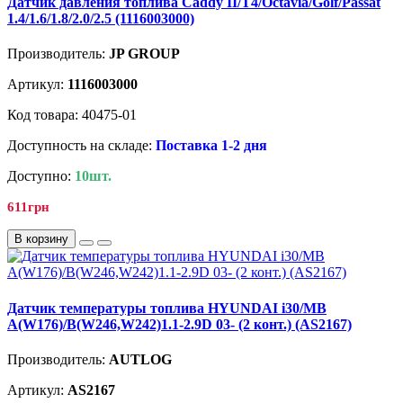
Датчик давления топлива Caddy II/T4/Octavia/Golf/Passat
1.4/1.6/1.8/2.0/2.5 (1116003000)
Производитель:
JP GROUP
Артикул:
1116003000
Код товара: 40475-01
Доступность на складе:
Поставка 1-2 дня
Доступно:
10шт.
611грн
В корзину
Датчик температуры топлива HYUNDAI i30/MB
A(W176)/B(W246,W242)1.1-2.9D 03- (2 конт.) (AS2167)
Производитель:
AUTLOG
Артикул:
AS2167