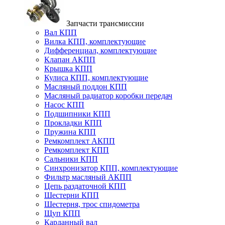
Запчасти трансмиссии
Вал КПП
Вилка КПП, комплектующие
Дифференциал, комплектующие
Клапан АКПП
Крышка КПП
Кулиса КПП, комплектующие
Масляный поддон КПП
Масляный радиатор коробки передач
Насос КПП
Подшипники КПП
Прокладки КПП
Пружина КПП
Ремкомплект АКПП
Ремкомплект КПП
Сальники КПП
Синхронизатор КПП, комплектующие
Фильтр масляный АКПП
Цепь раздаточной КПП
Шестерни КПП
Шестерня, трос спидометра
Щуп КПП
Карданный вал