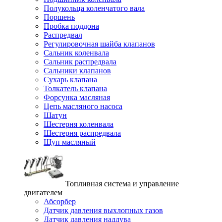
Полукольца коленчатого вала
Поршень
Пробка поддона
Распредвал
Регулировочная шайба клапанов
Сальник коленвала
Сальник распредвала
Сальники клапанов
Сухарь клапана
Толкатель клапана
Форсунка масляная
Цепь масляного насоса
Шатун
Шестерня коленвала
Шестерня распредвала
Щуп масляный
Топливная система и управление
двигателем
Абсорбер
Датчик давления выхлопных газов
Датчик давления наддува