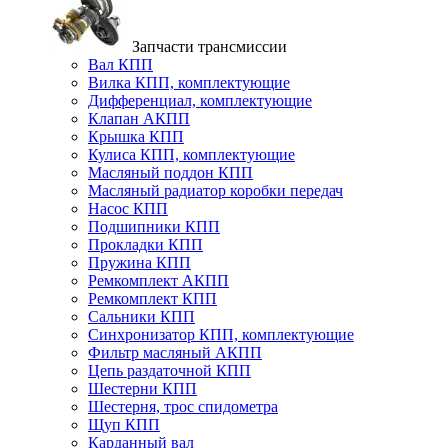
Запчасти трансмиссии
Вал КПП
Вилка КПП, комплектующие
Дифференциал, комплектующие
Клапан АКПП
Крышка КПП
Кулиса КПП, комплектующие
Масляный поддон КПП
Масляный радиатор коробки передач
Насос КПП
Подшипники КПП
Прокладки КПП
Пружина КПП
Ремкомплект АКПП
Ремкомплект КПП
Сальники КПП
Синхронизатор КПП, комплектующие
Фильтр масляный АКПП
Цепь раздаточной КПП
Шестерни КПП
Шестерня, трос спидометра
Щуп КПП
Карданный вал