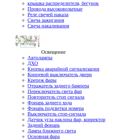
крышка распределителя, бегунок
Провода высоковольтные
Реле свечей накала
Свеча зажигания
Свеча накаливания
Освещение
Автолампы
ДХО
Кнопка аварийной сигнализации
Концевой выключатель двери
Крепеж фары
Отражатель заднего бампера
Переключатель света фар
Повторитель стоп сигнала
Фонарь заднего хода
Фонарь подсветки номера
Выключатель стоп-сигнала
Датчик угла наклона фар, корректор
Задний фонарь
Лампа ближнего света
Основная фара