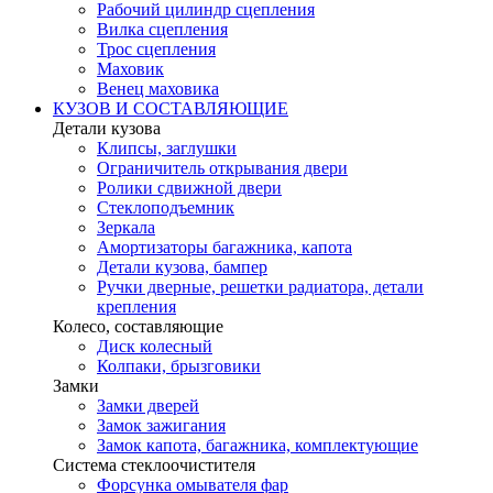
Рабочий цилиндр сцепления
Вилка сцепления
Трос сцепления
Маховик
Венец маховика
КУЗОВ И СОСТАВЛЯЮЩИЕ
Детали кузова
Клипсы, заглушки
Ограничитель открывания двери
Ролики сдвижной двери
Стеклоподъемник
Зеркала
Амортизаторы багажника, капота
Детали кузова, бампер
Ручки дверные, решетки радиатора, детали
крепления
Колесо, составляющие
Диск колесный
Колпаки, брызговики
Замки
Замки дверей
Замок зажигания
Замок капота, багажника, комплектующие
Система стеклоочистителя
Форсунка омывателя фар