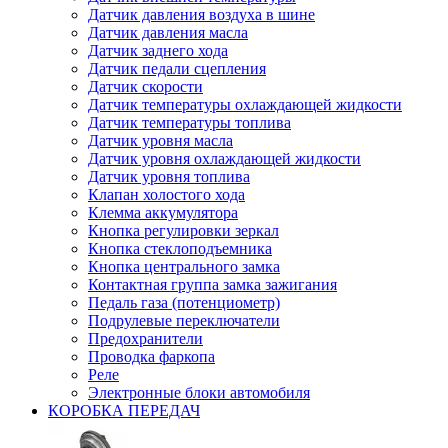
Датчик давления воздуха в шине
Датчик давления масла
Датчик заднего хода
Датчик педали сцепления
Датчик скорости
Датчик температуры охлаждающей жидкости
Датчик температуры топлива
Датчик уровня масла
Датчик уровня охлаждающей жидкости
Датчик уровня топлива
Клапан холостого хода
Клемма аккумулятора
Кнопка регулировки зеркал
Кнопка стеклоподъемника
Кнопка центрального замка
Контактная группа замка зажигания
Педаль газа (потенциометр)
Подрулевые переключатели
Предохранители
Проводка фаркопа
Реле
Электронные блоки автомобиля
КОРОБКА ПЕРЕДАЧ