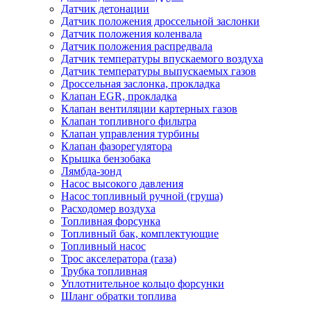
Датчик детонации
Датчик положения дроссельной заслонки
Датчик положения коленвала
Датчик положения распредвала
Датчик температуры впускаемого воздуха
Датчик температуры выпускаемых газов
Дроссельная заслонка, прокладка
Клапан EGR, прокладка
Клапан вентиляции картерных газов
Клапан топливного фильтра
Клапан управления турбины
Клапан фазорегулятора
Крышка бензобака
Лямбда-зонд
Насос высокого давления
Насос топливный ручной (груша)
Расходомер воздуха
Топливная форсунка
Топливный бак, комплектующие
Топливный насос
Трос акселератора (газа)
Трубка топливная
Уплотнительное кольцо форсунки
Шланг обратки топлива