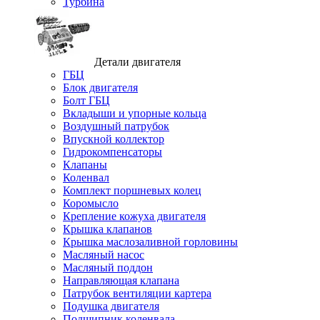
Турбина
Детали двигателя
ГБЦ
Блок двигателя
Болт ГБЦ
Вкладыши и упорные кольца
Воздушный патрубок
Впускной коллектор
Гидрокомпенсаторы
Клапаны
Коленвал
Комплект поршневых колец
Коромысло
Крепление кожуха двигателя
Крышка клапанов
Крышка маслозаливной горловины
Масляный насос
Масляный поддон
Направляющая клапана
Патрубок вентиляции картера
Подушка двигателя
Подшипник коленвала