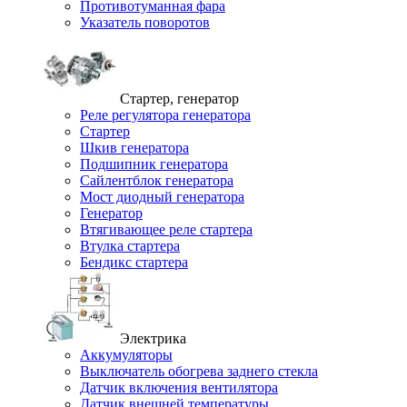
Противотуманная фара
Указатель поворотов
Стартер, генератор
Реле регулятора генератора
Стартер
Шкив генератора
Подшипник генератора
Сайлентблок генератора
Мост диодный генератора
Генератор
Втягивающее реле стартера
Втулка стартера
Бендикс стартера
Электрика
Аккумуляторы
Выключатель обогрева заднего стекла
Датчик включения вентилятора
Датчик внешней температуры