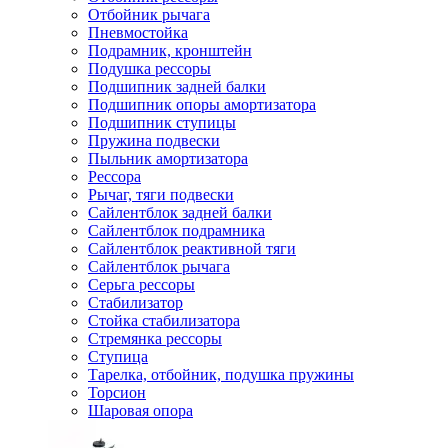
Отбойник рычага
Пневмостойка
Подрамник, кронштейн
Подушка рессоры
Подшипник задней балки
Подшипник опоры амортизатора
Подшипник ступицы
Пружина подвески
Пыльник амортизатора
Рессора
Рычаг, тяги подвески
Сайлентблок задней балки
Сайлентблок подрамника
Сайлентблок реактивной тяги
Сайлентблок рычага
Серьга рессоры
Стабилизатор
Стойка стабилизатора
Стремянка рессоры
Ступица
Тарелка, отбойник, подушка пружины
Торсион
Шаровая опора