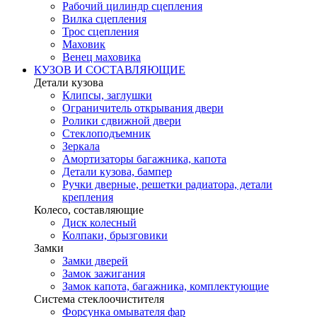
Рабочий цилиндр сцепления
Вилка сцепления
Трос сцепления
Маховик
Венец маховика
КУЗОВ И СОСТАВЛЯЮЩИЕ
Детали кузова
Клипсы, заглушки
Ограничитель открывания двери
Ролики сдвижной двери
Стеклоподъемник
Зеркала
Амортизаторы багажника, капота
Детали кузова, бампер
Ручки дверные, решетки радиатора, детали
крепления
Колесо, составляющие
Диск колесный
Колпаки, брызговики
Замки
Замки дверей
Замок зажигания
Замок капота, багажника, комплектующие
Система стеклоочистителя
Форсунка омывателя фар