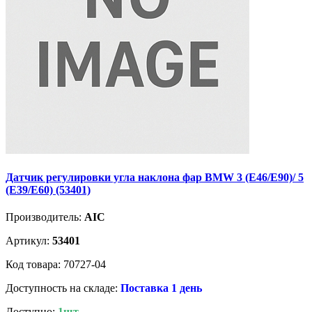
Датчик регулировки угла наклона фар BMW 3 (E46/E90)/ 5
(E39/E60) (53401)
Производитель:
AIC
Артикул:
53401
Код товара: 70727-04
Доступность на складе:
Поставка 1 день
Доступно:
1шт.