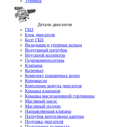
Турбина
Детали двигателя
ГБЦ
Блок двигателя
Болт ГБЦ
Вкладыши и упорные кольца
Воздушный патрубок
Впускной коллектор
Гидрокомпенсаторы
Клапаны
Коленвал
Комплект поршневых колец
Коромысло
Крепление кожуха двигателя
Крышка клапанов
Крышка маслозаливной горловины
Масляный насос
Масляный поддон
Направляющая клапана
Патрубок вентиляции картера
Подушка двигателя
Подшипник коленвала