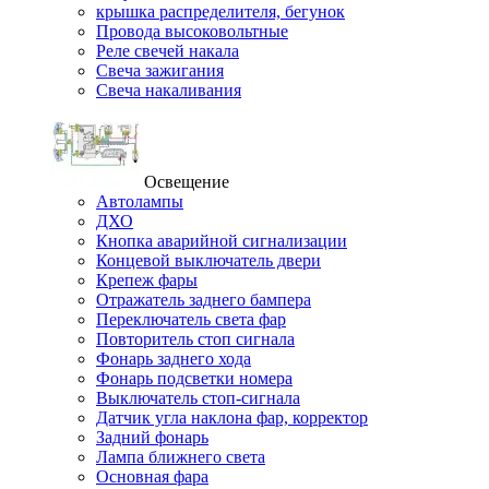
крышка распределителя, бегунок
Провода высоковольтные
Реле свечей накала
Свеча зажигания
Свеча накаливания
Освещение
Автолампы
ДХО
Кнопка аварийной сигнализации
Концевой выключатель двери
Крепеж фары
Отражатель заднего бампера
Переключатель света фар
Повторитель стоп сигнала
Фонарь заднего хода
Фонарь подсветки номера
Выключатель стоп-сигнала
Датчик угла наклона фар, корректор
Задний фонарь
Лампа ближнего света
Основная фара