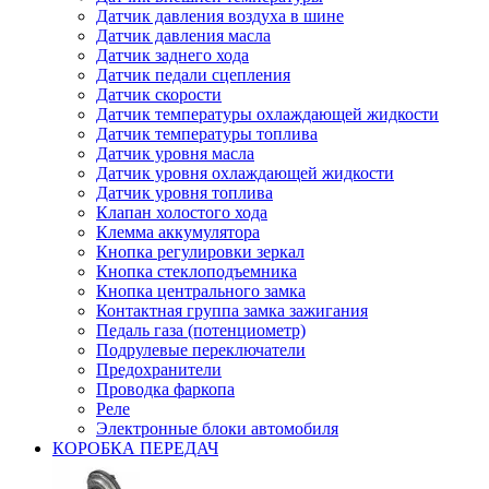
Датчик давления воздуха в шине
Датчик давления масла
Датчик заднего хода
Датчик педали сцепления
Датчик скорости
Датчик температуры охлаждающей жидкости
Датчик температуры топлива
Датчик уровня масла
Датчик уровня охлаждающей жидкости
Датчик уровня топлива
Клапан холостого хода
Клемма аккумулятора
Кнопка регулировки зеркал
Кнопка стеклоподъемника
Кнопка центрального замка
Контактная группа замка зажигания
Педаль газа (потенциометр)
Подрулевые переключатели
Предохранители
Проводка фаркопа
Реле
Электронные блоки автомобиля
КОРОБКА ПЕРЕДАЧ