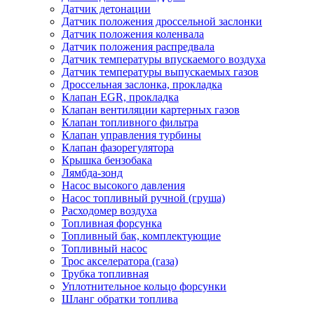
Датчик детонации
Датчик положения дроссельной заслонки
Датчик положения коленвала
Датчик положения распредвала
Датчик температуры впускаемого воздуха
Датчик температуры выпускаемых газов
Дроссельная заслонка, прокладка
Клапан EGR, прокладка
Клапан вентиляции картерных газов
Клапан топливного фильтра
Клапан управления турбины
Клапан фазорегулятора
Крышка бензобака
Лямбда-зонд
Насос высокого давления
Насос топливный ручной (груша)
Расходомер воздуха
Топливная форсунка
Топливный бак, комплектующие
Топливный насос
Трос акселератора (газа)
Трубка топливная
Уплотнительное кольцо форсунки
Шланг обратки топлива