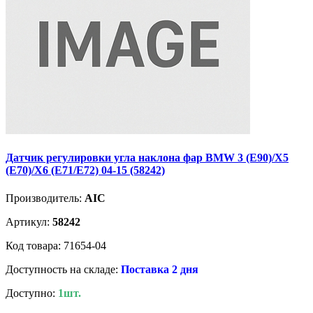
Датчик регулировки угла наклона фар BMW 3 (E90)/X5
(E70)/X6 (E71/E72) 04-15 (58242)
Производитель:
AIC
Артикул:
58242
Код товара: 71654-04
Доступность на складе:
Поставка 2 дня
Доступно:
1шт.