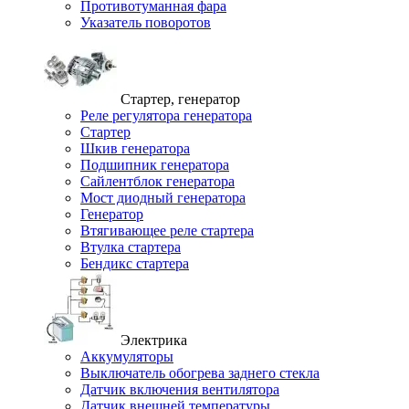
Противотуманная фара
Указатель поворотов
Стартер, генератор
Реле регулятора генератора
Стартер
Шкив генератора
Подшипник генератора
Сайлентблок генератора
Мост диодный генератора
Генератор
Втягивающее реле стартера
Втулка стартера
Бендикс стартера
Электрика
Аккумуляторы
Выключатель обогрева заднего стекла
Датчик включения вентилятора
Датчик внешней температуры