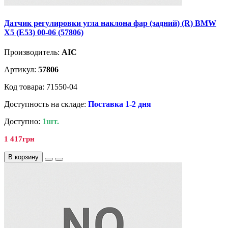
Датчик регулировки угла наклона фар (задний) (R) BMW
X5 (E53) 00-06 (57806)
Производитель:
AIC
Артикул:
57806
Код товара: 71550-04
Доступность на складе:
Поставка 1-2 дня
Доступно:
1шт.
1 417грн
В корзину