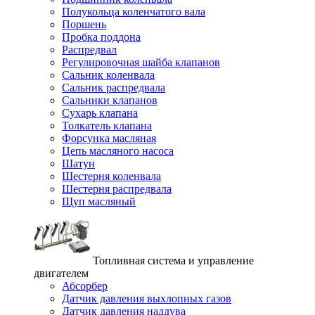
Полукольца коленчатого вала
Поршень
Пробка поддона
Распредвал
Регулировочная шайба клапанов
Сальник коленвала
Сальник распредвала
Сальники клапанов
Сухарь клапана
Толкатель клапана
Форсунка масляная
Цепь масляного насоса
Шатун
Шестерня коленвала
Шестерня распредвала
Щуп масляный
Топливная система и управление
двигателем
Абсорбер
Датчик давления выхлопных газов
Датчик давления наддува