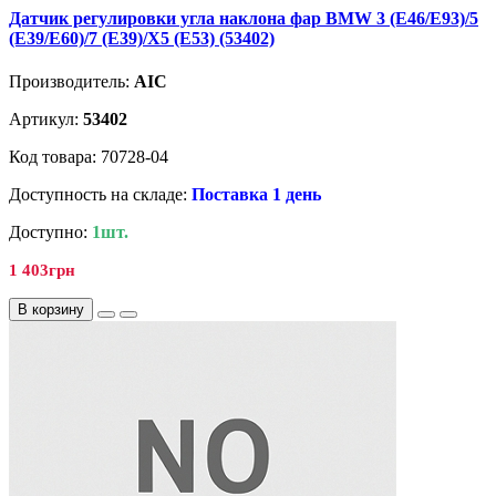
Датчик регулировки угла наклона фар BMW 3 (E46/E93)/5
(E39/E60)/7 (E39)/X5 (E53) (53402)
Производитель:
AIC
Артикул:
53402
Код товара: 70728-04
Доступность на складе:
Поставка 1 день
Доступно:
1шт.
1 403грн
В корзину