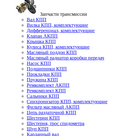
Запчасти трансмиссии
Вал КПП
Вилка КПП, комплектующие
Дифференциал, комплектующие
Клапан АКПП
Крышка КПП
Кулиса КПП, комплектующие
Масляный поддон КПП
Масляный радиатор коробки передач
Насос КПП
Подшипники КПП
Прокладки КПП
Пружина КПП
Ремкомплект АКПП
Ремкомплект КПП
Сальники КПП
Синхронизатор КПП, комплектующие
Фильтр масляный АКПП
Цепь раздаточной КПП
Шестерни КПП
Шестерня, трос спидометра
Щуп КПП
Карданный вал