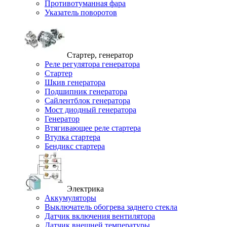
Противотуманная фара
Указатель поворотов
Стартер, генератор
Реле регулятора генератора
Стартер
Шкив генератора
Подшипник генератора
Сайлентблок генератора
Мост диодный генератора
Генератор
Втягивающее реле стартера
Втулка стартера
Бендикс стартера
Электрика
Аккумуляторы
Выключатель обогрева заднего стекла
Датчик включения вентилятора
Датчик внешней температуры