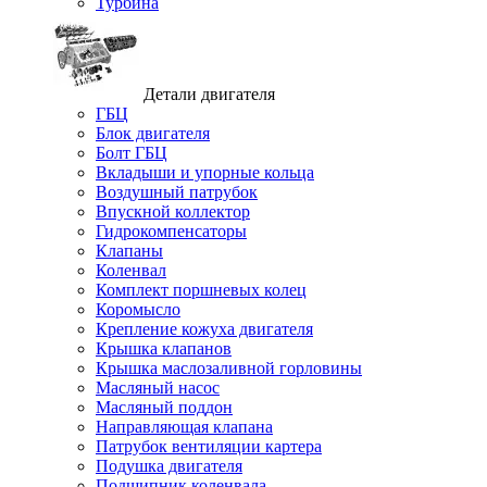
Турбина
Детали двигателя
ГБЦ
Блок двигателя
Болт ГБЦ
Вкладыши и упорные кольца
Воздушный патрубок
Впускной коллектор
Гидрокомпенсаторы
Клапаны
Коленвал
Комплект поршневых колец
Коромысло
Крепление кожуха двигателя
Крышка клапанов
Крышка маслозаливной горловины
Масляный насос
Масляный поддон
Направляющая клапана
Патрубок вентиляции картера
Подушка двигателя
Подшипник коленвала