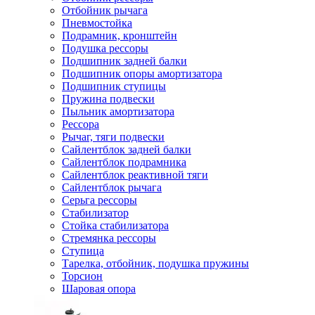
Отбойник рычага
Пневмостойка
Подрамник, кронштейн
Подушка рессоры
Подшипник задней балки
Подшипник опоры амортизатора
Подшипник ступицы
Пружина подвески
Пыльник амортизатора
Рессора
Рычаг, тяги подвески
Сайлентблок задней балки
Сайлентблок подрамника
Сайлентблок реактивной тяги
Сайлентблок рычага
Серьга рессоры
Стабилизатор
Стойка стабилизатора
Стремянка рессоры
Ступица
Тарелка, отбойник, подушка пружины
Торсион
Шаровая опора