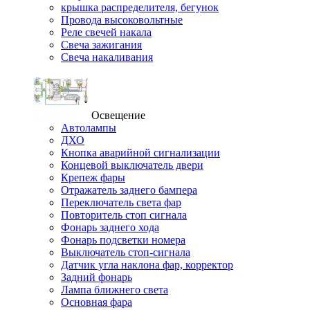
крышка распределителя, бегунок
Провода высоковольтные
Реле свечей накала
Свеча зажигания
Свеча накаливания
Освещение
Автолампы
ДХО
Кнопка аварийной сигнализации
Концевой выключатель двери
Крепеж фары
Отражатель заднего бампера
Переключатель света фар
Повторитель стоп сигнала
Фонарь заднего хода
Фонарь подсветки номера
Выключатель стоп-сигнала
Датчик угла наклона фар, корректор
Задний фонарь
Лампа ближнего света
Основная фара