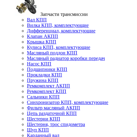
Запчасти трансмиссии
Вал КПП
Вилка КПП, комплектующие
Дифференциал, комплектующие
Клапан АКПП
Крышка КПП
Кулиса КПП, комплектующие
Масляный поддон КПП
Масляный радиатор коробки передач
Насос КПП
Подшипники КПП
Прокладки КПП
Пружина КПП
Ремкомплект АКПП
Ремкомплект КПП
Сальники КПП
Синхронизатор КПП, комплектующие
Фильтр масляный АКПП
Цепь раздаточной КПП
Шестерни КПП
Шестерня, трос спидометра
Щуп КПП
Карданный вал