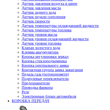
Датчик давления воздуха в шине
Датчик давления масла
Датчик заднего хода
Датчик педали сцепления
Датчик скорости
Датчик температуры охлаждающей жидкости
Датчик температуры топлива
Датчик уровня масла
Датчик уровня охлаждающей жидкости
Датчик уровня топлива
Клапан холостого хода
Клемма аккумулятора
Кнопка регулировки зеркал
Кнопка стеклоподъемника
Кнопка центрального замка
Контактная группа замка зажигания
Педаль газа (потенциометр)
Подрулевые переключатели
Предохранители
Проводка фаркопа
Реле
Электронные блоки автомобиля
КОРОБКА ПЕРЕДАЧ