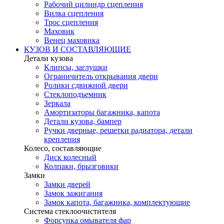
Рабочий цилиндр сцепления
Вилка сцепления
Трос сцепления
Маховик
Венец маховика
КУЗОВ И СОСТАВЛЯЮЩИЕ
Детали кузова
Клипсы, заглушки
Ограничитель открывания двери
Ролики сдвижной двери
Стеклоподъемник
Зеркала
Амортизаторы багажника, капота
Детали кузова, бампер
Ручки дверные, решетки радиатора, детали
крепления
Колесо, составляющие
Диск колесный
Колпаки, брызговики
Замки
Замки дверей
Замок зажигания
Замок капота, багажника, комплектующие
Система стеклоочистителя
Форсунка омывателя фар