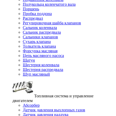
Полукольца коленчатого вала
Поршень
Пробка поддона
Распредвал
Регулировочная шайба клапанов
Сальник коленвала
Сальник распредвала
Сальники клапанов
Сухарь клапана
Толкатель клапана
Форсунка масляная
Цепь масляного насоса
Шатун
Шестерня коленвала
Шестерня распредвала
Щуп масляный
Топливная система и управление
двигателем
Абсорбер
Датчик давления выхлопных газов
Датчик давления наддува