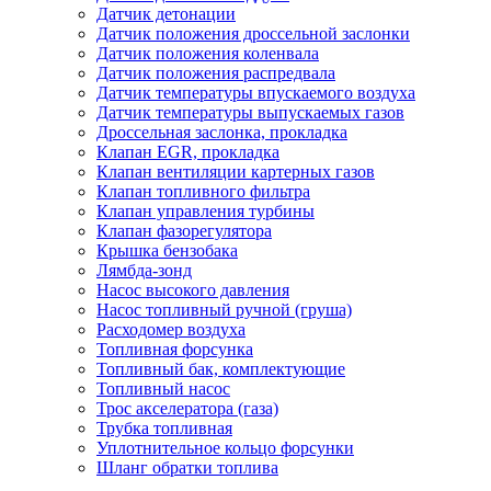
Датчик детонации
Датчик положения дроссельной заслонки
Датчик положения коленвала
Датчик положения распредвала
Датчик температуры впускаемого воздуха
Датчик температуры выпускаемых газов
Дроссельная заслонка, прокладка
Клапан EGR, прокладка
Клапан вентиляции картерных газов
Клапан топливного фильтра
Клапан управления турбины
Клапан фазорегулятора
Крышка бензобака
Лямбда-зонд
Насос высокого давления
Насос топливный ручной (груша)
Расходомер воздуха
Топливная форсунка
Топливный бак, комплектующие
Топливный насос
Трос акселератора (газа)
Трубка топливная
Уплотнительное кольцо форсунки
Шланг обратки топлива