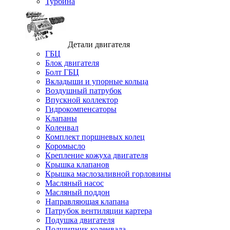
Турбина
Детали двигателя
ГБЦ
Блок двигателя
Болт ГБЦ
Вкладыши и упорные кольца
Воздушный патрубок
Впускной коллектор
Гидрокомпенсаторы
Клапаны
Коленвал
Комплект поршневых колец
Коромысло
Крепление кожуха двигателя
Крышка клапанов
Крышка маслозаливной горловины
Масляный насос
Масляный поддон
Направляющая клапана
Патрубок вентиляции картера
Подушка двигателя
Подшипник коленвала