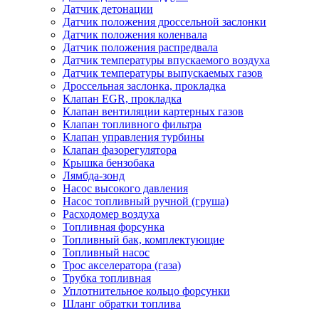
Датчик детонации
Датчик положения дроссельной заслонки
Датчик положения коленвала
Датчик положения распредвала
Датчик температуры впускаемого воздуха
Датчик температуры выпускаемых газов
Дроссельная заслонка, прокладка
Клапан EGR, прокладка
Клапан вентиляции картерных газов
Клапан топливного фильтра
Клапан управления турбины
Клапан фазорегулятора
Крышка бензобака
Лямбда-зонд
Насос высокого давления
Насос топливный ручной (груша)
Расходомер воздуха
Топливная форсунка
Топливный бак, комплектующие
Топливный насос
Трос акселератора (газа)
Трубка топливная
Уплотнительное кольцо форсунки
Шланг обратки топлива