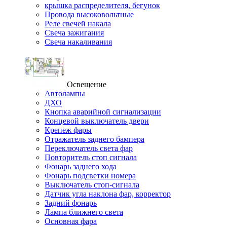
крышка распределителя, бегунок
Провода высоковольтные
Реле свечей накала
Свеча зажигания
Свеча накаливания
Освещение
Автолампы
ДХО
Кнопка аварийной сигнализации
Концевой выключатель двери
Крепеж фары
Отражатель заднего бампера
Переключатель света фар
Повторитель стоп сигнала
Фонарь заднего хода
Фонарь подсветки номера
Выключатель стоп-сигнала
Датчик угла наклона фар, корректор
Задний фонарь
Лампа ближнего света
Основная фара