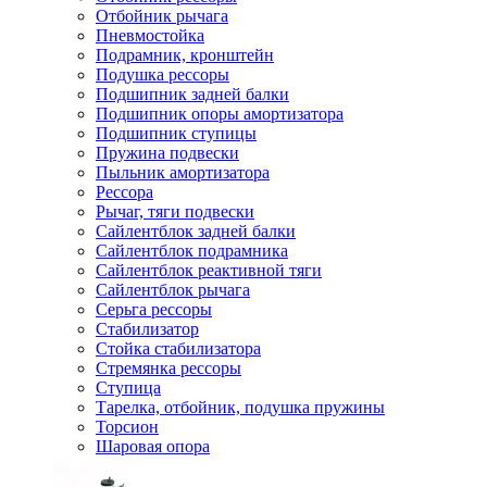
Отбойник рычага
Пневмостойка
Подрамник, кронштейн
Подушка рессоры
Подшипник задней балки
Подшипник опоры амортизатора
Подшипник ступицы
Пружина подвески
Пыльник амортизатора
Рессора
Рычаг, тяги подвески
Сайлентблок задней балки
Сайлентблок подрамника
Сайлентблок реактивной тяги
Сайлентблок рычага
Серьга рессоры
Стабилизатор
Стойка стабилизатора
Стремянка рессоры
Ступица
Тарелка, отбойник, подушка пружины
Торсион
Шаровая опора