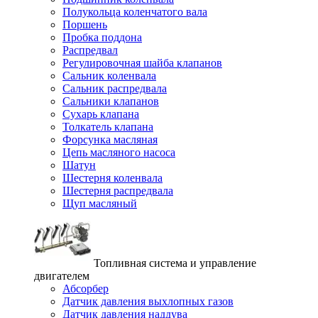
Полукольца коленчатого вала
Поршень
Пробка поддона
Распредвал
Регулировочная шайба клапанов
Сальник коленвала
Сальник распредвала
Сальники клапанов
Сухарь клапана
Толкатель клапана
Форсунка масляная
Цепь масляного насоса
Шатун
Шестерня коленвала
Шестерня распредвала
Щуп масляный
Топливная система и управление
двигателем
Абсорбер
Датчик давления выхлопных газов
Датчик давления наддува