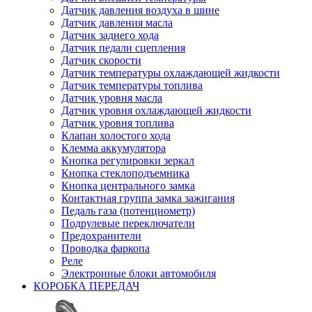
Датчик давления воздуха в шине
Датчик давления масла
Датчик заднего хода
Датчик педали сцепления
Датчик скорости
Датчик температуры охлаждающей жидкости
Датчик температуры топлива
Датчик уровня масла
Датчик уровня охлаждающей жидкости
Датчик уровня топлива
Клапан холостого хода
Клемма аккумулятора
Кнопка регулировки зеркал
Кнопка стеклоподъемника
Кнопка центрального замка
Контактная группа замка зажигания
Педаль газа (потенциометр)
Подрулевые переключатели
Предохранители
Проводка фаркопа
Реле
Электронные блоки автомобиля
КОРОБКА ПЕРЕДАЧ