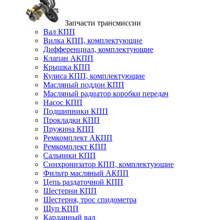
Запчасти трансмиссии
Вал КПП
Вилка КПП, комплектующие
Дифференциал, комплектующие
Клапан АКПП
Крышка КПП
Кулиса КПП, комплектующие
Масляный поддон КПП
Масляный радиатор коробки передач
Насос КПП
Подшипники КПП
Прокладки КПП
Пружина КПП
Ремкомплект АКПП
Ремкомплект КПП
Сальники КПП
Синхронизатор КПП, комплектующие
Фильтр масляный АКПП
Цепь раздаточной КПП
Шестерни КПП
Шестерня, трос спидометра
Щуп КПП
Карданный вал