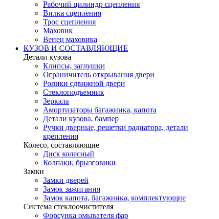
Рабочий цилиндр сцепления
Вилка сцепления
Трос сцепления
Маховик
Венец маховика
КУЗОВ И СОСТАВЛЯЮЩИЕ
Детали кузова
Клипсы, заглушки
Ограничитель открывания двери
Ролики сдвижной двери
Стеклоподъемник
Зеркала
Амортизаторы багажника, капота
Детали кузова, бампер
Ручки дверные, решетки радиатора, детали
крепления
Колесо, составляющие
Диск колесный
Колпаки, брызговики
Замки
Замки дверей
Замок зажигания
Замок капота, багажника, комплектующие
Система стеклоочистителя
Форсунка омывателя фар