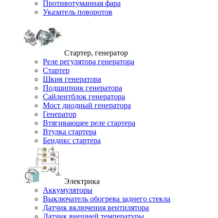
Противотуманная фара
Указатель поворотов
Стартер, генератор
Реле регулятора генератора
Стартер
Шкив генератора
Подшипник генератора
Сайлентблок генератора
Мост диодный генератора
Генератор
Втягивающее реле стартера
Втулка стартера
Бендикс стартера
Электрика
Аккумуляторы
Выключатель обогрева заднего стекла
Датчик включения вентилятора
Датчик внешней температуры