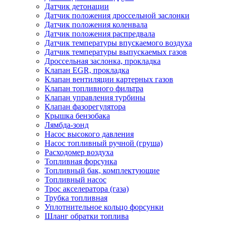
Датчик детонации
Датчик положения дроссельной заслонки
Датчик положения коленвала
Датчик положения распредвала
Датчик температуры впускаемого воздуха
Датчик температуры выпускаемых газов
Дроссельная заслонка, прокладка
Клапан EGR, прокладка
Клапан вентиляции картерных газов
Клапан топливного фильтра
Клапан управления турбины
Клапан фазорегулятора
Крышка бензобака
Лямбда-зонд
Насос высокого давления
Насос топливный ручной (груша)
Расходомер воздуха
Топливная форсунка
Топливный бак, комплектующие
Топливный насос
Трос акселератора (газа)
Трубка топливная
Уплотнительное кольцо форсунки
Шланг обратки топлива