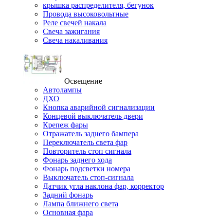
крышка распределителя, бегунок
Провода высоковольтные
Реле свечей накала
Свеча зажигания
Свеча накаливания
Освещение
Автолампы
ДХО
Кнопка аварийной сигнализации
Концевой выключатель двери
Крепеж фары
Отражатель заднего бампера
Переключатель света фар
Повторитель стоп сигнала
Фонарь заднего хода
Фонарь подсветки номера
Выключатель стоп-сигнала
Датчик угла наклона фар, корректор
Задний фонарь
Лампа ближнего света
Основная фара