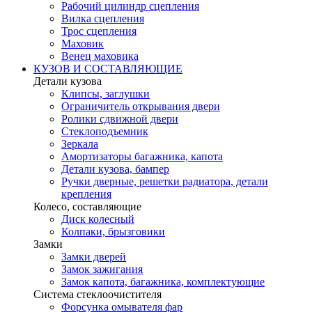
Рабочий цилиндр сцепления
Вилка сцепления
Трос сцепления
Маховик
Венец маховика
КУЗОВ И СОСТАВЛЯЮЩИЕ
Детали кузова
Клипсы, заглушки
Ограничитель открывания двери
Ролики сдвижной двери
Стеклоподъемник
Зеркала
Амортизаторы багажника, капота
Детали кузова, бампер
Ручки дверные, решетки радиатора, детали
крепления
Колесо, составляющие
Диск колесный
Колпаки, брызговики
Замки
Замки дверей
Замок зажигания
Замок капота, багажника, комплектующие
Система стеклоочистителя
Форсунка омывателя фар