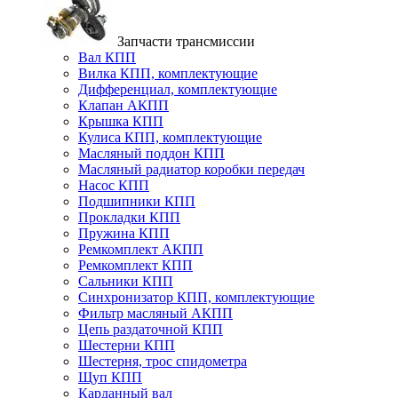
Запчасти трансмиссии
Вал КПП
Вилка КПП, комплектующие
Дифференциал, комплектующие
Клапан АКПП
Крышка КПП
Кулиса КПП, комплектующие
Масляный поддон КПП
Масляный радиатор коробки передач
Насос КПП
Подшипники КПП
Прокладки КПП
Пружина КПП
Ремкомплект АКПП
Ремкомплект КПП
Сальники КПП
Синхронизатор КПП, комплектующие
Фильтр масляный АКПП
Цепь раздаточной КПП
Шестерни КПП
Шестерня, трос спидометра
Щуп КПП
Карданный вал