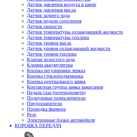
Датчик давления воздуха в шине
Датчик давления масла
Датчик заднего хода
Датчик педали сцепления
Датчик скорости
Датчик температуры охлаждающей жидкости
Датчик температуры топлива
Датчик уровня масла
Датчик уровня охлаждающей жидкости
Датчик уровня топлива
Клапан холостого хода
Клемма аккумулятора
Кнопка регулировки зеркал
Кнопка стеклоподъемника
Кнопка центрального замка
Контактная группа замка зажигания
Педаль газа (потенциометр)
Подрулевые переключатели
Предохранители
Проводка фаркопа
Реле
Электронные блоки автомобиля
КОРОБКА ПЕРЕДАЧ