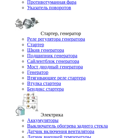
Противотуманная фара
Указатель поворотов
Стартер, генератор
Реле регулятора генератора
Стартер
Шкив генератора
Подшипник генератора
Сайлентблок генератора
Мост диодный генератора
Генератор
Втягивающее реле стартера
Втулка стартера
Бендикс стартера
Электрика
Аккумуляторы
Выключатель обогрева заднего стекла
Датчик включения вентилятора
Датчик внешней температуры