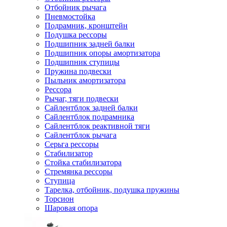
Отбойник рычага
Пневмостойка
Подрамник, кронштейн
Подушка рессоры
Подшипник задней балки
Подшипник опоры амортизатора
Подшипник ступицы
Пружина подвески
Пыльник амортизатора
Рессора
Рычаг, тяги подвески
Сайлентблок задней балки
Сайлентблок подрамника
Сайлентблок реактивной тяги
Сайлентблок рычага
Серьга рессоры
Стабилизатор
Стойка стабилизатора
Стремянка рессоры
Ступица
Тарелка, отбойник, подушка пружины
Торсион
Шаровая опора