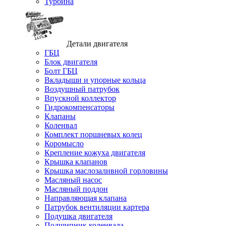
Турбина
Детали двигателя
ГБЦ
Блок двигателя
Болт ГБЦ
Вкладыши и упорные кольца
Воздушный патрубок
Впускной коллектор
Гидрокомпенсаторы
Клапаны
Коленвал
Комплект поршневых колец
Коромысло
Крепление кожуха двигателя
Крышка клапанов
Крышка маслозаливной горловины
Масляный насос
Масляный поддон
Направляющая клапана
Патрубок вентиляции картера
Подушка двигателя
Подшипник коленвала