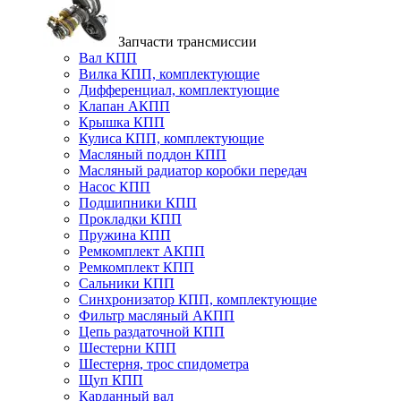
Запчасти трансмиссии
Вал КПП
Вилка КПП, комплектующие
Дифференциал, комплектующие
Клапан АКПП
Крышка КПП
Кулиса КПП, комплектующие
Масляный поддон КПП
Масляный радиатор коробки передач
Насос КПП
Подшипники КПП
Прокладки КПП
Пружина КПП
Ремкомплект АКПП
Ремкомплект КПП
Сальники КПП
Синхронизатор КПП, комплектующие
Фильтр масляный АКПП
Цепь раздаточной КПП
Шестерни КПП
Шестерня, трос спидометра
Щуп КПП
Карданный вал