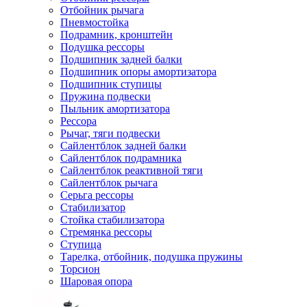
Отбойник рычага
Пневмостойка
Подрамник, кронштейн
Подушка рессоры
Подшипник задней балки
Подшипник опоры амортизатора
Подшипник ступицы
Пружина подвески
Пыльник амортизатора
Рессора
Рычаг, тяги подвески
Сайлентблок задней балки
Сайлентблок подрамника
Сайлентблок реактивной тяги
Сайлентблок рычага
Серьга рессоры
Стабилизатор
Стойка стабилизатора
Стремянка рессоры
Ступица
Тарелка, отбойник, подушка пружины
Торсион
Шаровая опора