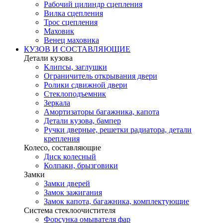
Рабочий цилиндр сцепления
Вилка сцепления
Трос сцепления
Маховик
Венец маховика
КУЗОВ И СОСТАВЛЯЮЩИЕ
Детали кузова
Клипсы, заглушки
Ограничитель открывания двери
Ролики сдвижной двери
Стеклоподъемник
Зеркала
Амортизаторы багажника, капота
Детали кузова, бампер
Ручки дверные, решетки радиатора, детали
крепления
Колесо, составляющие
Диск колесный
Колпаки, брызговики
Замки
Замки дверей
Замок зажигания
Замок капота, багажника, комплектующие
Система стеклоочистителя
Форсунка омывателя фар