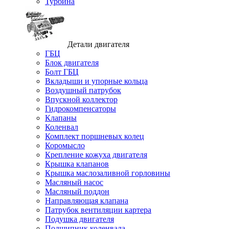
Турбина
Детали двигателя
ГБЦ
Блок двигателя
Болт ГБЦ
Вкладыши и упорные кольца
Воздушный патрубок
Впускной коллектор
Гидрокомпенсаторы
Клапаны
Коленвал
Комплект поршневых колец
Коромысло
Крепление кожуха двигателя
Крышка клапанов
Крышка маслозаливной горловины
Масляный насос
Масляный поддон
Направляющая клапана
Патрубок вентиляции картера
Подушка двигателя
Подшипник коленвала