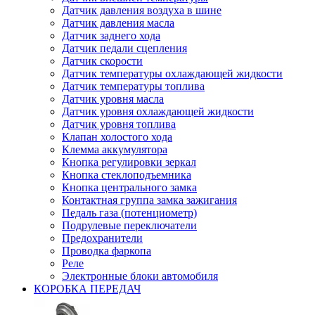
Датчик давления воздуха в шине
Датчик давления масла
Датчик заднего хода
Датчик педали сцепления
Датчик скорости
Датчик температуры охлаждающей жидкости
Датчик температуры топлива
Датчик уровня масла
Датчик уровня охлаждающей жидкости
Датчик уровня топлива
Клапан холостого хода
Клемма аккумулятора
Кнопка регулировки зеркал
Кнопка стеклоподъемника
Кнопка центрального замка
Контактная группа замка зажигания
Педаль газа (потенциометр)
Подрулевые переключатели
Предохранители
Проводка фаркопа
Реле
Электронные блоки автомобиля
КОРОБКА ПЕРЕДАЧ