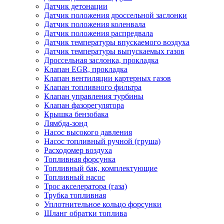
Датчик детонации
Датчик положения дроссельной заслонки
Датчик положения коленвала
Датчик положения распредвала
Датчик температуры впускаемого воздуха
Датчик температуры выпускаемых газов
Дроссельная заслонка, прокладка
Клапан EGR, прокладка
Клапан вентиляции картерных газов
Клапан топливного фильтра
Клапан управления турбины
Клапан фазорегулятора
Крышка бензобака
Лямбда-зонд
Насос высокого давления
Насос топливный ручной (груша)
Расходомер воздуха
Топливная форсунка
Топливный бак, комплектующие
Топливный насос
Трос акселератора (газа)
Трубка топливная
Уплотнительное кольцо форсунки
Шланг обратки топлива