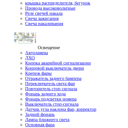
крышка распределителя, бегунок
Провода высоковольтные
Реле свечей накала
Свеча зажигания
Свеча накаливания
Освещение
Автолампы
ДХО
Кнопка аварийной сигнализации
Концевой выключатель двери
Крепеж фары
Отражатель заднего бампера
Переключатель света фар
Повторитель стоп сигнала
Фонарь заднего хода
Фонарь подсветки номера
Выключатель стоп-сигнала
Датчик угла наклона фар, корректор
Задний фонарь
Лампа ближнего света
Основная фара