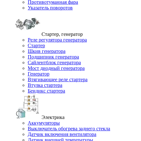
Противотуманная фара
Указатель поворотов
Стартер, генератор
Реле регулятора генератора
Стартер
Шкив генератора
Подшипник генератора
Сайлентблок генератора
Мост диодный генератора
Генератор
Втягивающее реле стартера
Втулка стартера
Бендикс стартера
Электрика
Аккумуляторы
Выключатель обогрева заднего стекла
Датчик включения вентилятора
Датчик внешней температуры