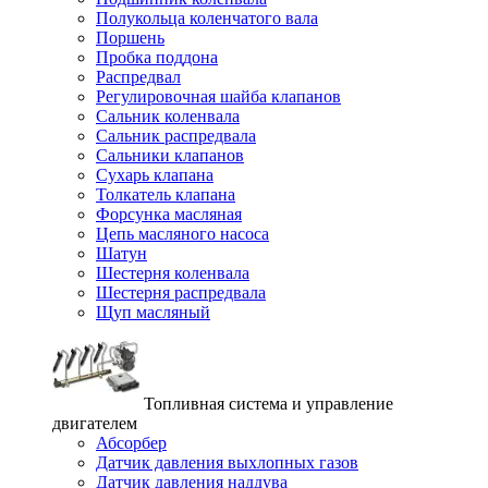
Полукольца коленчатого вала
Поршень
Пробка поддона
Распредвал
Регулировочная шайба клапанов
Сальник коленвала
Сальник распредвала
Сальники клапанов
Сухарь клапана
Толкатель клапана
Форсунка масляная
Цепь масляного насоса
Шатун
Шестерня коленвала
Шестерня распредвала
Щуп масляный
Топливная система и управление
двигателем
Абсорбер
Датчик давления выхлопных газов
Датчик давления наддува