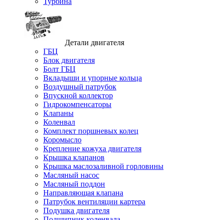
Турбина
Детали двигателя
ГБЦ
Блок двигателя
Болт ГБЦ
Вкладыши и упорные кольца
Воздушный патрубок
Впускной коллектор
Гидрокомпенсаторы
Клапаны
Коленвал
Комплект поршневых колец
Коромысло
Крепление кожуха двигателя
Крышка клапанов
Крышка маслозаливной горловины
Масляный насос
Масляный поддон
Направляющая клапана
Патрубок вентиляции картера
Подушка двигателя
Подшипник коленвала