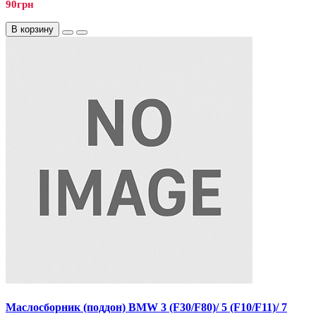
90грн
В корзину
Маслосборник (поддон) BMW 3 (F30/F80)/ 5 (F10/F11)/ 7