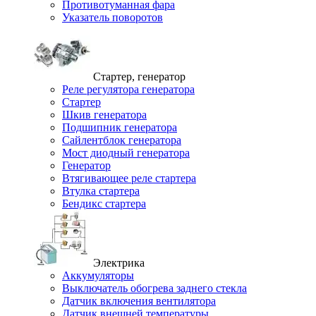
Противотуманная фара
Указатель поворотов
Стартер, генератор
Реле регулятора генератора
Стартер
Шкив генератора
Подшипник генератора
Сайлентблок генератора
Мост диодный генератора
Генератор
Втягивающее реле стартера
Втулка стартера
Бендикс стартера
Электрика
Аккумуляторы
Выключатель обогрева заднего стекла
Датчик включения вентилятора
Датчик внешней температуры