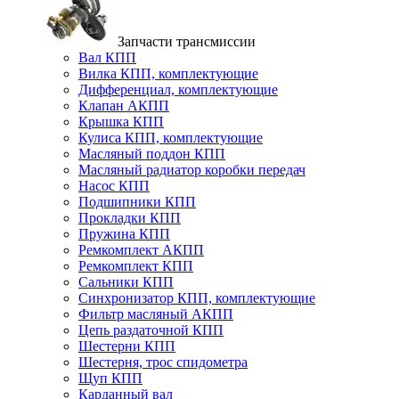
Запчасти трансмиссии
Вал КПП
Вилка КПП, комплектующие
Дифференциал, комплектующие
Клапан АКПП
Крышка КПП
Кулиса КПП, комплектующие
Масляный поддон КПП
Масляный радиатор коробки передач
Насос КПП
Подшипники КПП
Прокладки КПП
Пружина КПП
Ремкомплект АКПП
Ремкомплект КПП
Сальники КПП
Синхронизатор КПП, комплектующие
Фильтр масляный АКПП
Цепь раздаточной КПП
Шестерни КПП
Шестерня, трос спидометра
Щуп КПП
Карданный вал