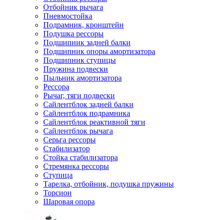
Отбойник рычага
Пневмостойка
Подрамник, кронштейн
Подушка рессоры
Подшипник задней балки
Подшипник опоры амортизатора
Подшипник ступицы
Пружина подвески
Пыльник амортизатора
Рессора
Рычаг, тяги подвески
Сайлентблок задней балки
Сайлентблок подрамника
Сайлентблок реактивной тяги
Сайлентблок рычага
Серьга рессоры
Стабилизатор
Стойка стабилизатора
Стремянка рессоры
Ступица
Тарелка, отбойник, подушка пружины
Торсион
Шаровая опора