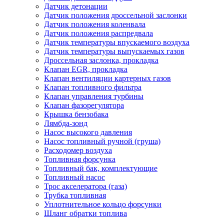
Датчик детонации
Датчик положения дроссельной заслонки
Датчик положения коленвала
Датчик положения распредвала
Датчик температуры впускаемого воздуха
Датчик температуры выпускаемых газов
Дроссельная заслонка, прокладка
Клапан EGR, прокладка
Клапан вентиляции картерных газов
Клапан топливного фильтра
Клапан управления турбины
Клапан фазорегулятора
Крышка бензобака
Лямбда-зонд
Насос высокого давления
Насос топливный ручной (груша)
Расходомер воздуха
Топливная форсунка
Топливный бак, комплектующие
Топливный насос
Трос акселератора (газа)
Трубка топливная
Уплотнительное кольцо форсунки
Шланг обратки топлива