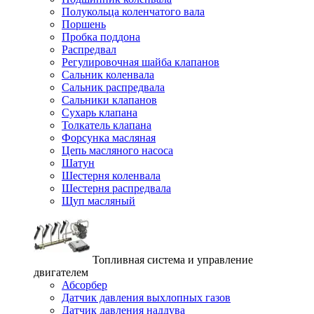
Полукольца коленчатого вала
Поршень
Пробка поддона
Распредвал
Регулировочная шайба клапанов
Сальник коленвала
Сальник распредвала
Сальники клапанов
Сухарь клапана
Толкатель клапана
Форсунка масляная
Цепь масляного насоса
Шатун
Шестерня коленвала
Шестерня распредвала
Щуп масляный
Топливная система и управление
двигателем
Абсорбер
Датчик давления выхлопных газов
Датчик давления наддува