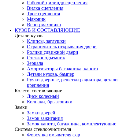
Рабочий цилиндр сцепления
Вилка сцепления
Трос сцепления
Маховик
Венец маховика
КУЗОВ И СОСТАВЛЯЮЩИЕ
Детали кузова
Клипсы, заглушки
Ограничитель открывания двери
Ролики сдвижной двери
Стеклоподъемник
Зеркала
Амортизаторы багажника, капота
Детали кузова, бампер
Ручки дверные, решетки радиатора, детали
крепления
Колесо, составляющие
Диск колесный
Колпаки, брызговики
Замки
Замки дверей
Замок зажигания
Замок капота, багажника, комплектующие
Система стеклоочистителя
Форсунка омывателя фар