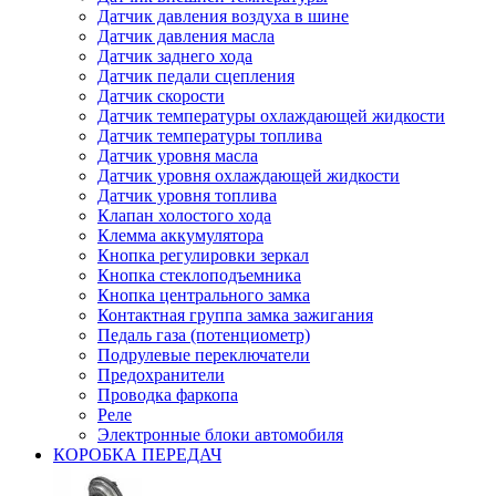
Датчик давления воздуха в шине
Датчик давления масла
Датчик заднего хода
Датчик педали сцепления
Датчик скорости
Датчик температуры охлаждающей жидкости
Датчик температуры топлива
Датчик уровня масла
Датчик уровня охлаждающей жидкости
Датчик уровня топлива
Клапан холостого хода
Клемма аккумулятора
Кнопка регулировки зеркал
Кнопка стеклоподъемника
Кнопка центрального замка
Контактная группа замка зажигания
Педаль газа (потенциометр)
Подрулевые переключатели
Предохранители
Проводка фаркопа
Реле
Электронные блоки автомобиля
КОРОБКА ПЕРЕДАЧ