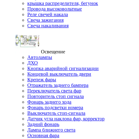
крышка распределителя, бегунок
Провода высоковольтные
Реле свечей накала
Свеча зажигания
Свеча накаливания
Освещение
Автолампы
ДХО
Кнопка аварийной сигнализации
Концевой выключатель двери
Крепеж фары
Отражатель заднего бампера
Переключатель света фар
Повторитель стоп сигнала
Фонарь заднего хода
Фонарь подсветки номера
Выключатель стоп-сигнала
Датчик угла наклона фар, корректор
Задний фонарь
Лампа ближнего света
Основная фара