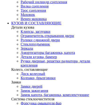
Рабочий цилиндр сцепления
Вилка сцепления
Трос сцепления
Маховик
Венец маховика
КУЗОВ И СОСТАВЛЯЮЩИЕ
Детали кузова
Клипсы, заглушки
Ограничитель открывания двери
Ролики сдвижной двери
Стеклоподъемник
Зеркала
Амортизаторы багажника, капота
Детали кузова, бампер
Ручки дверные, решетки радиатора, детали
крепления
Колесо, составляющие
Диск колесный
Колпаки, брызговики
Замки
Замки дверей
Замок зажигания
Замок капота, багажника, комплектующие
Система стеклоочистителя
Форсунка омывателя фар