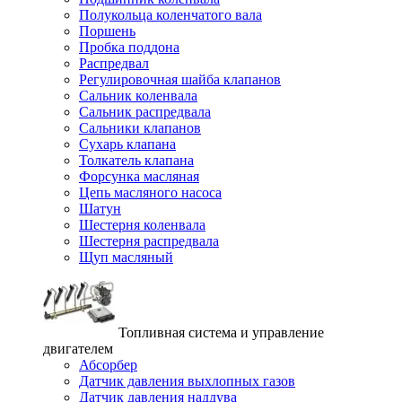
Полукольца коленчатого вала
Поршень
Пробка поддона
Распредвал
Регулировочная шайба клапанов
Сальник коленвала
Сальник распредвала
Сальники клапанов
Сухарь клапана
Толкатель клапана
Форсунка масляная
Цепь масляного насоса
Шатун
Шестерня коленвала
Шестерня распредвала
Щуп масляный
Топливная система и управление
двигателем
Абсорбер
Датчик давления выхлопных газов
Датчик давления наддува