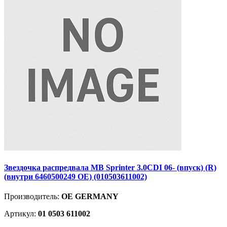
Звездочка распредвала MB Sprinter 3.0CDI 06- (впуск) (R)
(внутри 6460500249 OE) (010503611002)
Производитель:
OE GERMANY
Артикул:
01 0503 611002