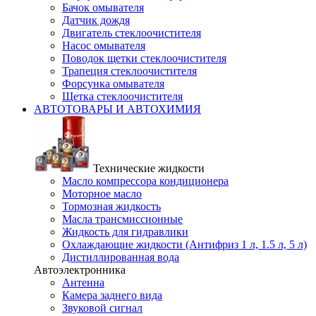
Бачок омывателя
Датчик дождя
Двигатель стеклоочистителя
Насос омывателя
Поводок щетки стеклоочистителя
Трапеция стеклоочистителя
Форсунка омывателя
Щетка стеклоочистителя
АВТОТОВАРЫ И АВТОХИМИЯ
Технические жидкости
Масло компрессора кондиционера
Моторное масло
Тормозная жидкость
Масла трансмиссионные
Жидкость для гидравлики
Охлаждающие жидкости (Антифриз 1 л, 1.5 л, 5 л)
Дистиллированная вода
Автоэлектронника
Антенна
Камера заднего вида
Звуковой сигнал