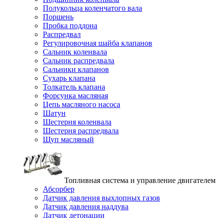
Полукольца коленчатого вала
Поршень
Пробка поддона
Распредвал
Регулировочная шайба клапанов
Сальник коленвала
Сальник распредвала
Сальники клапанов
Сухарь клапана
Толкатель клапана
Форсунка масляная
Цепь масляного насоса
Шатун
Шестерня коленвала
Шестерня распредвала
Щуп масляный
Топливная система и управление двигателем
Абсорбер
Датчик давления выхлопных газов
Датчик давления наддува
Датчик детонации