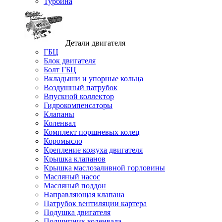
Турбина
Детали двигателя
ГБЦ
Блок двигателя
Болт ГБЦ
Вкладыши и упорные кольца
Воздушный патрубок
Впускной коллектор
Гидрокомпенсаторы
Клапаны
Коленвал
Комплект поршневых колец
Коромысло
Крепление кожуха двигателя
Крышка клапанов
Крышка маслозаливной горловины
Масляный насос
Масляный поддон
Направляющая клапана
Патрубок вентиляции картера
Подушка двигателя
Подшипник коленвала