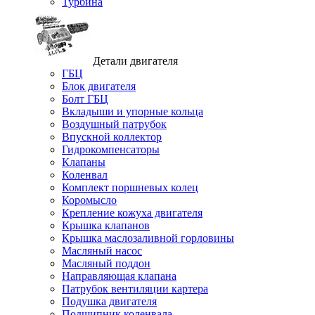
Турбина
Детали двигателя
ГБЦ
Блок двигателя
Болт ГБЦ
Вкладыши и упорные кольца
Воздушный патрубок
Впускной коллектор
Гидрокомпенсаторы
Клапаны
Коленвал
Комплект поршневых колец
Коромысло
Крепление кожуха двигателя
Крышка клапанов
Крышка маслозаливной горловины
Масляный насос
Масляный поддон
Направляющая клапана
Патрубок вентиляции картера
Подушка двигателя
Подшипник коленвала