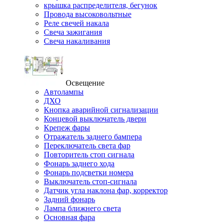
крышка распределителя, бегунок
Провода высоковольтные
Реле свечей накала
Свеча зажигания
Свеча накаливания
Освещение
Автолампы
ДХО
Кнопка аварийной сигнализации
Концевой выключатель двери
Крепеж фары
Отражатель заднего бампера
Переключатель света фар
Повторитель стоп сигнала
Фонарь заднего хода
Фонарь подсветки номера
Выключатель стоп-сигнала
Датчик угла наклона фар, корректор
Задний фонарь
Лампа ближнего света
Основная фара