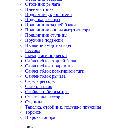
Отбойник рычага
Пневмостойка
Подрамник, кронштейн
Подушка рессоры
Подшипник задней балки
Подшипник опоры амортизатора
Подшипник ступицы
Пружина подвески
Пыльник амортизатора
Рессора
Рычаг, тяги подвески
Сайлентблок задней балки
Сайлентблок подрамника
Сайлентблок реактивной тяги
Сайлентблок рычага
Серьга рессоры
Стабилизатор
Стойка стабилизатора
Стремянка рессоры
Ступица
Тарелка, отбойник, подушка пружины
Торсион
Шаровая опора