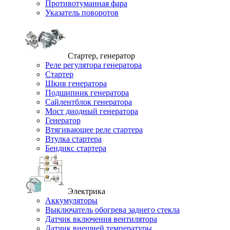
Противотуманная фара
Указатель поворотов
Стартер, генератор
Реле регулятора генератора
Стартер
Шкив генератора
Подшипник генератора
Сайлентблок генератора
Мост диодный генератора
Генератор
Втягивающее реле стартера
Втулка стартера
Бендикс стартера
Электрика
Аккумуляторы
Выключатель обогрева заднего стекла
Датчик включения вентилятора
Датчик внешней температуры