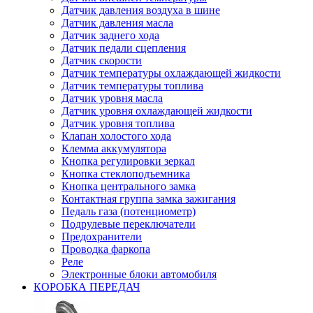
Датчик давления воздуха в шине
Датчик давления масла
Датчик заднего хода
Датчик педали сцепления
Датчик скорости
Датчик температуры охлаждающей жидкости
Датчик температуры топлива
Датчик уровня масла
Датчик уровня охлаждающей жидкости
Датчик уровня топлива
Клапан холостого хода
Клемма аккумулятора
Кнопка регулировки зеркал
Кнопка стеклоподъемника
Кнопка центрального замка
Контактная группа замка зажигания
Педаль газа (потенциометр)
Подрулевые переключатели
Предохранители
Проводка фаркопа
Реле
Электронные блоки автомобиля
КОРОБКА ПЕРЕДАЧ