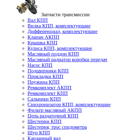
Запчасти трансмиссии
Вал КПП
Вилка КПП, комплектующие
Дифференциал, комплектующие
Клапан АКПП
Крышка КПП
Кулиса КПП, комплектующие
Масляный поддон КПП
Масляный радиатор коробки передач
Насос КПП
Подшипники КПП
Прокладки КПП
Пружина КПП
Ремкомплект АКПП
Ремкомплект КПП
Сальники КПП
Синхронизатор КПП, комплектующие
Фильтр масляный АКПП
Цепь раздаточной КПП
Шестерни КПП
Шестерня, трос спидометра
Щуп КПП
Карданный вал