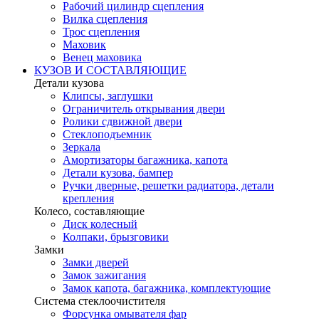
Рабочий цилиндр сцепления
Вилка сцепления
Трос сцепления
Маховик
Венец маховика
КУЗОВ И СОСТАВЛЯЮЩИЕ
Детали кузова
Клипсы, заглушки
Ограничитель открывания двери
Ролики сдвижной двери
Стеклоподъемник
Зеркала
Амортизаторы багажника, капота
Детали кузова, бампер
Ручки дверные, решетки радиатора, детали
крепления
Колесо, составляющие
Диск колесный
Колпаки, брызговики
Замки
Замки дверей
Замок зажигания
Замок капота, багажника, комплектующие
Система стеклоочистителя
Форсунка омывателя фар