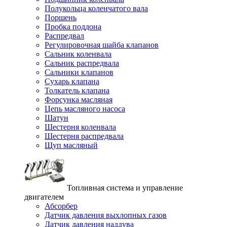
Полукольца коленчатого вала
Поршень
Пробка поддона
Распредвал
Регулировочная шайба клапанов
Сальник коленвала
Сальник распредвала
Сальники клапанов
Сухарь клапана
Толкатель клапана
Форсунка масляная
Цепь масляного насоса
Шатун
Шестерня коленвала
Шестерня распредвала
Щуп масляный
Топливная система и управление
двигателем
Абсорбер
Датчик давления выхлопных газов
Датчик давления наддува