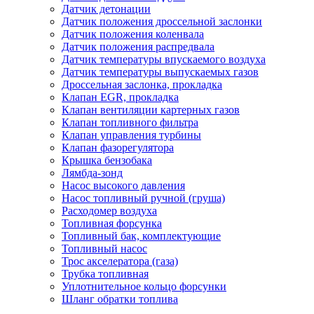
Датчик детонации
Датчик положения дроссельной заслонки
Датчик положения коленвала
Датчик положения распредвала
Датчик температуры впускаемого воздуха
Датчик температуры выпускаемых газов
Дроссельная заслонка, прокладка
Клапан EGR, прокладка
Клапан вентиляции картерных газов
Клапан топливного фильтра
Клапан управления турбины
Клапан фазорегулятора
Крышка бензобака
Лямбда-зонд
Насос высокого давления
Насос топливный ручной (груша)
Расходомер воздуха
Топливная форсунка
Топливный бак, комплектующие
Топливный насос
Трос акселератора (газа)
Трубка топливная
Уплотнительное кольцо форсунки
Шланг обратки топлива