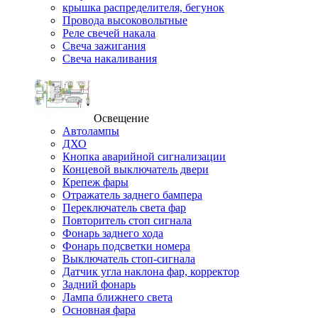
крышка распределителя, бегунок
Провода высоковольтные
Реле свечей накала
Свеча зажигания
Свеча накаливания
Освещение
Автолампы
ДХО
Кнопка аварийной сигнализации
Концевой выключатель двери
Крепеж фары
Отражатель заднего бампера
Переключатель света фар
Повторитель стоп сигнала
Фонарь заднего хода
Фонарь подсветки номера
Выключатель стоп-сигнала
Датчик угла наклона фар, корректор
Задний фонарь
Лампа ближнего света
Основная фара