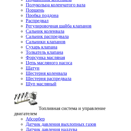
Полукольца коленчатого вала
Поршень
Пробка поддона
Распредвал
Регулировочная шайба клапанов
Сальник коленвала
Сальник распредвала
Сальники клапанов
Сухарь клапана
Толкатель клапана
Форсунка масляная
Цепь масляного насоса
Шатун
Шестерня коленвала
Шестерня распредвала
Щуп масляный
Топливная система и управление
двигателем
Абсорбер
Датчик давления выхлопных газов
Датчик давления наддува