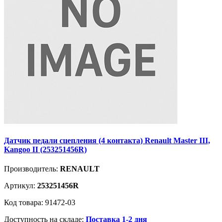
Датчик педали сцепления (4 контакта) Renault Master III,
Kangoo II (253251456R)
Производитель:
RENAULT
Артикул:
253251456R
Код товара: 91472-03
Доступность на складе:
Поставка 1-2 дня