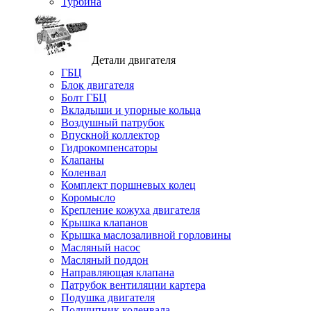
Турбина
Детали двигателя
ГБЦ
Блок двигателя
Болт ГБЦ
Вкладыши и упорные кольца
Воздушный патрубок
Впускной коллектор
Гидрокомпенсаторы
Клапаны
Коленвал
Комплект поршневых колец
Коромысло
Крепление кожуха двигателя
Крышка клапанов
Крышка маслозаливной горловины
Масляный насос
Масляный поддон
Направляющая клапана
Патрубок вентиляции картера
Подушка двигателя
Подшипник коленвала