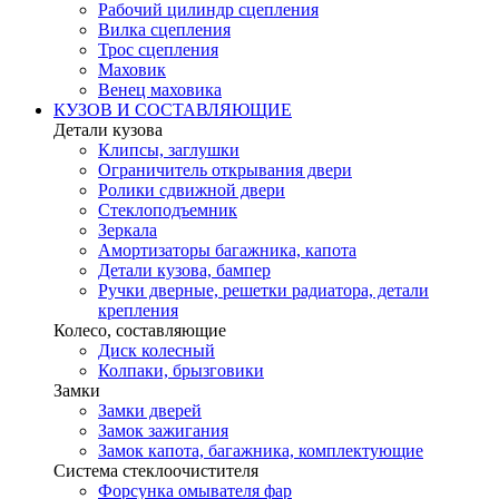
Рабочий цилиндр сцепления
Вилка сцепления
Трос сцепления
Маховик
Венец маховика
КУЗОВ И СОСТАВЛЯЮЩИЕ
Детали кузова
Клипсы, заглушки
Ограничитель открывания двери
Ролики сдвижной двери
Стеклоподъемник
Зеркала
Амортизаторы багажника, капота
Детали кузова, бампер
Ручки дверные, решетки радиатора, детали
крепления
Колесо, составляющие
Диск колесный
Колпаки, брызговики
Замки
Замки дверей
Замок зажигания
Замок капота, багажника, комплектующие
Система стеклоочистителя
Форсунка омывателя фар