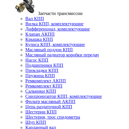
Запчасти трансмиссии
Вал КПП
Вилка КПП, комплектующие
Дифференциал, комплектующие
Клапан АКПП
Крышка КПП
Кулиса КПП, комплектующие
Масляный поддон КПП
Масляный радиатор коробки передач
Насос КПП
Подшипники КПП
Прокладки КПП
Пружина КПП
Ремкомплект АКПП
Ремкомплект КПП
Сальники КПП
Синхронизатор КПП, комплектующие
Фильтр масляный АКПП
Цепь раздаточной КПП
Шестерни КПП
Шестерня, трос спидометра
Щуп КПП
Карданный вал