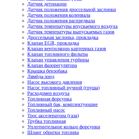
Датчик детонации
Датчик положения дроссельной заслонки
Датчик положения коленвала
Датчик положения распредвала
Датчик температуры впускаемого воздуха
Датчик температуры выпускаемых газов
Дроссельная заслонка, прокладка
Клапан EGR, прокладка
Клапан вентиляции картерных газов
Клапан топливного фильтра
Клапан управления турбины
Клапан фазорегулятора
Крышка бензобака
Лямбда-зонд
Насос высокого давления
Насос топливный ручной (груша)
Расходомер воздуха
Топливная форсунка
Топливный бак, комплектующие
Топливный насос
Трос акселератора (газа)
Трубка топливная
Уплотнительное кольцо форсунки
Шланг обратки топлива