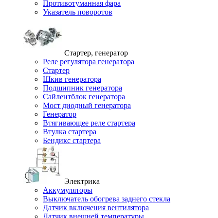
Противотуманная фара
Указатель поворотов
Стартер, генератор
Реле регулятора генератора
Стартер
Шкив генератора
Подшипник генератора
Сайлентблок генератора
Мост диодный генератора
Генератор
Втягивающее реле стартера
Втулка стартера
Бендикс стартера
Электрика
Аккумуляторы
Выключатель обогрева заднего стекла
Датчик включения вентилятора
Датчик внешней температуры