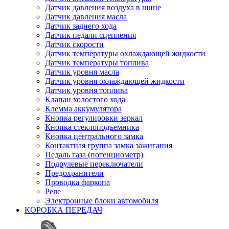
Датчик давления воздуха в шине
Датчик давления масла
Датчик заднего хода
Датчик педали сцепления
Датчик скорости
Датчик температуры охлаждающей жидкости
Датчик температуры топлива
Датчик уровня масла
Датчик уровня охлаждающей жидкости
Датчик уровня топлива
Клапан холостого хода
Клемма аккумулятора
Кнопка регулировки зеркал
Кнопка стеклоподъемника
Кнопка центрального замка
Контактная группа замка зажигания
Педаль газа (потенциометр)
Подрулевые переключатели
Предохранители
Проводка фаркопа
Реле
Электронные блоки автомобиля
КОРОБКА ПЕРЕДАЧ