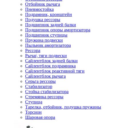
Отбойник рычага
Пневмостойка
Подрамник, кронштейн
Подушка рессоры
Подшипник задней балки
Подшипник опоры амортизатора
Подшипник ступицы
Пружина подвески
Пыльник амортизатора
Рессора
Рычаг, тяги подвески
Сайлентблок задней балки
Сайлентблок подрамника
Сайлентблок реактивной тяги
Сайлентблок рычага
Серьга рессоры
Стабилизатор
Стойка стабилизатора
Стремянка рессоры
Ступица
Тарелка, отбойник, подушка пружины
Торсион
Шаровая опора