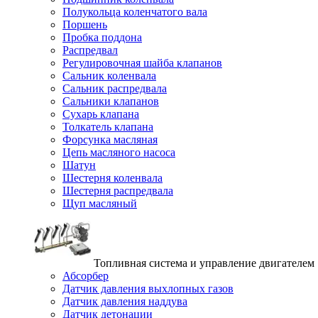
Полукольца коленчатого вала
Поршень
Пробка поддона
Распредвал
Регулировочная шайба клапанов
Сальник коленвала
Сальник распредвала
Сальники клапанов
Сухарь клапана
Толкатель клапана
Форсунка масляная
Цепь масляного насоса
Шатун
Шестерня коленвала
Шестерня распредвала
Щуп масляный
Топливная система и управление двигателем
Абсорбер
Датчик давления выхлопных газов
Датчик давления наддува
Датчик детонации