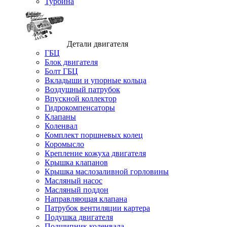
Турбина
Детали двигателя
ГБЦ
Блок двигателя
Болт ГБЦ
Вкладыши и упорные кольца
Воздушный патрубок
Впускной коллектор
Гидрокомпенсаторы
Клапаны
Коленвал
Комплект поршневых колец
Коромысло
Крепление кожуха двигателя
Крышка клапанов
Крышка маслозаливной горловины
Масляный насос
Масляный поддон
Направляющая клапана
Патрубок вентиляции картера
Подушка двигателя
Подшипник коленвала