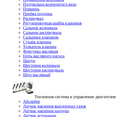
Полукольца коленчатого вала
Поршень
Пробка поддона
Распредвал
Регулировочная шайба клапанов
Сальник коленвала
Сальник распредвала
Сальники клапанов
Сухарь клапана
Толкатель клапана
Форсунка масляная
Цепь масляного насоса
Шатун
Шестерня коленвала
Шестерня распредвала
Щуп масляный
Топливная система и управление двигателем
Абсорбер
Датчик давления выхлопных газов
Датчик давления наддува
Датчик детонации