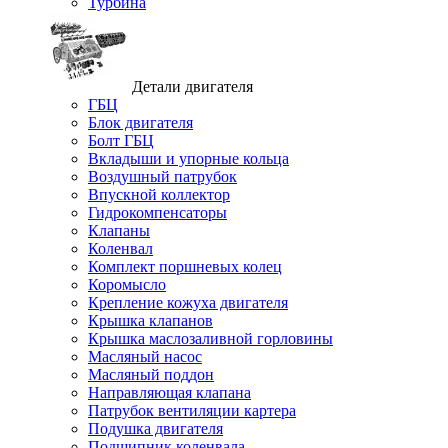
Турбина
Детали двигателя
ГБЦ
Блок двигателя
Болт ГБЦ
Вкладыши и упорные кольца
Воздушный патрубок
Впускной коллектор
Гидрокомпенсаторы
Клапаны
Коленвал
Комплект поршневых колец
Коромысло
Крепление кожуха двигателя
Крышка клапанов
Крышка маслозаливной горловины
Масляный насос
Масляный поддон
Направляющая клапана
Патрубок вентиляции картера
Подушка двигателя
Подшипник коленвала