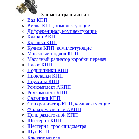
Запчасти трансмиссии
Вал КПП
Вилка КПП, комплектующие
Дифференциал, комплектующие
Клапан АКПП
Крышка КПП
Кулиса КПП, комплектующие
Масляный поддон КПП
Масляный радиатор коробки передач
Насос КПП
Подшипники КПП
Прокладки КПП
Пружина КПП
Ремкомплект АКПП
Ремкомплект КПП
Сальники КПП
Синхронизатор КПП, комплектующие
Фильтр масляный АКПП
Цепь раздаточной КПП
Шестерни КПП
Шестерня, трос спидометра
Щуп КПП
Карданный вал