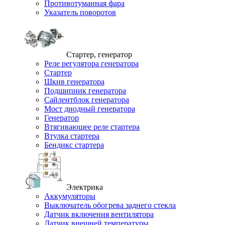
Противотуманная фара
Указатель поворотов
Стартер, генератор
Реле регулятора генератора
Стартер
Шкив генератора
Подшипник генератора
Сайлентблок генератора
Мост диодный генератора
Генератор
Втягивающее реле стартера
Втулка стартера
Бендикс стартера
Электрика
Аккумуляторы
Выключатель обогрева заднего стекла
Датчик включения вентилятора
Датчик внешней температуры