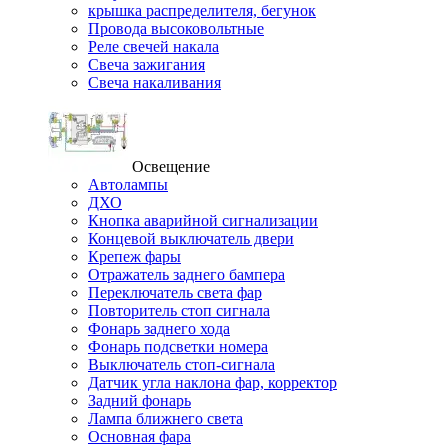
крышка распределителя, бегунок
Провода высоковольтные
Реле свечей накала
Свеча зажигания
Свеча накаливания
Освещение
Автолампы
ДХО
Кнопка аварийной сигнализации
Концевой выключатель двери
Крепеж фары
Отражатель заднего бампера
Переключатель света фар
Повторитель стоп сигнала
Фонарь заднего хода
Фонарь подсветки номера
Выключатель стоп-сигнала
Датчик угла наклона фар, корректор
Задний фонарь
Лампа ближнего света
Основная фара