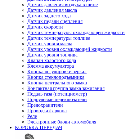
Датчик давления воздуха в шине
Датчик давления масла
Датчик заднего хода
Датчик педали сцепления
Датчик скорости
Датчик температуры охлаждающей жидкости
Датчик температуры топлива
Датчик уровня масла
Датчик уровня охлаждающей жидкости
Датчик уровня топлива
Клапан холостого хода
Клемма аккумулятора
Кнопка регулировки зеркал
Кнопка стеклоподъемника
Кнопка центрального замка
Контактная группа замка зажигания
Педаль газа (потенциометр)
Подрулевые переключатели
Предохранители
Проводка фаркопа
Реле
Электронные блоки автомобиля
КОРОБКА ПЕРЕДАЧ