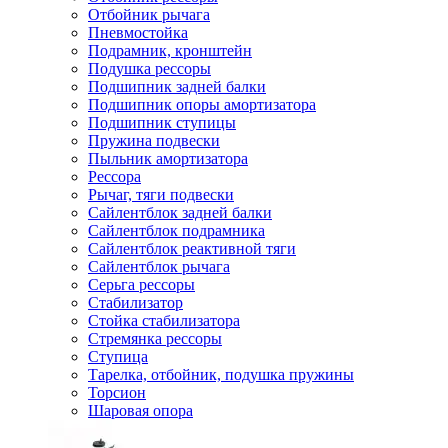
Отбойник рычага
Пневмостойка
Подрамник, кронштейн
Подушка рессоры
Подшипник задней балки
Подшипник опоры амортизатора
Подшипник ступицы
Пружина подвески
Пыльник амортизатора
Рессора
Рычаг, тяги подвески
Сайлентблок задней балки
Сайлентблок подрамника
Сайлентблок реактивной тяги
Сайлентблок рычага
Серьга рессоры
Стабилизатор
Стойка стабилизатора
Стремянка рессоры
Ступица
Тарелка, отбойник, подушка пружины
Торсион
Шаровая опора