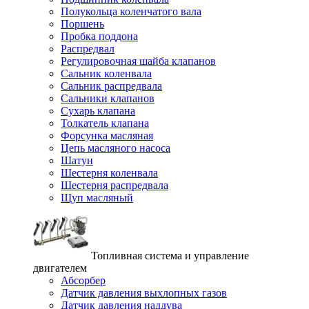
Полукольца коленчатого вала
Поршень
Пробка поддона
Распредвал
Регулировочная шайба клапанов
Сальник коленвала
Сальник распредвала
Сальники клапанов
Сухарь клапана
Толкатель клапана
Форсунка масляная
Цепь масляного насоса
Шатун
Шестерня коленвала
Шестерня распредвала
Щуп масляный
Топливная система и управление
двигателем
Абсорбер
Датчик давления выхлопных газов
Датчик давления наддува