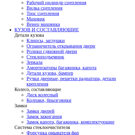
Рабочий цилиндр сцепления
Вилка сцепления
Трос сцепления
Маховик
Венец маховика
КУЗОВ И СОСТАВЛЯЮЩИЕ
Детали кузова
Клипсы, заглушки
Ограничитель открывания двери
Ролики сдвижной двери
Стеклоподъемник
Зеркала
Амортизаторы багажника, капота
Детали кузова, бампер
Ручки дверные, решетки радиатора, детали
крепления
Колесо, составляющие
Диск колесный
Колпаки, брызговики
Замки
Замки дверей
Замок зажигания
Замок капота, багажника, комплектующие
Система стеклоочистителя
Форсунка омывателя фар