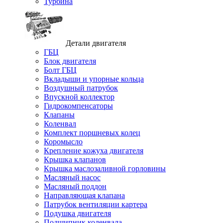
Турбина
Детали двигателя
ГБЦ
Блок двигателя
Болт ГБЦ
Вкладыши и упорные кольца
Воздушный патрубок
Впускной коллектор
Гидрокомпенсаторы
Клапаны
Коленвал
Комплект поршневых колец
Коромысло
Крепление кожуха двигателя
Крышка клапанов
Крышка маслозаливной горловины
Масляный насос
Масляный поддон
Направляющая клапана
Патрубок вентиляции картера
Подушка двигателя
Подшипник коленвала