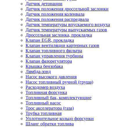
Датчик детонации
Датчик положения дроссельной заслонки
Датчик положения коленвала
Датчик положения распредвала
Датчик температуры впускаемого воздуха
Датчик температуры выпускаемых газов
Дроссельная заслонка, прокладка
Клапан EGR, прокладка
Клапан вентиляции картерных газов
Клапан топливного фильтра
Клапан управления турбины
Клапан фазорегулятора
Крышка бензобака
Лямбда-зонд
Насос высокого давления
Насос топливный ручной (груша)
Расходомер воздуха
Топливная форсунка
Топливный бак, комплектующие
Топливный насос
Трос акселератора (газа)
Трубка топливная
Уплотнительное кольцо форсунки
Шланг обратки топлива