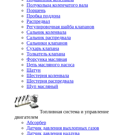
Полукольца коленчатого вала
Поршень
Пробка поддона
Распредвал
Регулировочная шайба клапанов
Сальник коленвала
Сальник распредвала
Сальники клапанов
Сухарь клапана
Толкатель клапана
Форсунка масляная
Цепь масляного насоса
Шатун
Шестерня коленвала
Шестерня распредвала
Щуп масляный
Топливная система и управление
двигателем
Абсорбер
Датчик давления выхлопных газов
Датчик давления наддува