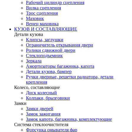
Рабочий цилиндр сцепления
Вилка сцепления
Трос сцепления
Маховик
Венец маховика
КУЗОВ И СОСТАВЛЯЮЩИЕ
Детали кузова
Клипсы, заглушки
Ограничитель открывания двери
Ролики сдвижной двери
Стеклоподъемник
Зеркала
Амортизаторы багажника, капота
Детали кузова, бампер
Ручки дверные, решетки радиатора, детали
крепления
Колесо, составляющие
Диск колесный
Колпаки, брызговики
Замки
Замки дверей
Замок зажигания
Замок капота, багажника, комплектующие
Система стеклоочистителя
Форсунка омывателя фар