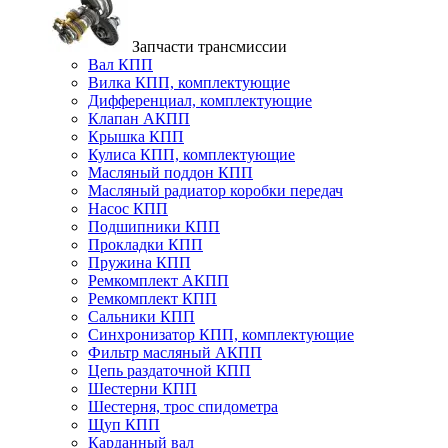
Запчасти трансмиссии
Вал КПП
Вилка КПП, комплектующие
Дифференциал, комплектующие
Клапан АКПП
Крышка КПП
Кулиса КПП, комплектующие
Масляный поддон КПП
Масляный радиатор коробки передач
Насос КПП
Подшипники КПП
Прокладки КПП
Пружина КПП
Ремкомплект АКПП
Ремкомплект КПП
Сальники КПП
Синхронизатор КПП, комплектующие
Фильтр масляный АКПП
Цепь раздаточной КПП
Шестерни КПП
Шестерня, трос спидометра
Щуп КПП
Карданный вал