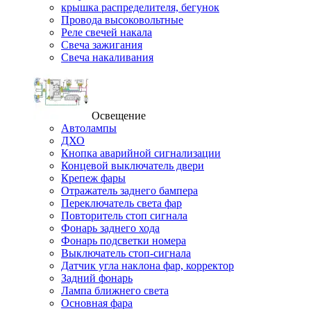
крышка распределителя, бегунок
Провода высоковольтные
Реле свечей накала
Свеча зажигания
Свеча накаливания
Освещение
Автолампы
ДХО
Кнопка аварийной сигнализации
Концевой выключатель двери
Крепеж фары
Отражатель заднего бампера
Переключатель света фар
Повторитель стоп сигнала
Фонарь заднего хода
Фонарь подсветки номера
Выключатель стоп-сигнала
Датчик угла наклона фар, корректор
Задний фонарь
Лампа ближнего света
Основная фара