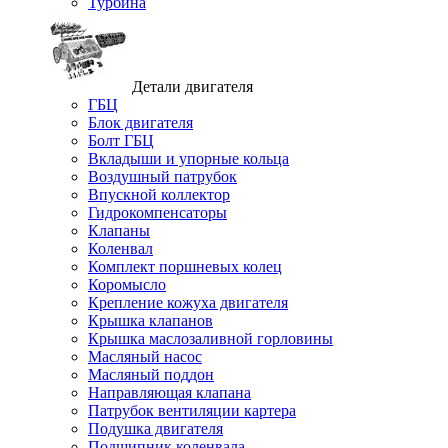
Турбина
Детали двигателя
ГБЦ
Блок двигателя
Болт ГБЦ
Вкладыши и упорные кольца
Воздушный патрубок
Впускной коллектор
Гидрокомпенсаторы
Клапаны
Коленвал
Комплект поршневых колец
Коромысло
Крепление кожуха двигателя
Крышка клапанов
Крышка маслозаливной горловины
Масляный насос
Масляный поддон
Направляющая клапана
Патрубок вентиляции картера
Подушка двигателя
Подшипник коленвала