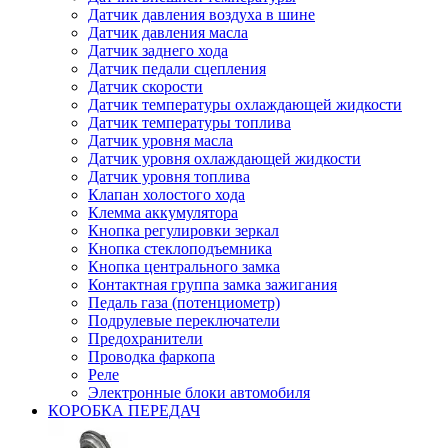
Датчик давления воздуха в шине
Датчик давления масла
Датчик заднего хода
Датчик педали сцепления
Датчик скорости
Датчик температуры охлаждающей жидкости
Датчик температуры топлива
Датчик уровня масла
Датчик уровня охлаждающей жидкости
Датчик уровня топлива
Клапан холостого хода
Клемма аккумулятора
Кнопка регулировки зеркал
Кнопка стеклоподъемника
Кнопка центрального замка
Контактная группа замка зажигания
Педаль газа (потенциометр)
Подрулевые переключатели
Предохранители
Проводка фаркопа
Реле
Электронные блоки автомобиля
КОРОБКА ПЕРЕДАЧ