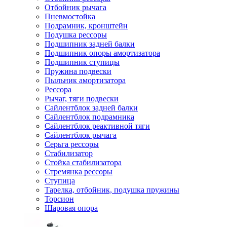
Отбойник рычага
Пневмостойка
Подрамник, кронштейн
Подушка рессоры
Подшипник задней балки
Подшипник опоры амортизатора
Подшипник ступицы
Пружина подвески
Пыльник амортизатора
Рессора
Рычаг, тяги подвески
Сайлентблок задней балки
Сайлентблок подрамника
Сайлентблок реактивной тяги
Сайлентблок рычага
Серьга рессоры
Стабилизатор
Стойка стабилизатора
Стремянка рессоры
Ступица
Тарелка, отбойник, подушка пружины
Торсион
Шаровая опора