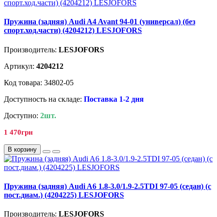
Пружина (задняя) Audi A4 Avant 94-01 (универсал) (без
спорт.ход.части) (4204212) LESJOFORS
Производитель:
LESJOFORS
Артикул:
4204212
Код товара: 34802-05
Доступность на складе:
Поставка 1-2 дня
Доступно:
2шт.
1 470грн
В корзину
Пружина (задняя) Audi A6 1.8-3.0/1.9-2.5TDI 97-05 (седан) (с
пост.диам.) (4204225) LESJOFORS
Производитель:
LESJOFORS