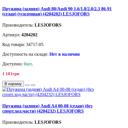
Пружина (задняя) Audi 80/Audi 90 1.6/1.8/2.0/2.3 86-91
(седан) (усиленная) (4204202) LESJOFORS
Производитель:
LESJOFORS
Артикул:
4204202
Код товара: 34717-05
Доступность на складе:
Нет в наличии
Доступно:
0шт.
1 181грн
В корзину
Пружина (задняя) Audi A4 00-08 (седан) (без
спорт.ход.части) (4204232) LESJOFORS
Производитель:
LESJOFORS