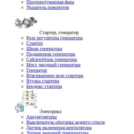
Противотуманная фара
Указатель поворотов
Стартер, генератор
Реле регулятора генератора
Стартер
Шкив генератора
Подшипник генератора
Сайлентблок генератора
Мост диодный генератора
Генератор
Втягивающее реле стартера
Втулка стартера
Бендикс стартера
Электрика
Аккумуляторы
Выключатель обогрева заднего стекла
Датчик включения вентилятора
Датчик внешней температуры