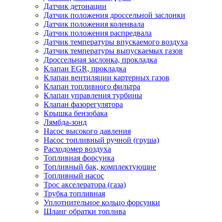
Датчик детонации
Датчик положения дроссельной заслонки
Датчик положения коленвала
Датчик положения распредвала
Датчик температуры впускаемого воздуха
Датчик температуры выпускаемых газов
Дроссельная заслонка, прокладка
Клапан EGR, прокладка
Клапан вентиляции картерных газов
Клапан топливного фильтра
Клапан управления турбины
Клапан фазорегулятора
Крышка бензобака
Лямбда-зонд
Насос высокого давления
Насос топливный ручной (груша)
Расходомер воздуха
Топливная форсунка
Топливный бак, комплектующие
Топливный насос
Трос акселератора (газа)
Трубка топливная
Уплотнительное кольцо форсунки
Шланг обратки топлива