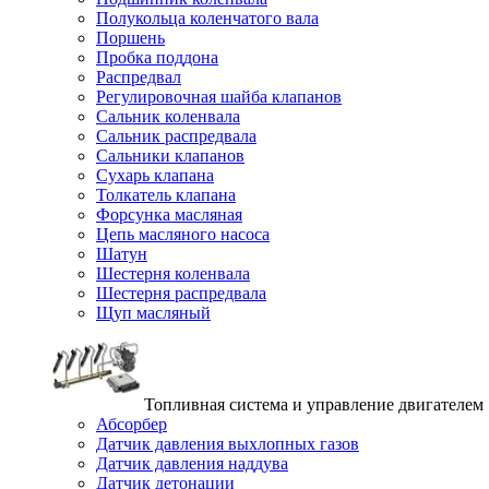
Полукольца коленчатого вала
Поршень
Пробка поддона
Распредвал
Регулировочная шайба клапанов
Сальник коленвала
Сальник распредвала
Сальники клапанов
Сухарь клапана
Толкатель клапана
Форсунка масляная
Цепь масляного насоса
Шатун
Шестерня коленвала
Шестерня распредвала
Щуп масляный
Топливная система и управление двигателем
Абсорбер
Датчик давления выхлопных газов
Датчик давления наддува
Датчик детонации