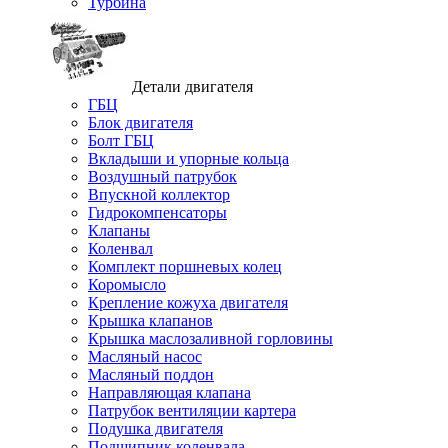
Турбина
Детали двигателя
ГБЦ
Блок двигателя
Болт ГБЦ
Вкладыши и упорные кольца
Воздушный патрубок
Впускной коллектор
Гидрокомпенсаторы
Клапаны
Коленвал
Комплект поршневых колец
Коромысло
Крепление кожуха двигателя
Крышка клапанов
Крышка маслозаливной горловины
Масляный насос
Масляный поддон
Направляющая клапана
Патрубок вентиляции картера
Подушка двигателя
Подшипник коленвала