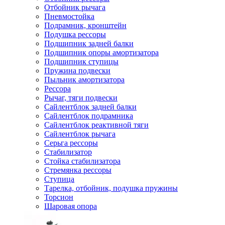
Отбойник рычага
Пневмостойка
Подрамник, кронштейн
Подушка рессоры
Подшипник задней балки
Подшипник опоры амортизатора
Подшипник ступицы
Пружина подвески
Пыльник амортизатора
Рессора
Рычаг, тяги подвески
Сайлентблок задней балки
Сайлентблок подрамника
Сайлентблок реактивной тяги
Сайлентблок рычага
Серьга рессоры
Стабилизатор
Стойка стабилизатора
Стремянка рессоры
Ступица
Тарелка, отбойник, подушка пружины
Торсион
Шаровая опора