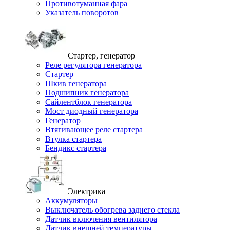
Противотуманная фара
Указатель поворотов
Стартер, генератор
Реле регулятора генератора
Стартер
Шкив генератора
Подшипник генератора
Сайлентблок генератора
Мост диодный генератора
Генератор
Втягивающее реле стартера
Втулка стартера
Бендикс стартера
Электрика
Аккумуляторы
Выключатель обогрева заднего стекла
Датчик включения вентилятора
Датчик внешней температуры