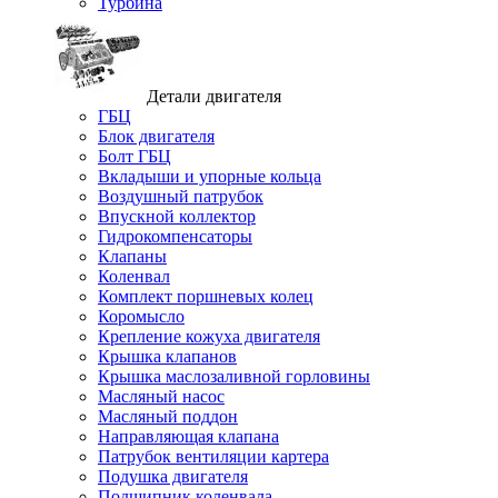
Турбина
Детали двигателя
ГБЦ
Блок двигателя
Болт ГБЦ
Вкладыши и упорные кольца
Воздушный патрубок
Впускной коллектор
Гидрокомпенсаторы
Клапаны
Коленвал
Комплект поршневых колец
Коромысло
Крепление кожуха двигателя
Крышка клапанов
Крышка маслозаливной горловины
Масляный насос
Масляный поддон
Направляющая клапана
Патрубок вентиляции картера
Подушка двигателя
Подшипник коленвала