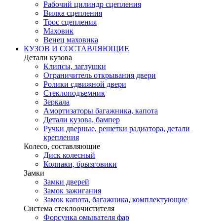
Рабочий цилиндр сцепления
Вилка сцепления
Трос сцепления
Маховик
Венец маховика
КУЗОВ И СОСТАВЛЯЮЩИЕ
Детали кузова
Клипсы, заглушки
Ограничитель открывания двери
Ролики сдвижной двери
Стеклоподъемник
Зеркала
Амортизаторы багажника, капота
Детали кузова, бампер
Ручки дверные, решетки радиатора, детали
крепления
Колесо, составляющие
Диск колесный
Колпаки, брызговики
Замки
Замки дверей
Замок зажигания
Замок капота, багажника, комплектующие
Система стеклоочистителя
Форсунка омывателя фар