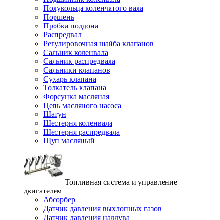
Полукольца коленчатого вала
Поршень
Пробка поддона
Распредвал
Регулировочная шайба клапанов
Сальник коленвала
Сальник распредвала
Сальники клапанов
Сухарь клапана
Толкатель клапана
Форсунка масляная
Цепь масляного насоса
Шатун
Шестерня коленвала
Шестерня распредвала
Щуп масляный
Топливная система и управление
двигателем
Абсорбер
Датчик давления выхлопных газов
Датчик давления наддува