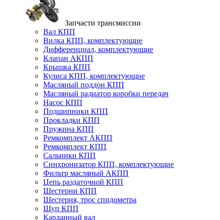
Запчасти трансмиссии
Вал КПП
Вилка КПП, комплектующие
Дифференциал, комплектующие
Клапан АКПП
Крышка КПП
Кулиса КПП, комплектующие
Масляный поддон КПП
Масляный радиатор коробки передач
Насос КПП
Подшипники КПП
Прокладки КПП
Пружина КПП
Ремкомплект АКПП
Ремкомплект КПП
Сальники КПП
Синхронизатор КПП, комплектующие
Фильтр масляный АКПП
Цепь раздаточной КПП
Шестерни КПП
Шестерня, трос спидометра
Щуп КПП
Карданный вал