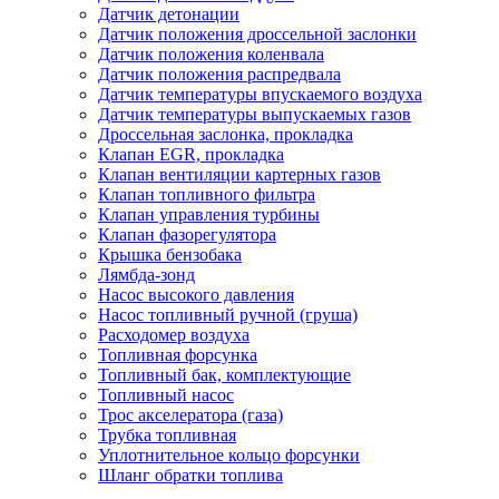
Датчик детонации
Датчик положения дроссельной заслонки
Датчик положения коленвала
Датчик положения распредвала
Датчик температуры впускаемого воздуха
Датчик температуры выпускаемых газов
Дроссельная заслонка, прокладка
Клапан EGR, прокладка
Клапан вентиляции картерных газов
Клапан топливного фильтра
Клапан управления турбины
Клапан фазорегулятора
Крышка бензобака
Лямбда-зонд
Насос высокого давления
Насос топливный ручной (груша)
Расходомер воздуха
Топливная форсунка
Топливный бак, комплектующие
Топливный насос
Трос акселератора (газа)
Трубка топливная
Уплотнительное кольцо форсунки
Шланг обратки топлива