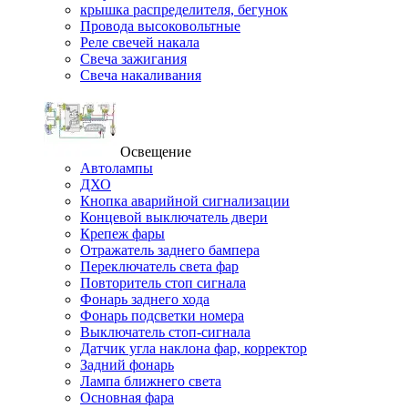
крышка распределителя, бегунок
Провода высоковольтные
Реле свечей накала
Свеча зажигания
Свеча накаливания
Освещение
Автолампы
ДХО
Кнопка аварийной сигнализации
Концевой выключатель двери
Крепеж фары
Отражатель заднего бампера
Переключатель света фар
Повторитель стоп сигнала
Фонарь заднего хода
Фонарь подсветки номера
Выключатель стоп-сигнала
Датчик угла наклона фар, корректор
Задний фонарь
Лампа ближнего света
Основная фара