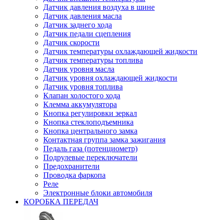
Датчик давления воздуха в шине
Датчик давления масла
Датчик заднего хода
Датчик педали сцепления
Датчик скорости
Датчик температуры охлаждающей жидкости
Датчик температуры топлива
Датчик уровня масла
Датчик уровня охлаждающей жидкости
Датчик уровня топлива
Клапан холостого хода
Клемма аккумулятора
Кнопка регулировки зеркал
Кнопка стеклоподъемника
Кнопка центрального замка
Контактная группа замка зажигания
Педаль газа (потенциометр)
Подрулевые переключатели
Предохранители
Проводка фаркопа
Реле
Электронные блоки автомобиля
КОРОБКА ПЕРЕДАЧ