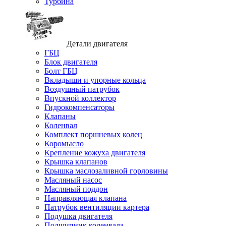
Турбина
Детали двигателя
ГБЦ
Блок двигателя
Болт ГБЦ
Вкладыши и упорные кольца
Воздушный патрубок
Впускной коллектор
Гидрокомпенсаторы
Клапаны
Коленвал
Комплект поршневых колец
Коромысло
Крепление кожуха двигателя
Крышка клапанов
Крышка маслозаливной горловины
Масляный насос
Масляный поддон
Направляющая клапана
Патрубок вентиляции картера
Подушка двигателя
Подшипник коленвала