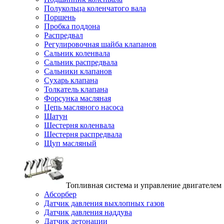
Полукольца коленчатого вала
Поршень
Пробка поддона
Распредвал
Регулировочная шайба клапанов
Сальник коленвала
Сальник распредвала
Сальники клапанов
Сухарь клапана
Толкатель клапана
Форсунка масляная
Цепь масляного насоса
Шатун
Шестерня коленвала
Шестерня распредвала
Щуп масляный
Топливная система и управление двигателем
Абсорбер
Датчик давления выхлопных газов
Датчик давления наддува
Датчик детонации