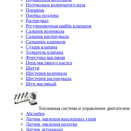
Полукольца коленчатого вала
Поршень
Пробка поддона
Распредвал
Регулировочная шайба клапанов
Сальник коленвала
Сальник распредвала
Сальники клапанов
Сухарь клапана
Толкатель клапана
Форсунка масляная
Цепь масляного насоса
Шатун
Шестерня коленвала
Шестерня распредвала
Щуп масляный
Топливная система и управление двигателем
Абсорбер
Датчик давления выхлопных газов
Датчик давления наддува
Датчик детонации