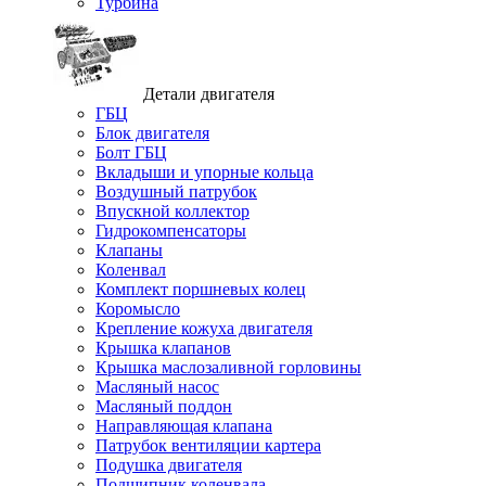
Турбина
Детали двигателя
ГБЦ
Блок двигателя
Болт ГБЦ
Вкладыши и упорные кольца
Воздушный патрубок
Впускной коллектор
Гидрокомпенсаторы
Клапаны
Коленвал
Комплект поршневых колец
Коромысло
Крепление кожуха двигателя
Крышка клапанов
Крышка маслозаливной горловины
Масляный насос
Масляный поддон
Направляющая клапана
Патрубок вентиляции картера
Подушка двигателя
Подшипник коленвала