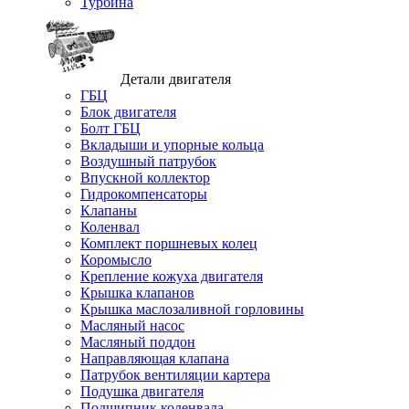
Турбина
Детали двигателя
ГБЦ
Блок двигателя
Болт ГБЦ
Вкладыши и упорные кольца
Воздушный патрубок
Впускной коллектор
Гидрокомпенсаторы
Клапаны
Коленвал
Комплект поршневых колец
Коромысло
Крепление кожуха двигателя
Крышка клапанов
Крышка маслозаливной горловины
Масляный насос
Масляный поддон
Направляющая клапана
Патрубок вентиляции картера
Подушка двигателя
Подшипник коленвала