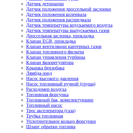
Датчик детонации
Датчик положения дроссельной заслонки
Датчик положения коленвала
Датчик положения распредвала
Датчик температуры впускаемого воздуха
Датчик температуры выпускаемых газов
Дроссельная заслонка, прокладка
Клапан EGR, прокладка
Клапан вентиляции картерных газов
Клапан топливного фильтра
Клапан управления турбины
Клапан фазорегулятора
Крышка бензобака
Лямбда-зонд
Насос высокого давления
Насос топливный ручной (груша)
Расходомер воздуха
Топливная форсунка
Топливный бак, комплектующие
Топливный насос
Трос акселератора (газа)
Трубка топливная
Уплотнительное кольцо форсунки
Шланг обратки топлива