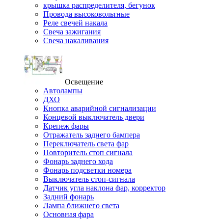
крышка распределителя, бегунок
Провода высоковольтные
Реле свечей накала
Свеча зажигания
Свеча накаливания
Освещение
Автолампы
ДХО
Кнопка аварийной сигнализации
Концевой выключатель двери
Крепеж фары
Отражатель заднего бампера
Переключатель света фар
Повторитель стоп сигнала
Фонарь заднего хода
Фонарь подсветки номера
Выключатель стоп-сигнала
Датчик угла наклона фар, корректор
Задний фонарь
Лампа ближнего света
Основная фара