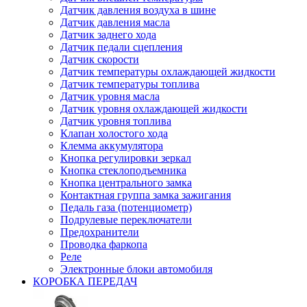
Датчик давления воздуха в шине
Датчик давления масла
Датчик заднего хода
Датчик педали сцепления
Датчик скорости
Датчик температуры охлаждающей жидкости
Датчик температуры топлива
Датчик уровня масла
Датчик уровня охлаждающей жидкости
Датчик уровня топлива
Клапан холостого хода
Клемма аккумулятора
Кнопка регулировки зеркал
Кнопка стеклоподъемника
Кнопка центрального замка
Контактная группа замка зажигания
Педаль газа (потенциометр)
Подрулевые переключатели
Предохранители
Проводка фаркопа
Реле
Электронные блоки автомобиля
КОРОБКА ПЕРЕДАЧ