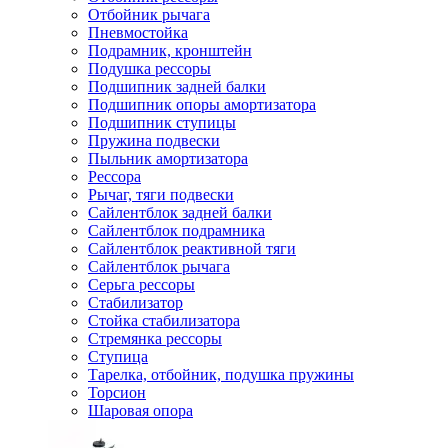
Отбойник рычага
Пневмостойка
Подрамник, кронштейн
Подушка рессоры
Подшипник задней балки
Подшипник опоры амортизатора
Подшипник ступицы
Пружина подвески
Пыльник амортизатора
Рессора
Рычаг, тяги подвески
Сайлентблок задней балки
Сайлентблок подрамника
Сайлентблок реактивной тяги
Сайлентблок рычага
Серьга рессоры
Стабилизатор
Стойка стабилизатора
Стремянка рессоры
Ступица
Тарелка, отбойник, подушка пружины
Торсион
Шаровая опора