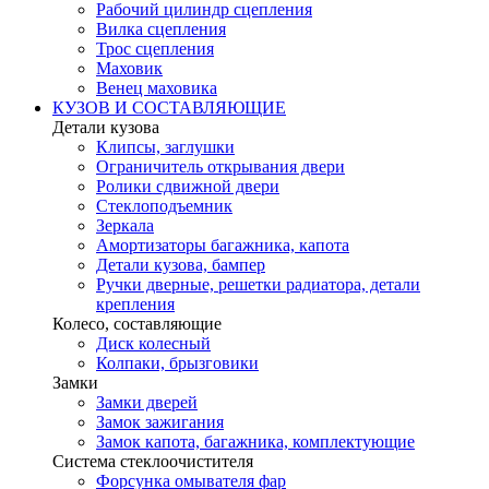
Рабочий цилиндр сцепления
Вилка сцепления
Трос сцепления
Маховик
Венец маховика
КУЗОВ И СОСТАВЛЯЮЩИЕ
Детали кузова
Клипсы, заглушки
Ограничитель открывания двери
Ролики сдвижной двери
Стеклоподъемник
Зеркала
Амортизаторы багажника, капота
Детали кузова, бампер
Ручки дверные, решетки радиатора, детали
крепления
Колесо, составляющие
Диск колесный
Колпаки, брызговики
Замки
Замки дверей
Замок зажигания
Замок капота, багажника, комплектующие
Система стеклоочистителя
Форсунка омывателя фар