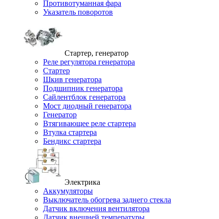
Противотуманная фара
Указатель поворотов
Стартер, генератор
Реле регулятора генератора
Стартер
Шкив генератора
Подшипник генератора
Сайлентблок генератора
Мост диодный генератора
Генератор
Втягивающее реле стартера
Втулка стартера
Бендикс стартера
Электрика
Аккумуляторы
Выключатель обогрева заднего стекла
Датчик включения вентилятора
Датчик внешней температуры