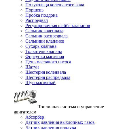
Полукольца коленчатого вала
Поршень
Пробка поддона
Распредвал
Регулировочная шайба клапанов
Сальник коленвала
Сальник распредвала
Сальники клапанов
Сухарь клапана
Толкатель клапана
Форсунка масляная
Цепь масляного насоса
Шатун
Шестерня коленвала
Шестерня распредвала
Щуп масляный
Топливная система и управление
двигателем
Абсорбер
Датчик давления выхлопных газов
Датчик давления наддува