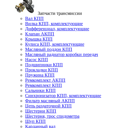
Запчасти трансмиссии
Вал КПП
Вилка КПП, комплектующие
Дифференциал, комплектующие
Клапан АКПП
Крышка КПП
Кулиса КПП, комплектующие
Масляный поддон КПП
Масляный радиатор коробки передач
Насос КПП
Подшипники КПП
Прокладки КПП
Пружина КПП
Ремкомплект АКПП
Ремкомплект КПП
Сальники КПП
Синхронизатор КПП, комплектующие
Фильтр масляный АКПП
Цепь раздаточной КПП
Шестерни КПП
Шестерня, трос спидометра
Щуп КПП
Карданный вал