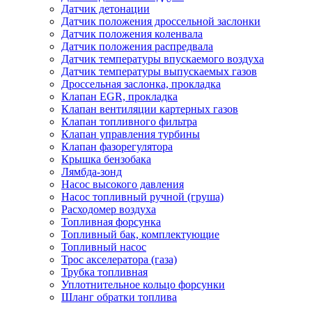
Датчик детонации
Датчик положения дроссельной заслонки
Датчик положения коленвала
Датчик положения распредвала
Датчик температуры впускаемого воздуха
Датчик температуры выпускаемых газов
Дроссельная заслонка, прокладка
Клапан EGR, прокладка
Клапан вентиляции картерных газов
Клапан топливного фильтра
Клапан управления турбины
Клапан фазорегулятора
Крышка бензобака
Лямбда-зонд
Насос высокого давления
Насос топливный ручной (груша)
Расходомер воздуха
Топливная форсунка
Топливный бак, комплектующие
Топливный насос
Трос акселератора (газа)
Трубка топливная
Уплотнительное кольцо форсунки
Шланг обратки топлива