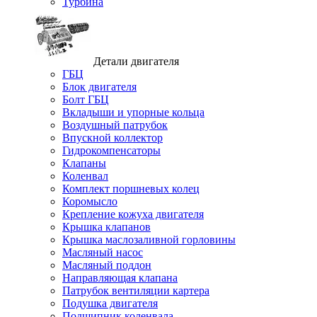
Турбина
Детали двигателя
ГБЦ
Блок двигателя
Болт ГБЦ
Вкладыши и упорные кольца
Воздушный патрубок
Впускной коллектор
Гидрокомпенсаторы
Клапаны
Коленвал
Комплект поршневых колец
Коромысло
Крепление кожуха двигателя
Крышка клапанов
Крышка маслозаливной горловины
Масляный насос
Масляный поддон
Направляющая клапана
Патрубок вентиляции картера
Подушка двигателя
Подшипник коленвала