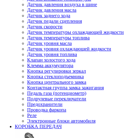
Датчик давления воздуха в шине
Датчик давления масла
Датчик заднего хода
Датчик педали сцепления
Датчик скорости
Датчик температуры охлаждающей жидкости
Датчик температуры топлива
Датчик уровня масла
Датчик уровня охлаждающей жидкости
Датчик уровня топлива
Клапан холостого хода
Клемма аккумулятора
Кнопка регулировки зеркал
Кнопка стеклоподъемника
Кнопка центрального замка
Контактная группа замка зажигания
Педаль газа (потенциометр)
Подрулевые переключатели
Предохранители
Проводка фаркопа
Реле
Электронные блоки автомобиля
КОРОБКА ПЕРЕДАЧ