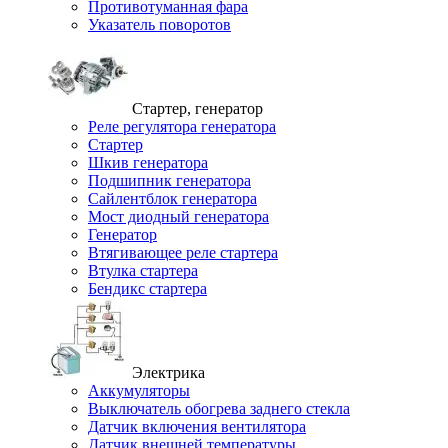
Противотуманная фара
Указатель поворотов
Стартер, генератор
Реле регулятора генератора
Стартер
Шкив генератора
Подшипник генератора
Сайлентблок генератора
Мост диодный генератора
Генератор
Втягивающее реле стартера
Втулка стартера
Бендикс стартера
Электрика
Аккумуляторы
Выключатель обогрева заднего стекла
Датчик включения вентилятора
Датчик внешней температуры