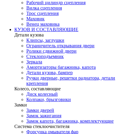
Рабочий цилиндр сцепления
Вилка сцепления
Трос сцепления
Маховик
Венец маховика
КУЗОВ И СОСТАВЛЯЮЩИЕ
Детали кузова
Клипсы, заглушки
Ограничитель открывания двери
Ролики сдвижной двери
Стеклоподъемник
Зеркала
Амортизаторы багажника, капота
Детали кузова, бампер
Ручки дверные, решетки радиатора, детали
крепления
Колесо, составляющие
Диск колесный
Колпаки, брызговики
Замки
Замки дверей
Замок зажигания
Замок капота, багажника, комплектующие
Система стеклоочистителя
Форсунка омывателя фар