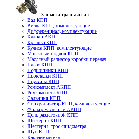
Запчасти трансмиссии
Вал КПП
Вилка КПП, комплектующие
Дифференциал, комплектующие
Клапан АКПП
Крышка КПП
Кулиса КПП, комплектующие
Масляный поддон КПП
Масляный радиатор коробки передач
Насос КПП
Подшипники КПП
Прокладки КПП
Пружина КПП
Ремкомплект АКПП
Ремкомплект КПП
Сальники КПП
Синхронизатор КПП, комплектующие
Фильтр масляный АКПП
Цепь раздаточной КПП
Шестерни КПП
Шестерня, трос спидометра
Щуп КПП
Карданный вал