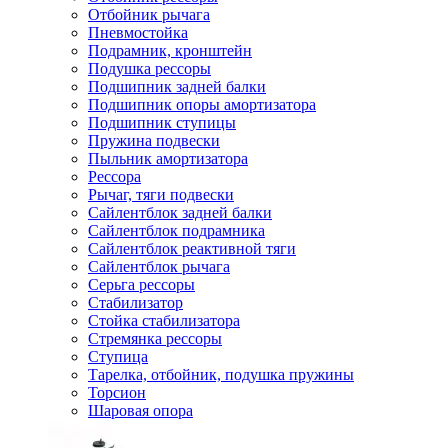
Отбойник рычага
Пневмостойка
Подрамник, кронштейн
Подушка рессоры
Подшипник задней балки
Подшипник опоры амортизатора
Подшипник ступицы
Пружина подвески
Пыльник амортизатора
Рессора
Рычаг, тяги подвески
Сайлентблок задней балки
Сайлентблок подрамника
Сайлентблок реактивной тяги
Сайлентблок рычага
Серьга рессоры
Стабилизатор
Стойка стабилизатора
Стремянка рессоры
Ступица
Тарелка, отбойник, подушка пружины
Торсион
Шаровая опора