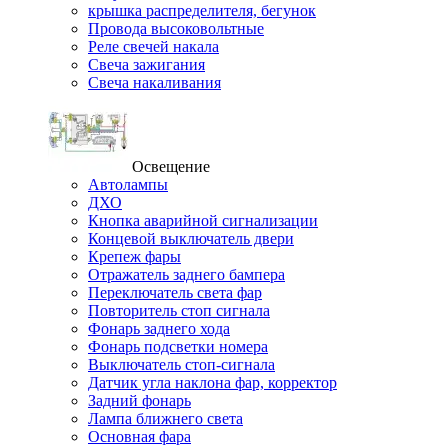
крышка распределителя, бегунок
Провода высоковольтные
Реле свечей накала
Свеча зажигания
Свеча накаливания
Освещение
Автолампы
ДХО
Кнопка аварийной сигнализации
Концевой выключатель двери
Крепеж фары
Отражатель заднего бампера
Переключатель света фар
Повторитель стоп сигнала
Фонарь заднего хода
Фонарь подсветки номера
Выключатель стоп-сигнала
Датчик угла наклона фар, корректор
Задний фонарь
Лампа ближнего света
Основная фара