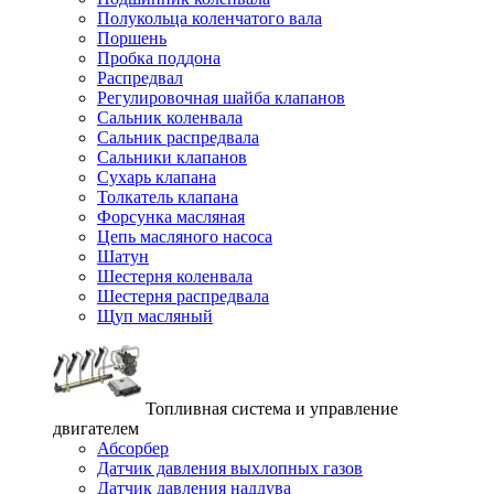
Полукольца коленчатого вала
Поршень
Пробка поддона
Распредвал
Регулировочная шайба клапанов
Сальник коленвала
Сальник распредвала
Сальники клапанов
Сухарь клапана
Толкатель клапана
Форсунка масляная
Цепь масляного насоса
Шатун
Шестерня коленвала
Шестерня распредвала
Щуп масляный
Топливная система и управление
двигателем
Абсорбер
Датчик давления выхлопных газов
Датчик давления наддува