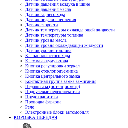
Датчик давления воздуха в шине
Датчик давления масла
Датчик заднего хода
Датчик педали сцепления
Датчик скорости
Датчик температуры охлаждающей жидкости
Датчик температуры топлива
Датчик уровня масла
Датчик уровня охлаждающей жидкости
Датчик уровня топлива
Клапан холостого хода
Клемма аккумулятора
Кнопка регулировки зеркал
Кнопка стеклоподъемника
Кнопка центрального замка
Контактная группа замка зажигания
Педаль газа (потенциометр)
Подрулевые переключатели
Предохранители
Проводка фаркопа
Реле
Электронные блоки автомобиля
КОРОБКА ПЕРЕДАЧ