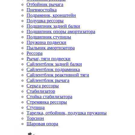
Отбойник рычага
Пневмостойка
Подрамник, кронштейн
Подушка рессоры
Подшипник задней балки
Подшипник опоры амортизатора
Подшипник ступицы
Пружина подвески
Пыльник амортизатора
Рессора
Рычаг, тяги подвески
Сайлентблок задней балки
Сайлентблок подрамника
Сайлентблок реактивной тяги
Сайлентблок рычага
Серьга рессоры
Стабилизатор
Стойка стабилизатора
Стремянка рессоры
Ступица
Тарелка, отбойник, подушка пружины
Торсион
Шаровая опора