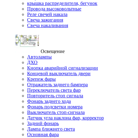
крышка распределителя, бегунок
Провода высоковольтные
Реле свечей накала
Свеча зажигания
Свеча накаливания
Освещение
Автолампы
ДХО
Кнопка аварийной сигнализации
Концевой выключатель двери
Крепеж фары
Отражатель заднего бампера
Переключатель света фар
Повторитель стоп сигнала
Фонарь заднего хода
Фонарь подсветки номера
Выключатель стоп-сигнала
Датчик угла наклона фар, корректор
Задний фонарь
Лампа ближнего света
Основная фара