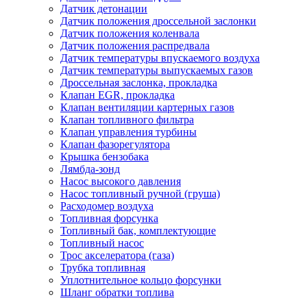
Датчик детонации
Датчик положения дроссельной заслонки
Датчик положения коленвала
Датчик положения распредвала
Датчик температуры впускаемого воздуха
Датчик температуры выпускаемых газов
Дроссельная заслонка, прокладка
Клапан EGR, прокладка
Клапан вентиляции картерных газов
Клапан топливного фильтра
Клапан управления турбины
Клапан фазорегулятора
Крышка бензобака
Лямбда-зонд
Насос высокого давления
Насос топливный ручной (груша)
Расходомер воздуха
Топливная форсунка
Топливный бак, комплектующие
Топливный насос
Трос акселератора (газа)
Трубка топливная
Уплотнительное кольцо форсунки
Шланг обратки топлива