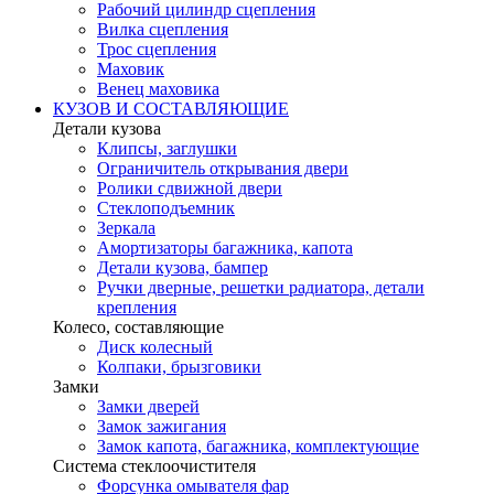
Рабочий цилиндр сцепления
Вилка сцепления
Трос сцепления
Маховик
Венец маховика
КУЗОВ И СОСТАВЛЯЮЩИЕ
Детали кузова
Клипсы, заглушки
Ограничитель открывания двери
Ролики сдвижной двери
Стеклоподъемник
Зеркала
Амортизаторы багажника, капота
Детали кузова, бампер
Ручки дверные, решетки радиатора, детали
крепления
Колесо, составляющие
Диск колесный
Колпаки, брызговики
Замки
Замки дверей
Замок зажигания
Замок капота, багажника, комплектующие
Система стеклоочистителя
Форсунка омывателя фар