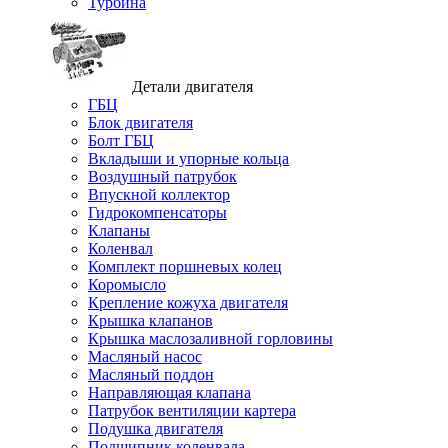
Турбина
Детали двигателя
ГБЦ
Блок двигателя
Болт ГБЦ
Вкладыши и упорные кольца
Воздушный патрубок
Впускной коллектор
Гидрокомпенсаторы
Клапаны
Коленвал
Комплект поршневых колец
Коромысло
Крепление кожуха двигателя
Крышка клапанов
Крышка маслозаливной горловины
Масляный насос
Масляный поддон
Направляющая клапана
Патрубок вентиляции картера
Подушка двигателя
Подшипник коленвала