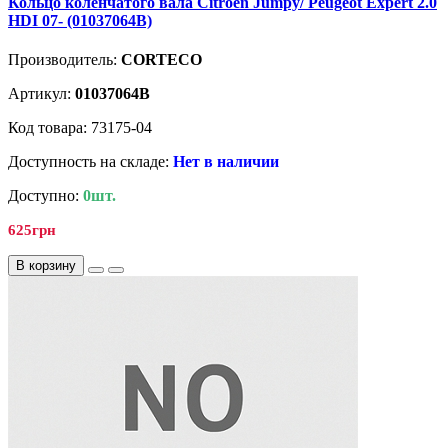
Кольцо коленчатого вала Citroen Jumpy/ Peugeot Expert 2.0
HDI 07- (01037064B)
Производитель:
CORTECO
Артикул:
01037064B
Код товара: 73175-04
Доступность на складе:
Нет в наличии
Доступно:
0шт.
625грн
В корзину