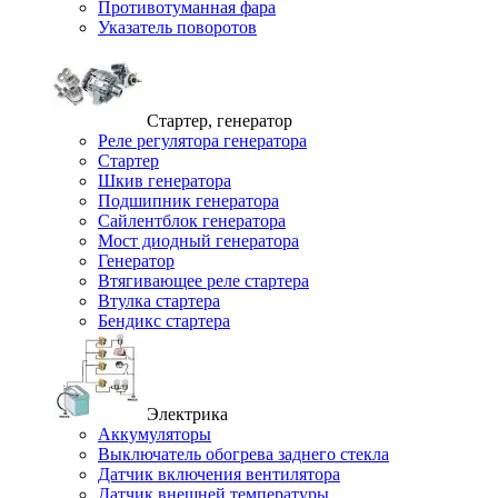
Противотуманная фара
Указатель поворотов
Стартер, генератор
Реле регулятора генератора
Стартер
Шкив генератора
Подшипник генератора
Сайлентблок генератора
Мост диодный генератора
Генератор
Втягивающее реле стартера
Втулка стартера
Бендикс стартера
Электрика
Аккумуляторы
Выключатель обогрева заднего стекла
Датчик включения вентилятора
Датчик внешней температуры