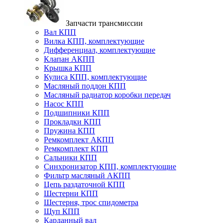
Запчасти трансмиссии
Вал КПП
Вилка КПП, комплектующие
Дифференциал, комплектующие
Клапан АКПП
Крышка КПП
Кулиса КПП, комплектующие
Масляный поддон КПП
Масляный радиатор коробки передач
Насос КПП
Подшипники КПП
Прокладки КПП
Пружина КПП
Ремкомплект АКПП
Ремкомплект КПП
Сальники КПП
Синхронизатор КПП, комплектующие
Фильтр масляный АКПП
Цепь раздаточной КПП
Шестерни КПП
Шестерня, трос спидометра
Щуп КПП
Карданный вал