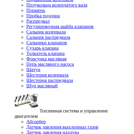
Полукольца коленчатого вала
Поршень
Пробка поддона
Распредвал
Регулировочная шайба клапанов
Сальник коленвала
Сальник распредвала
Сальники клапанов
Сухарь клапана
Толкатель клапана
Форсунка масляная
Цепь масляного насоса
Шатун
Шестерня коленвала
Шестерня распредвала
Щуп масляный
Топливная система и управление
двигателем
Абсорбер
Датчик давления выхлопных газов
Датчик давления наддува