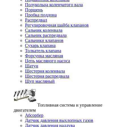
Полукольца коленчатого вала
Поршень
Пробка поддона
Распредвал
Регулировочная шайба клапанов
Сальник коленвала
Сальник распредвала
Сальники клапанов
Сухарь клапана
Толкатель клапана
Форсунка масляная
Цепь масляного насоса
Шатун
Шестерня коленвала
Шестерня распредвала
Щуп масляный
Топливная система и управление
двигателем
Абсорбер
Датчик давления выхлопных газов
Датчик давления наддува