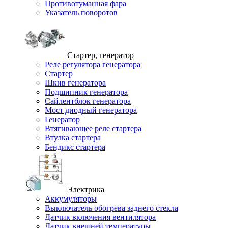
Противотуманная фара
Указатель поворотов
Стартер, генератор
Реле регулятора генератора
Стартер
Шкив генератора
Подшипник генератора
Сайлентблок генератора
Мост диодный генератора
Генератор
Втягивающее реле стартера
Втулка стартера
Бендикс стартера
Электрика
Аккумуляторы
Выключатель обогрева заднего стекла
Датчик включения вентилятора
Датчик внешней температуры