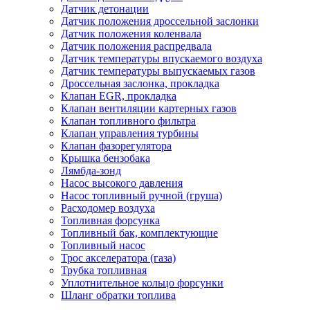
Датчик детонации
Датчик положения дроссельной заслонки
Датчик положения коленвала
Датчик положения распредвала
Датчик температуры впускаемого воздуха
Датчик температуры выпускаемых газов
Дроссельная заслонка, прокладка
Клапан EGR, прокладка
Клапан вентиляции картерных газов
Клапан топливного фильтра
Клапан управления турбины
Клапан фазорегулятора
Крышка бензобака
Лямбда-зонд
Насос высокого давления
Насос топливный ручной (груша)
Расходомер воздуха
Топливная форсунка
Топливный бак, комплектующие
Топливный насос
Трос акселератора (газа)
Трубка топливная
Уплотнительное кольцо форсунки
Шланг обратки топлива