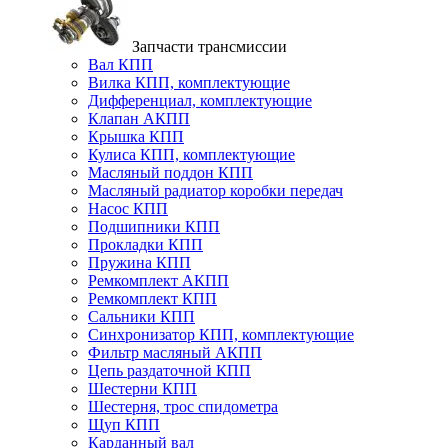
Запчасти трансмиссии
Вал КПП
Вилка КПП, комплектующие
Дифференциал, комплектующие
Клапан АКПП
Крышка КПП
Кулиса КПП, комплектующие
Масляный поддон КПП
Масляный радиатор коробки передач
Насос КПП
Подшипники КПП
Прокладки КПП
Пружина КПП
Ремкомплект АКПП
Ремкомплект КПП
Сальники КПП
Синхронизатор КПП, комплектующие
Фильтр масляный АКПП
Цепь раздаточной КПП
Шестерни КПП
Шестерня, трос спидометра
Щуп КПП
Карданный вал