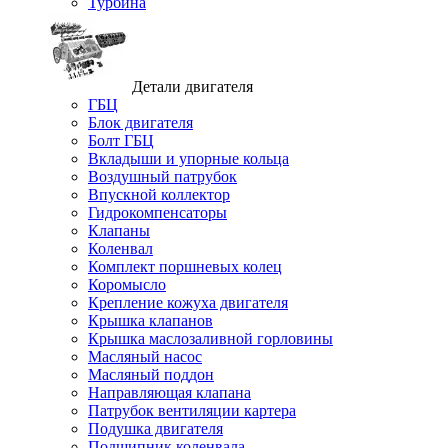
Турбина
Детали двигателя
ГБЦ
Блок двигателя
Болт ГБЦ
Вкладыши и упорные кольца
Воздушный патрубок
Впускной коллектор
Гидрокомпенсаторы
Клапаны
Коленвал
Комплект поршневых колец
Коромысло
Крепление кожуха двигателя
Крышка клапанов
Крышка маслозаливной горловины
Масляный насос
Масляный поддон
Направляющая клапана
Патрубок вентиляции картера
Подушка двигателя
Подшипник коленвала