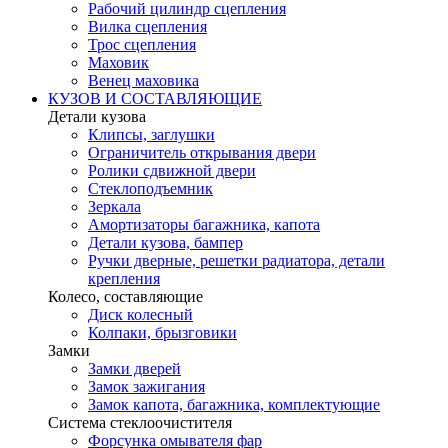
Рабочий цилиндр сцепления
Вилка сцепления
Трос сцепления
Маховик
Венец маховика
КУЗОВ И СОСТАВЛЯЮЩИЕ
Детали кузова
Клипсы, заглушки
Ограничитель открывания двери
Ролики сдвижной двери
Стеклоподъемник
Зеркала
Амортизаторы багажника, капота
Детали кузова, бампер
Ручки дверные, решетки радиатора, детали
крепления
Колесо, составляющие
Диск колесный
Колпаки, брызговики
Замки
Замки дверей
Замок зажигания
Замок капота, багажника, комплектующие
Система стеклоочистителя
Форсунка омывателя фар