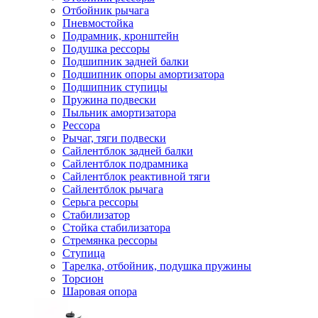
Отбойник рычага
Пневмостойка
Подрамник, кронштейн
Подушка рессоры
Подшипник задней балки
Подшипник опоры амортизатора
Подшипник ступицы
Пружина подвески
Пыльник амортизатора
Рессора
Рычаг, тяги подвески
Сайлентблок задней балки
Сайлентблок подрамника
Сайлентблок реактивной тяги
Сайлентблок рычага
Серьга рессоры
Стабилизатор
Стойка стабилизатора
Стремянка рессоры
Ступица
Тарелка, отбойник, подушка пружины
Торсион
Шаровая опора