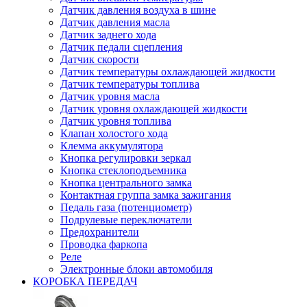
Датчик давления воздуха в шине
Датчик давления масла
Датчик заднего хода
Датчик педали сцепления
Датчик скорости
Датчик температуры охлаждающей жидкости
Датчик температуры топлива
Датчик уровня масла
Датчик уровня охлаждающей жидкости
Датчик уровня топлива
Клапан холостого хода
Клемма аккумулятора
Кнопка регулировки зеркал
Кнопка стеклоподъемника
Кнопка центрального замка
Контактная группа замка зажигания
Педаль газа (потенциометр)
Подрулевые переключатели
Предохранители
Проводка фаркопа
Реле
Электронные блоки автомобиля
КОРОБКА ПЕРЕДАЧ