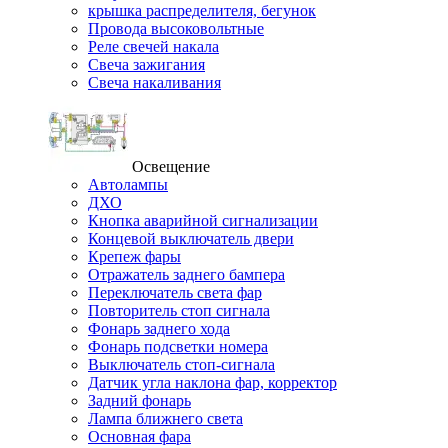
крышка распределителя, бегунок
Провода высоковольтные
Реле свечей накала
Свеча зажигания
Свеча накаливания
Освещение
Автолампы
ДХО
Кнопка аварийной сигнализации
Концевой выключатель двери
Крепеж фары
Отражатель заднего бампера
Переключатель света фар
Повторитель стоп сигнала
Фонарь заднего хода
Фонарь подсветки номера
Выключатель стоп-сигнала
Датчик угла наклона фар, корректор
Задний фонарь
Лампа ближнего света
Основная фара