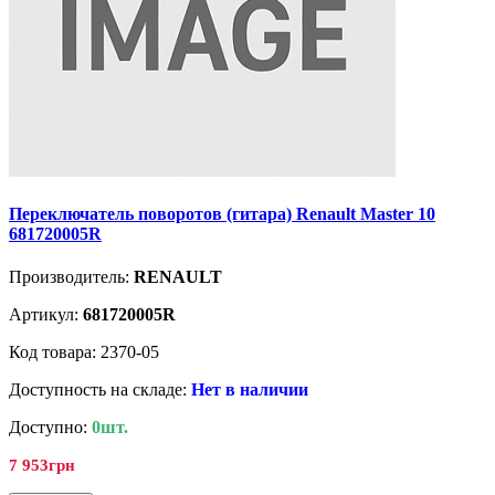
Переключатель поворотов (гитара) Renault Master 10
681720005R
Производитель:
RENAULT
Артикул:
681720005R
Код товара: 2370-05
Доступность на складе:
Нет в наличии
Доступно:
0шт.
7 953грн