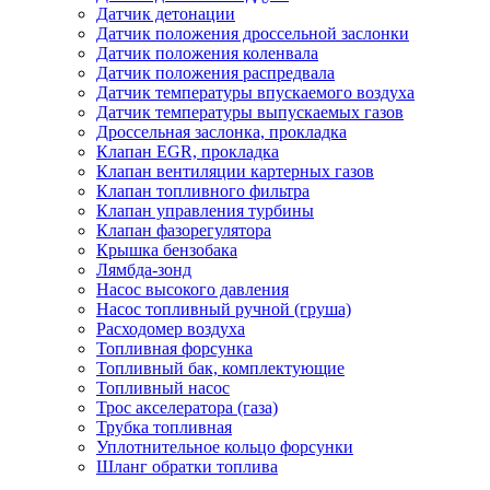
Датчик детонации
Датчик положения дроссельной заслонки
Датчик положения коленвала
Датчик положения распредвала
Датчик температуры впускаемого воздуха
Датчик температуры выпускаемых газов
Дроссельная заслонка, прокладка
Клапан EGR, прокладка
Клапан вентиляции картерных газов
Клапан топливного фильтра
Клапан управления турбины
Клапан фазорегулятора
Крышка бензобака
Лямбда-зонд
Насос высокого давления
Насос топливный ручной (груша)
Расходомер воздуха
Топливная форсунка
Топливный бак, комплектующие
Топливный насос
Трос акселератора (газа)
Трубка топливная
Уплотнительное кольцо форсунки
Шланг обратки топлива