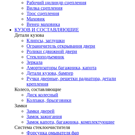
Рабочий цилиндр сцепления
Вилка сцепления
Трос сцепления
Маховик
Венец маховика
КУЗОВ И СОСТАВЛЯЮЩИЕ
Детали кузова
Клипсы, заглушки
Ограничитель открывания двери
Ролики сдвижной двери
Стеклоподъемник
Зеркала
Амортизаторы багажника, капота
Детали кузова, бампер
Ручки дверные, решетки радиатора, детали
крепления
Колесо, составляющие
Диск колесный
Колпаки, брызговики
Замки
Замки дверей
Замок зажигания
Замок капота, багажника, комплектующие
Система стеклоочистителя
Форсунка омывателя фар