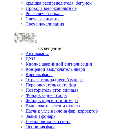
крышка распределителя, бегунок
Провода высоковольтные
Реле свечей накала
Свеча зажигания
Свеча накаливания
Освещение
Автолампы
ДХО
Кнопка аварийной сигнализации
Концевой выключатель двери
Крепеж фары
Отражатель заднего бампера
Переключатель света фар
Повторитель стоп сигнала
Фонарь заднего хода
Фонарь подсветки номера
Выключатель стоп-сигнала
Датчик угла наклона фар, корректор
Задний фонарь
Лампа ближнего света
Основная фара