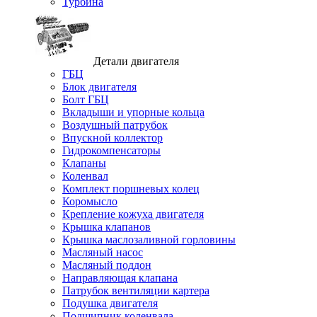
Турбина
Детали двигателя
ГБЦ
Блок двигателя
Болт ГБЦ
Вкладыши и упорные кольца
Воздушный патрубок
Впускной коллектор
Гидрокомпенсаторы
Клапаны
Коленвал
Комплект поршневых колец
Коромысло
Крепление кожуха двигателя
Крышка клапанов
Крышка маслозаливной горловины
Масляный насос
Масляный поддон
Направляющая клапана
Патрубок вентиляции картера
Подушка двигателя
Подшипник коленвала