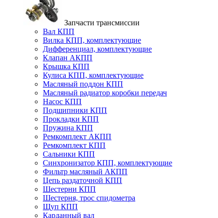
Запчасти трансмиссии
Вал КПП
Вилка КПП, комплектующие
Дифференциал, комплектующие
Клапан АКПП
Крышка КПП
Кулиса КПП, комплектующие
Масляный поддон КПП
Масляный радиатор коробки передач
Насос КПП
Подшипники КПП
Прокладки КПП
Пружина КПП
Ремкомплект АКПП
Ремкомплект КПП
Сальники КПП
Синхронизатор КПП, комплектующие
Фильтр масляный АКПП
Цепь раздаточной КПП
Шестерни КПП
Шестерня, трос спидометра
Щуп КПП
Карданный вал