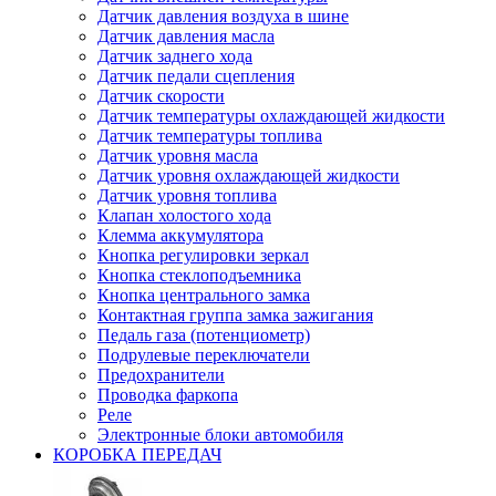
Датчик давления воздуха в шине
Датчик давления масла
Датчик заднего хода
Датчик педали сцепления
Датчик скорости
Датчик температуры охлаждающей жидкости
Датчик температуры топлива
Датчик уровня масла
Датчик уровня охлаждающей жидкости
Датчик уровня топлива
Клапан холостого хода
Клемма аккумулятора
Кнопка регулировки зеркал
Кнопка стеклоподъемника
Кнопка центрального замка
Контактная группа замка зажигания
Педаль газа (потенциометр)
Подрулевые переключатели
Предохранители
Проводка фаркопа
Реле
Электронные блоки автомобиля
КОРОБКА ПЕРЕДАЧ