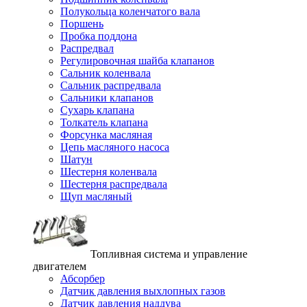
Полукольца коленчатого вала
Поршень
Пробка поддона
Распредвал
Регулировочная шайба клапанов
Сальник коленвала
Сальник распредвала
Сальники клапанов
Сухарь клапана
Толкатель клапана
Форсунка масляная
Цепь масляного насоса
Шатун
Шестерня коленвала
Шестерня распредвала
Щуп масляный
Топливная система и управление
двигателем
Абсорбер
Датчик давления выхлопных газов
Датчик давления наддува