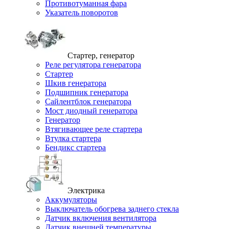
Противотуманная фара
Указатель поворотов
Стартер, генератор
Реле регулятора генератора
Стартер
Шкив генератора
Подшипник генератора
Сайлентблок генератора
Мост диодный генератора
Генератор
Втягивающее реле стартера
Втулка стартера
Бендикс стартера
Электрика
Аккумуляторы
Выключатель обогрева заднего стекла
Датчик включения вентилятора
Датчик внешней температуры