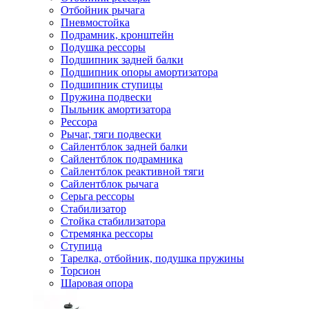
Отбойник рычага
Пневмостойка
Подрамник, кронштейн
Подушка рессоры
Подшипник задней балки
Подшипник опоры амортизатора
Подшипник ступицы
Пружина подвески
Пыльник амортизатора
Рессора
Рычаг, тяги подвески
Сайлентблок задней балки
Сайлентблок подрамника
Сайлентблок реактивной тяги
Сайлентблок рычага
Серьга рессоры
Стабилизатор
Стойка стабилизатора
Стремянка рессоры
Ступица
Тарелка, отбойник, подушка пружины
Торсион
Шаровая опора