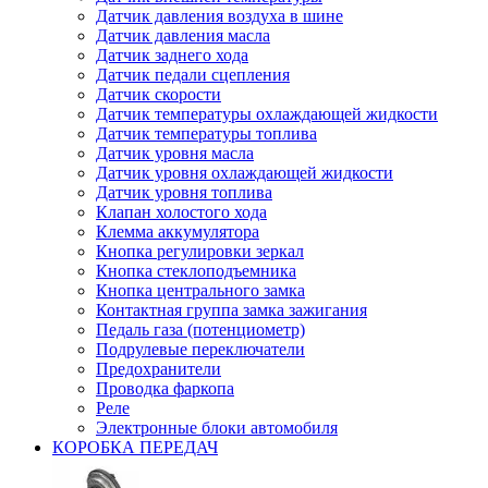
Датчик давления воздуха в шине
Датчик давления масла
Датчик заднего хода
Датчик педали сцепления
Датчик скорости
Датчик температуры охлаждающей жидкости
Датчик температуры топлива
Датчик уровня масла
Датчик уровня охлаждающей жидкости
Датчик уровня топлива
Клапан холостого хода
Клемма аккумулятора
Кнопка регулировки зеркал
Кнопка стеклоподъемника
Кнопка центрального замка
Контактная группа замка зажигания
Педаль газа (потенциометр)
Подрулевые переключатели
Предохранители
Проводка фаркопа
Реле
Электронные блоки автомобиля
КОРОБКА ПЕРЕДАЧ