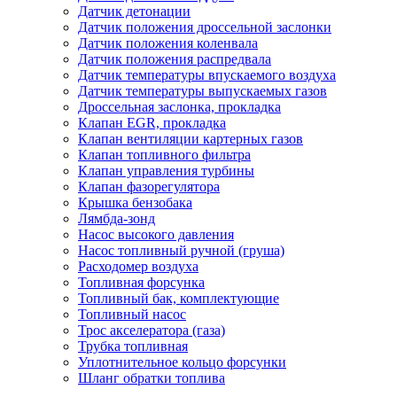
Датчик детонации
Датчик положения дроссельной заслонки
Датчик положения коленвала
Датчик положения распредвала
Датчик температуры впускаемого воздуха
Датчик температуры выпускаемых газов
Дроссельная заслонка, прокладка
Клапан EGR, прокладка
Клапан вентиляции картерных газов
Клапан топливного фильтра
Клапан управления турбины
Клапан фазорегулятора
Крышка бензобака
Лямбда-зонд
Насос высокого давления
Насос топливный ручной (груша)
Расходомер воздуха
Топливная форсунка
Топливный бак, комплектующие
Топливный насос
Трос акселератора (газа)
Трубка топливная
Уплотнительное кольцо форсунки
Шланг обратки топлива