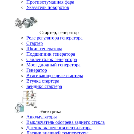
Противотуманная фара
Указатель поворотов
Стартер, генератор
Реле регулятора генератора
Стартер
Шкив генератора
Подшипник генератора
Сайлентблок генератора
Мост диодный генератора
Генератор
Втягивающее реле стартера
Втулка стартера
Бендикс стартера
Электрика
Аккумуляторы
Выключатель обогрева заднего стекла
Датчик включения вентилятора
Датчик внешней температуры