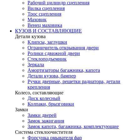
Рабочий цилиндр сцепления
Вилка сцепления
Трос сцепления
Маховик
Венец маховика
КУЗОВ И СОСТАВЛЯЮЩИЕ
Детали кузова
Клипсы, заглушки
Ограничитель открывания двери
Ролики сдвижной двери
Стеклоподъемник
Зеркала
Амортизаторы багажника, капота
Детали кузова, бампер
Ручки дверные, решетки радиатора, детали
крепления
Колесо, составляющие
Диск колесный
Колпаки, брызговики
Замки
Замки дверей
Замок зажигания
Замок капота, багажника, комплектующие
Система стеклоочистителя
Форсунка омывателя фар