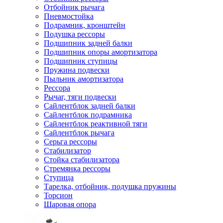
Отбойник рычага
Пневмостойка
Подрамник, кронштейн
Подушка рессоры
Подшипник задней балки
Подшипник опоры амортизатора
Подшипник ступицы
Пружина подвески
Пыльник амортизатора
Рессора
Рычаг, тяги подвески
Сайлентблок задней балки
Сайлентблок подрамника
Сайлентблок реактивной тяги
Сайлентблок рычага
Серьга рессоры
Стабилизатор
Стойка стабилизатора
Стремянка рессоры
Ступица
Тарелка, отбойник, подушка пружины
Торсион
Шаровая опора