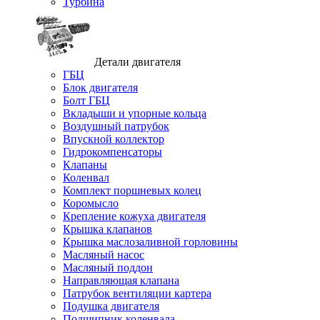
Турбина
Детали двигателя
ГБЦ
Блок двигателя
Болт ГБЦ
Вкладыши и упорные кольца
Воздушный патрубок
Впускной коллектор
Гидрокомпенсаторы
Клапаны
Коленвал
Комплект поршневых колец
Коромысло
Крепление кожуха двигателя
Крышка клапанов
Крышка маслозаливной горловины
Масляный насос
Масляный поддон
Направляющая клапана
Патрубок вентиляции картера
Подушка двигателя
Подшипник коленвала