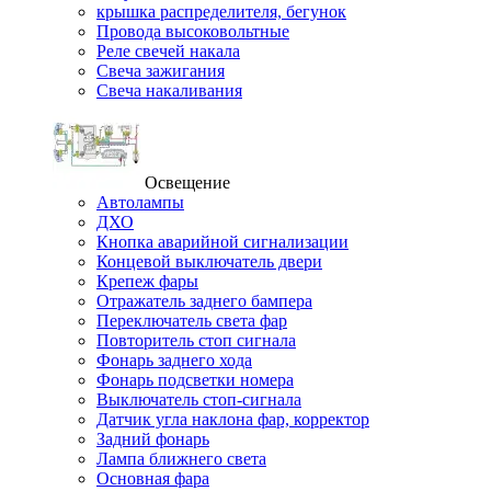
крышка распределителя, бегунок
Провода высоковольтные
Реле свечей накала
Свеча зажигания
Свеча накаливания
Освещение
Автолампы
ДХО
Кнопка аварийной сигнализации
Концевой выключатель двери
Крепеж фары
Отражатель заднего бампера
Переключатель света фар
Повторитель стоп сигнала
Фонарь заднего хода
Фонарь подсветки номера
Выключатель стоп-сигнала
Датчик угла наклона фар, корректор
Задний фонарь
Лампа ближнего света
Основная фара