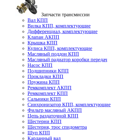
Запчасти трансмиссии
Вал КПП
Вилка КПП, комплектующие
Дифференциал, комплектующие
Клапан АКПП
Крышка КПП
Кулиса КПП, комплектующие
Масляный поддон КПП
Масляный радиатор коробки передач
Насос КПП
Подшипники КПП
Прокладки КПП
Пружина КПП
Ремкомплект АКПП
Ремкомплект КПП
Сальники КПП
Синхронизатор КПП, комплектующие
Фильтр масляный АКПП
Цепь раздаточной КПП
Шестерни КПП
Шестерня, трос спидометра
Щуп КПП
Карданный вал