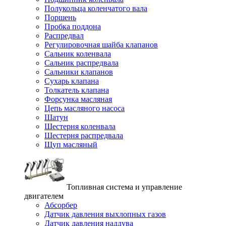
Полукольца коленчатого вала
Поршень
Пробка поддона
Распредвал
Регулировочная шайба клапанов
Сальник коленвала
Сальник распредвала
Сальники клапанов
Сухарь клапана
Толкатель клапана
Форсунка масляная
Цепь масляного насоса
Шатун
Шестерня коленвала
Шестерня распредвала
Щуп масляный
Топливная система и управление
двигателем
Абсорбер
Датчик давления выхлопных газов
Датчик давления наддува