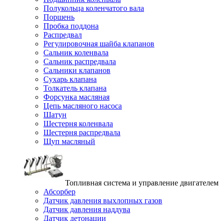
Полукольца коленчатого вала
Поршень
Пробка поддона
Распредвал
Регулировочная шайба клапанов
Сальник коленвала
Сальник распредвала
Сальники клапанов
Сухарь клапана
Толкатель клапана
Форсунка масляная
Цепь масляного насоса
Шатун
Шестерня коленвала
Шестерня распредвала
Щуп масляный
Топливная система и управление двигателем
Абсорбер
Датчик давления выхлопных газов
Датчик давления наддува
Датчик детонации