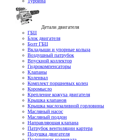
Турбина
Детали двигателя
ГБЦ
Блок двигателя
Болт ГБЦ
Вкладыши и упорные кольца
Воздушный патрубок
Впускной коллектор
Гидрокомпенсаторы
Клапаны
Коленвал
Комплект поршневых колец
Коромысло
Крепление кожуха двигателя
Крышка клапанов
Крышка маслозаливной горловины
Масляный насос
Масляный поддон
Направляющая клапана
Патрубок вентиляции картера
Подушка двигателя
Подшипник коленвала