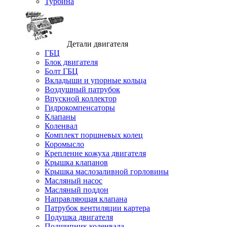
Турбина
Детали двигателя
ГБЦ
Блок двигателя
Болт ГБЦ
Вкладыши и упорные кольца
Воздушный патрубок
Впускной коллектор
Гидрокомпенсаторы
Клапаны
Коленвал
Комплект поршневых колец
Коромысло
Крепление кожуха двигателя
Крышка клапанов
Крышка маслозаливной горловины
Масляный насос
Масляный поддон
Направляющая клапана
Патрубок вентиляции картера
Подушка двигателя
Подшипник коленвала