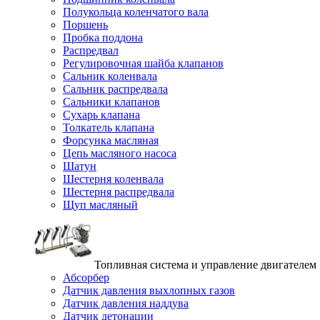
Полукольца коленчатого вала
Поршень
Пробка поддона
Распредвал
Регулировочная шайба клапанов
Сальник коленвала
Сальник распредвала
Сальники клапанов
Сухарь клапана
Толкатель клапана
Форсунка масляная
Цепь масляного насоса
Шатун
Шестерня коленвала
Шестерня распредвала
Щуп масляный
Топливная система и управление двигателем
Абсорбер
Датчик давления выхлопных газов
Датчик давления наддува
Датчик детонации