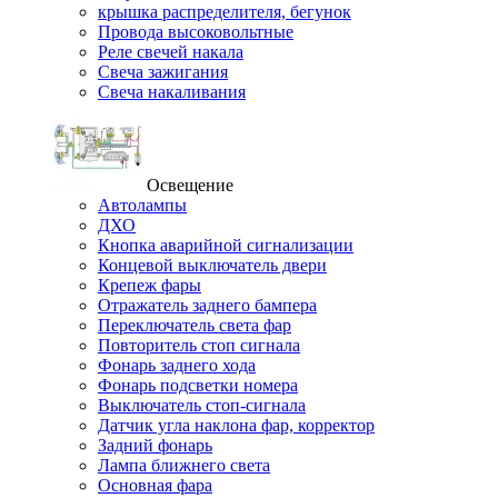
крышка распределителя, бегунок
Провода высоковольтные
Реле свечей накала
Свеча зажигания
Свеча накаливания
Освещение
Автолампы
ДХО
Кнопка аварийной сигнализации
Концевой выключатель двери
Крепеж фары
Отражатель заднего бампера
Переключатель света фар
Повторитель стоп сигнала
Фонарь заднего хода
Фонарь подсветки номера
Выключатель стоп-сигнала
Датчик угла наклона фар, корректор
Задний фонарь
Лампа ближнего света
Основная фара