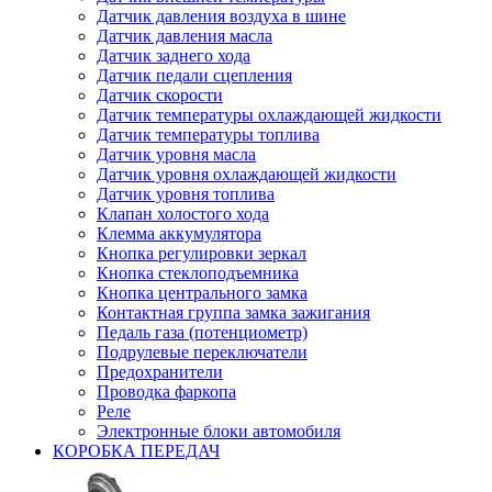
Датчик давления воздуха в шине
Датчик давления масла
Датчик заднего хода
Датчик педали сцепления
Датчик скорости
Датчик температуры охлаждающей жидкости
Датчик температуры топлива
Датчик уровня масла
Датчик уровня охлаждающей жидкости
Датчик уровня топлива
Клапан холостого хода
Клемма аккумулятора
Кнопка регулировки зеркал
Кнопка стеклоподъемника
Кнопка центрального замка
Контактная группа замка зажигания
Педаль газа (потенциометр)
Подрулевые переключатели
Предохранители
Проводка фаркопа
Реле
Электронные блоки автомобиля
КОРОБКА ПЕРЕДАЧ