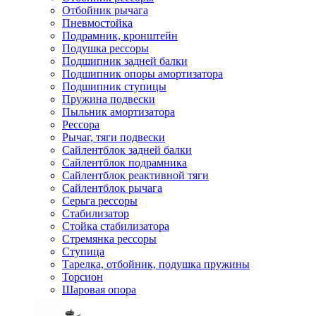
Отбойник рычага
Пневмостойка
Подрамник, кронштейн
Подушка рессоры
Подшипник задней балки
Подшипник опоры амортизатора
Подшипник ступицы
Пружина подвески
Пыльник амортизатора
Рессора
Рычаг, тяги подвески
Сайлентблок задней балки
Сайлентблок подрамника
Сайлентблок реактивной тяги
Сайлентблок рычага
Серьга рессоры
Стабилизатор
Стойка стабилизатора
Стремянка рессоры
Ступица
Тарелка, отбойник, подушка пружины
Торсион
Шаровая опора