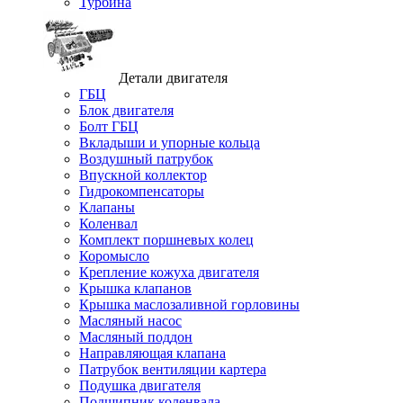
Турбина
Детали двигателя
ГБЦ
Блок двигателя
Болт ГБЦ
Вкладыши и упорные кольца
Воздушный патрубок
Впускной коллектор
Гидрокомпенсаторы
Клапаны
Коленвал
Комплект поршневых колец
Коромысло
Крепление кожуха двигателя
Крышка клапанов
Крышка маслозаливной горловины
Масляный насос
Масляный поддон
Направляющая клапана
Патрубок вентиляции картера
Подушка двигателя
Подшипник коленвала