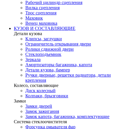
Рабочий цилиндр сцепления
Вилка сцепления
Трос сцепления
Маховик
Венец маховика
КУЗОВ И СОСТАВЛЯЮЩИЕ
Детали кузова
Клипсы, заглушки
Ограничитель открывания двери
Ролики сдвижной двери
Стеклоподъемник
Зеркала
Амортизаторы багажника, капота
Детали кузова, бампер
Ручки дверные, решетки радиатора, детали
крепления
Колесо, составляющие
Диск колесный
Колпаки, брызговики
Замки
Замки дверей
Замок зажигания
Замок капота, багажника, комплектующие
Система стеклоочистителя
Форсунка омывателя фар