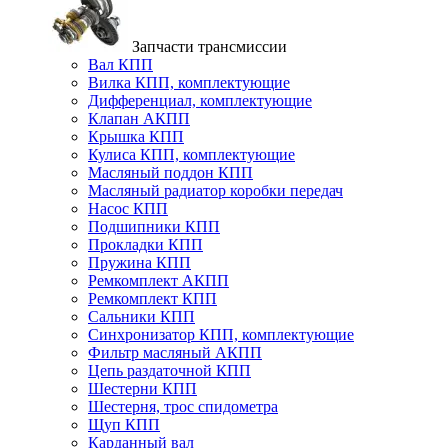
Запчасти трансмиссии
Вал КПП
Вилка КПП, комплектующие
Дифференциал, комплектующие
Клапан АКПП
Крышка КПП
Кулиса КПП, комплектующие
Масляный поддон КПП
Масляный радиатор коробки передач
Насос КПП
Подшипники КПП
Прокладки КПП
Пружина КПП
Ремкомплект АКПП
Ремкомплект КПП
Сальники КПП
Синхронизатор КПП, комплектующие
Фильтр масляный АКПП
Цепь раздаточной КПП
Шестерни КПП
Шестерня, трос спидометра
Щуп КПП
Карданный вал