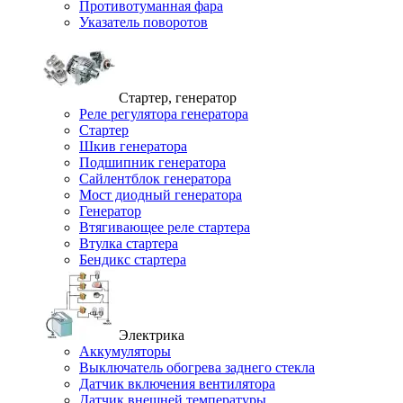
Противотуманная фара
Указатель поворотов
Стартер, генератор
Реле регулятора генератора
Стартер
Шкив генератора
Подшипник генератора
Сайлентблок генератора
Мост диодный генератора
Генератор
Втягивающее реле стартера
Втулка стартера
Бендикс стартера
Электрика
Аккумуляторы
Выключатель обогрева заднего стекла
Датчик включения вентилятора
Датчик внешней температуры