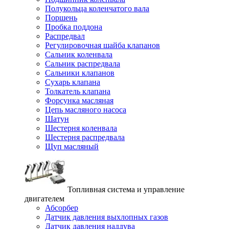
Полукольца коленчатого вала
Поршень
Пробка поддона
Распредвал
Регулировочная шайба клапанов
Сальник коленвала
Сальник распредвала
Сальники клапанов
Сухарь клапана
Толкатель клапана
Форсунка масляная
Цепь масляного насоса
Шатун
Шестерня коленвала
Шестерня распредвала
Щуп масляный
Топливная система и управление
двигателем
Абсорбер
Датчик давления выхлопных газов
Датчик давления наддува