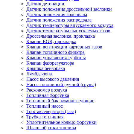
Датчик детонации
Датчик положения дроссельной заслонки
Датчик положения коленвала
Датчик положения распредвала
Датчик температуры впускаемого воздуха
Датчик температуры выпускаемых газов
Дроссельная заслонка, прокладка
Клапан EGR, прокладка
Клапан вентиляции картерных газов
Клапан топливного фильтра
Клапан управления турбины
Клапан фазорегулятора
Крышка бензобака
Лямбда-зонд
Насос высокого давления
Насос топливный ручной (груша)
Расходомер воздуха
Топливная форсунка
Топливный бак, комплектующие
Топливный насос
Трос акселератора (газа)
Трубка топливная
Уплотнительное кольцо форсунки
Шланг обратки топлива