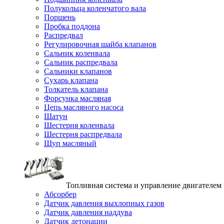
Полукольца коленчатого вала
Поршень
Пробка поддона
Распредвал
Регулировочная шайба клапанов
Сальник коленвала
Сальник распредвала
Сальники клапанов
Сухарь клапана
Толкатель клапана
Форсунка масляная
Цепь масляного насоса
Шатун
Шестерня коленвала
Шестерня распредвала
Щуп масляный
Топливная система и управление двигателем
Абсорбер
Датчик давления выхлопных газов
Датчик давления наддува
Датчик детонации