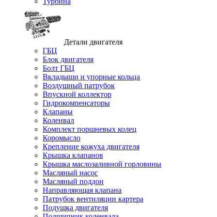
Турбина
Детали двигателя
ГБЦ
Блок двигателя
Болт ГБЦ
Вкладыши и упорные кольца
Воздушный патрубок
Впускной коллектор
Гидрокомпенсаторы
Клапаны
Коленвал
Комплект поршневых колец
Коромысло
Крепление кожуха двигателя
Крышка клапанов
Крышка маслозаливной горловины
Масляный насос
Масляный поддон
Направляющая клапана
Патрубок вентиляции картера
Подушка двигателя
Подшипник коленвала