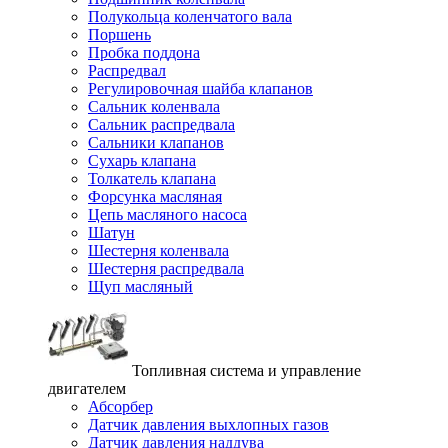
Полукольца коленчатого вала
Поршень
Пробка поддона
Распредвал
Регулировочная шайба клапанов
Сальник коленвала
Сальник распредвала
Сальники клапанов
Сухарь клапана
Толкатель клапана
Форсунка масляная
Цепь масляного насоса
Шатун
Шестерня коленвала
Шестерня распредвала
Щуп масляный
Топливная система и управление
двигателем
Абсорбер
Датчик давления выхлопных газов
Датчик давления наддува