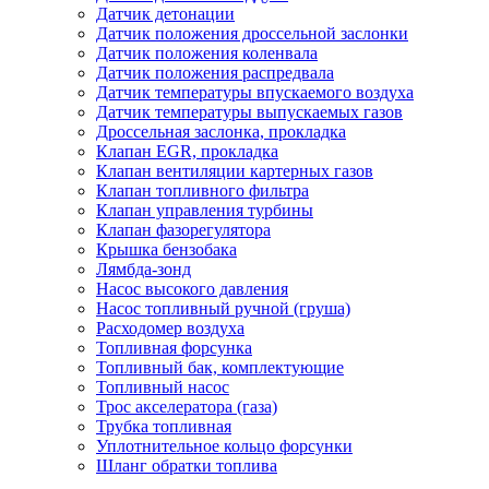
Датчик детонации
Датчик положения дроссельной заслонки
Датчик положения коленвала
Датчик положения распредвала
Датчик температуры впускаемого воздуха
Датчик температуры выпускаемых газов
Дроссельная заслонка, прокладка
Клапан EGR, прокладка
Клапан вентиляции картерных газов
Клапан топливного фильтра
Клапан управления турбины
Клапан фазорегулятора
Крышка бензобака
Лямбда-зонд
Насос высокого давления
Насос топливный ручной (груша)
Расходомер воздуха
Топливная форсунка
Топливный бак, комплектующие
Топливный насос
Трос акселератора (газа)
Трубка топливная
Уплотнительное кольцо форсунки
Шланг обратки топлива