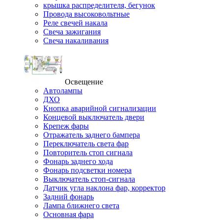
крышка распределителя, бегунок
Провода высоковольтные
Реле свечей накала
Свеча зажигания
Свеча накаливания
Освещение
Автолампы
ДХО
Кнопка аварийной сигнализации
Концевой выключатель двери
Крепеж фары
Отражатель заднего бампера
Переключатель света фар
Повторитель стоп сигнала
Фонарь заднего хода
Фонарь подсветки номера
Выключатель стоп-сигнала
Датчик угла наклона фар, корректор
Задний фонарь
Лампа ближнего света
Основная фара