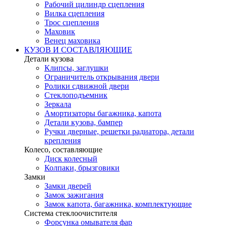
Рабочий цилиндр сцепления
Вилка сцепления
Трос сцепления
Маховик
Венец маховика
КУЗОВ И СОСТАВЛЯЮЩИЕ
Детали кузова
Клипсы, заглушки
Ограничитель открывания двери
Ролики сдвижной двери
Стеклоподъемник
Зеркала
Амортизаторы багажника, капота
Детали кузова, бампер
Ручки дверные, решетки радиатора, детали
крепления
Колесо, составляющие
Диск колесный
Колпаки, брызговики
Замки
Замки дверей
Замок зажигания
Замок капота, багажника, комплектующие
Система стеклоочистителя
Форсунка омывателя фар