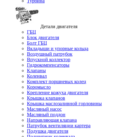
Турбина
Детали двигателя
ГБЦ
Блок двигателя
Болт ГБЦ
Вкладыши и упорные кольца
Воздушный патрубок
Впускной коллектор
Гидрокомпенсаторы
Клапаны
Коленвал
Комплект поршневых колец
Коромысло
Крепление кожуха двигателя
Крышка клапанов
Крышка маслозаливной горловины
Масляный насос
Масляный поддон
Направляющая клапана
Патрубок вентиляции картера
Подушка двигателя
Подшипник коленвала