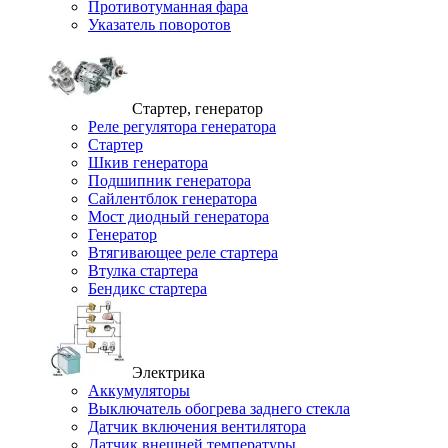
Противотуманная фара
Указатель поворотов
Стартер, генератор
Реле регулятора генератора
Стартер
Шкив генератора
Подшипник генератора
Сайлентблок генератора
Мост диодный генератора
Генератор
Втягивающее реле стартера
Втулка стартера
Бендикс стартера
Электрика
Аккумуляторы
Выключатель обогрева заднего стекла
Датчик включения вентилятора
Датчик внешней температуры