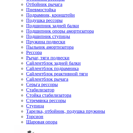
Отбойник рычага
Пневмостойка
Подрамник, кронштейн
Подушка рессоры
Подшипник задней балки
Подшипник опоры амортизатора
Подшипник ступицы
Пружина подвески
Пыльник амортизатора
Рессора
Рычаг, тяги подвески
Сайлентблок задней балки
Сайлентблок подрамника
Сайлентблок реактивной тяги
Сайлентблок рычага
Серьга рессоры
Стабилизатор
Стойка стабилизатора
Стремянка рессоры
Ступица
Тарелка, отбойник, подушка пружины
Торсион
Шаровая опора