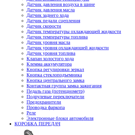
Датчик давления воздуха в шине
Датчик давления масла
Датчик заднего хода
Датчик педали сцепления
Датчик скорости
Датчик температуры охлаждающей жидкости
Датчик температуры топлива
Датчик уровня масла
Датчик уровня охлаждающей жидкости
Датчик уровня топлива
Клапан холостого хода
Клемма аккумулятора
Кнопка регулировки зеркал
Кнопка стеклоподъемника
Кнопка центрального замка
Контактная группа замка зажигания
Педаль газа (потенциометр)
Подрулевые переключатели
Предохранители
Проводка фаркопа
Реле
Электронные блоки автомобиля
КОРОБКА ПЕРЕДАЧ