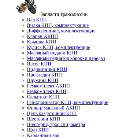
Запчасти трансмиссии
Вал КПП
Вилка КПП, комплектующие
Дифференциал, комплектующие
Клапан АКПП
Крышка КПП
Кулиса КПП, комплектующие
Масляный поддон КПП
Масляный радиатор коробки передач
Насос КПП
Подшипники КПП
Прокладки КПП
Пружина КПП
Ремкомплект АКПП
Ремкомплект КПП
Сальники КПП
Синхронизатор КПП, комплектующие
Фильтр масляный АКПП
Цепь раздаточной КПП
Шестерни КПП
Шестерня, трос спидометра
Щуп КПП
Карданный вал