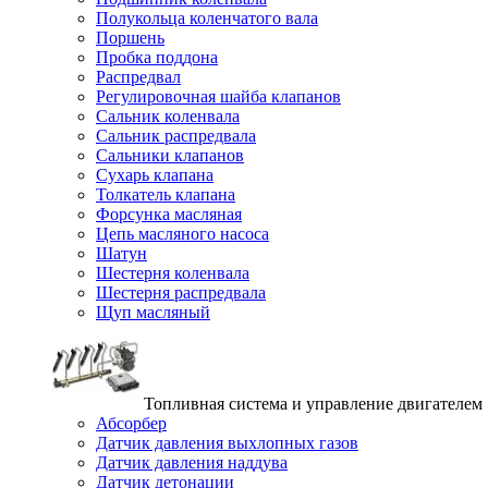
Полукольца коленчатого вала
Поршень
Пробка поддона
Распредвал
Регулировочная шайба клапанов
Сальник коленвала
Сальник распредвала
Сальники клапанов
Сухарь клапана
Толкатель клапана
Форсунка масляная
Цепь масляного насоса
Шатун
Шестерня коленвала
Шестерня распредвала
Щуп масляный
Топливная система и управление двигателем
Абсорбер
Датчик давления выхлопных газов
Датчик давления наддува
Датчик детонации