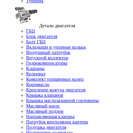
Турбина
Детали двигателя
ГБЦ
Блок двигателя
Болт ГБЦ
Вкладыши и упорные кольца
Воздушный патрубок
Впускной коллектор
Гидрокомпенсаторы
Клапаны
Коленвал
Комплект поршневых колец
Коромысло
Крепление кожуха двигателя
Крышка клапанов
Крышка маслозаливной горловины
Масляный насос
Масляный поддон
Направляющая клапана
Патрубок вентиляции картера
Подушка двигателя
Подшипник коленвала