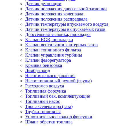
Датчик детонации
Датчик положения дроссельной заслонки
Датчик положения коленвала
Датчик положения распредвала
Датчик температуры впускаемого воздуха
Датчик температуры выпускаемых газов
Дроссельная заслонка, прокладка
Клапан EGR, прокладка
Клапан вентиляции картерных газов
Клапан топливного фильтра
Клапан управления турбины
Клапан фазорегулятора
Крышка бензобака
Лямбда-зонд
Насос высокого давления
Насос топливный ручной (груша)
Расходомер воздуха
Топливная форсунка
Топливный бак, комплектующие
Топливный насос
Трос акселератора (газа)
Трубка топливная
Уплотнительное кольцо форсунки
Шланг обратки топлива