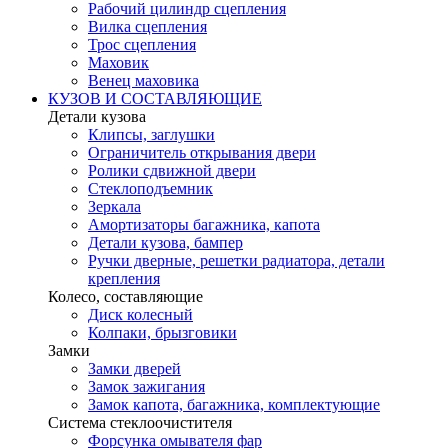
Рабочий цилиндр сцепления
Вилка сцепления
Трос сцепления
Маховик
Венец маховика
КУЗОВ И СОСТАВЛЯЮЩИЕ
Детали кузова
Клипсы, заглушки
Ограничитель открывания двери
Ролики сдвижной двери
Стеклоподъемник
Зеркала
Амортизаторы багажника, капота
Детали кузова, бампер
Ручки дверные, решетки радиатора, детали
крепления
Колесо, составляющие
Диск колесный
Колпаки, брызговики
Замки
Замки дверей
Замок зажигания
Замок капота, багажника, комплектующие
Система стеклоочистителя
Форсунка омывателя фар