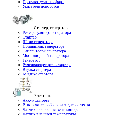
Противотуманная фара
Указатель поворотов
Стартер, генератор
Реле регулятора генератора
Стартер
Шкив генератора
Подшипник генератора
Сайлентблок генератора
Мост диодный генератора
Генератор
Втягивающее реле стартера
Втулка стартера
Бендикс стартера
Электрика
Аккумуляторы
Выключатель обогрева заднего стекла
Датчик включения вентилятора
Датчик внешней температуры