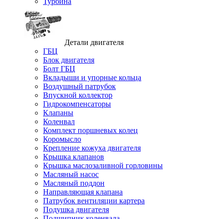
Турбина
Детали двигателя
ГБЦ
Блок двигателя
Болт ГБЦ
Вкладыши и упорные кольца
Воздушный патрубок
Впускной коллектор
Гидрокомпенсаторы
Клапаны
Коленвал
Комплект поршневых колец
Коромысло
Крепление кожуха двигателя
Крышка клапанов
Крышка маслозаливной горловины
Масляный насос
Масляный поддон
Направляющая клапана
Патрубок вентиляции картера
Подушка двигателя
Подшипник коленвала