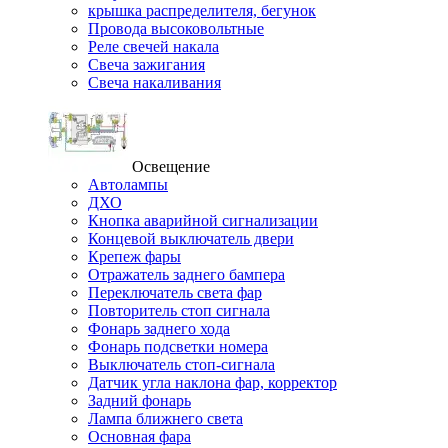
крышка распределителя, бегунок
Провода высоковольтные
Реле свечей накала
Свеча зажигания
Свеча накаливания
Освещение
Автолампы
ДХО
Кнопка аварийной сигнализации
Концевой выключатель двери
Крепеж фары
Отражатель заднего бампера
Переключатель света фар
Повторитель стоп сигнала
Фонарь заднего хода
Фонарь подсветки номера
Выключатель стоп-сигнала
Датчик угла наклона фар, корректор
Задний фонарь
Лампа ближнего света
Основная фара