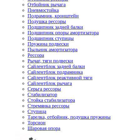
Отбойник рычага
Пневмостойка
Подрамник, кронштейн
Подушка рессоры
Подшипник задней балки
Подшипник опоры амортизатора
Подшипник ступицы
Пружина подвески
Пыльник амортизатора
Рессора
Рычаг, тяги подвески
Сайлентблок задней балки
Сайлентблок подрамника
Сайлентблок реактивной тяги
Сайлентблок рычага
Серьга рессоры
Стабилизатор
Стойка стабилизатора
Стремянка рессоры
Ступица
Тарелка, отбойник, подушка пружины
Торсион
Шаровая опора