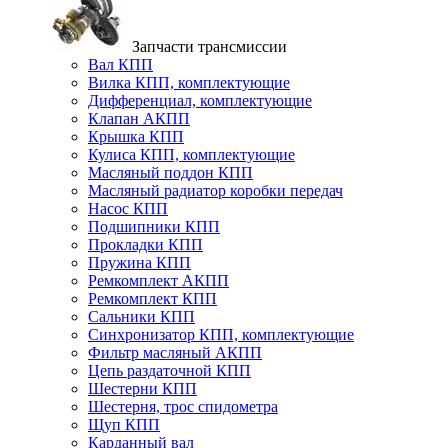
Запчасти трансмиссии
Вал КПП
Вилка КПП, комплектующие
Дифференциал, комплектующие
Клапан АКПП
Крышка КПП
Кулиса КПП, комплектующие
Масляный поддон КПП
Масляный радиатор коробки передач
Насос КПП
Подшипники КПП
Прокладки КПП
Пружина КПП
Ремкомплект АКПП
Ремкомплект КПП
Сальники КПП
Синхронизатор КПП, комплектующие
Фильтр масляный АКПП
Цепь раздаточной КПП
Шестерни КПП
Шестерня, трос спидометра
Щуп КПП
Карданный вал