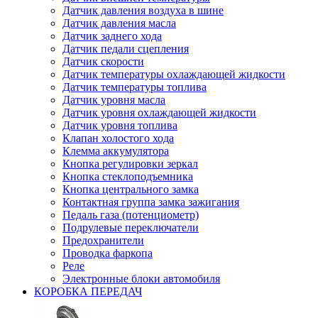
Датчик давления воздуха в шине
Датчик давления масла
Датчик заднего хода
Датчик педали сцепления
Датчик скорости
Датчик температуры охлаждающей жидкости
Датчик температуры топлива
Датчик уровня масла
Датчик уровня охлаждающей жидкости
Датчик уровня топлива
Клапан холостого хода
Клемма аккумулятора
Кнопка регулировки зеркал
Кнопка стеклоподъемника
Кнопка центрального замка
Контактная группа замка зажигания
Педаль газа (потенциометр)
Подрулевые переключатели
Предохранители
Проводка фаркопа
Реле
Электронные блоки автомобиля
КОРОБКА ПЕРЕДАЧ