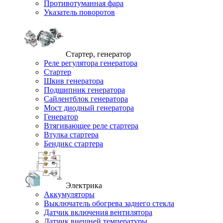
Противотуманная фара
Указатель поворотов
Стартер, генератор
Реле регулятора генератора
Стартер
Шкив генератора
Подшипник генератора
Сайлентблок генератора
Мост диодный генератора
Генератор
Втягивающее реле стартера
Втулка стартера
Бендикс стартера
Электрика
Аккумуляторы
Выключатель обогрева заднего стекла
Датчик включения вентилятора
Датчик внешней температуры