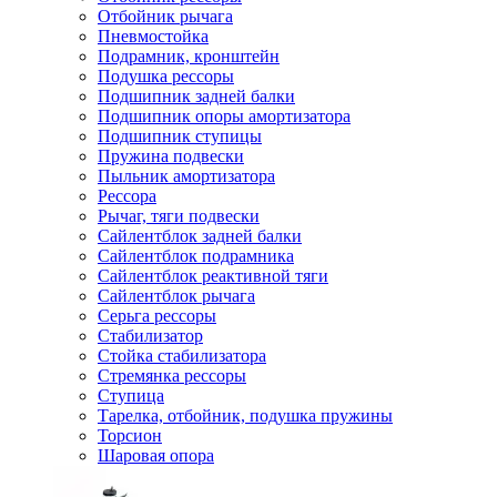
Отбойник рычага
Пневмостойка
Подрамник, кронштейн
Подушка рессоры
Подшипник задней балки
Подшипник опоры амортизатора
Подшипник ступицы
Пружина подвески
Пыльник амортизатора
Рессора
Рычаг, тяги подвески
Сайлентблок задней балки
Сайлентблок подрамника
Сайлентблок реактивной тяги
Сайлентблок рычага
Серьга рессоры
Стабилизатор
Стойка стабилизатора
Стремянка рессоры
Ступица
Тарелка, отбойник, подушка пружины
Торсион
Шаровая опора