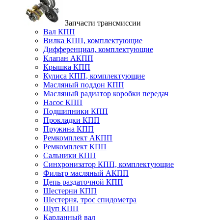
Запчасти трансмиссии
Вал КПП
Вилка КПП, комплектующие
Дифференциал, комплектующие
Клапан АКПП
Крышка КПП
Кулиса КПП, комплектующие
Масляный поддон КПП
Масляный радиатор коробки передач
Насос КПП
Подшипники КПП
Прокладки КПП
Пружина КПП
Ремкомплект АКПП
Ремкомплект КПП
Сальники КПП
Синхронизатор КПП, комплектующие
Фильтр масляный АКПП
Цепь раздаточной КПП
Шестерни КПП
Шестерня, трос спидометра
Щуп КПП
Карданный вал