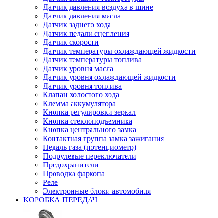
Датчик давления воздуха в шине
Датчик давления масла
Датчик заднего хода
Датчик педали сцепления
Датчик скорости
Датчик температуры охлаждающей жидкости
Датчик температуры топлива
Датчик уровня масла
Датчик уровня охлаждающей жидкости
Датчик уровня топлива
Клапан холостого хода
Клемма аккумулятора
Кнопка регулировки зеркал
Кнопка стеклоподъемника
Кнопка центрального замка
Контактная группа замка зажигания
Педаль газа (потенциометр)
Подрулевые переключатели
Предохранители
Проводка фаркопа
Реле
Электронные блоки автомобиля
КОРОБКА ПЕРЕДАЧ