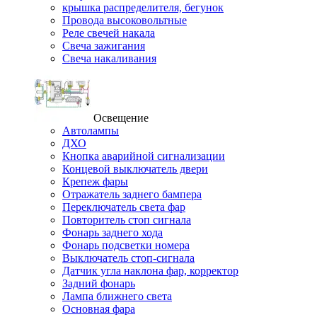
крышка распределителя, бегунок
Провода высоковольтные
Реле свечей накала
Свеча зажигания
Свеча накаливания
Освещение
Автолампы
ДХО
Кнопка аварийной сигнализации
Концевой выключатель двери
Крепеж фары
Отражатель заднего бампера
Переключатель света фар
Повторитель стоп сигнала
Фонарь заднего хода
Фонарь подсветки номера
Выключатель стоп-сигнала
Датчик угла наклона фар, корректор
Задний фонарь
Лампа ближнего света
Основная фара