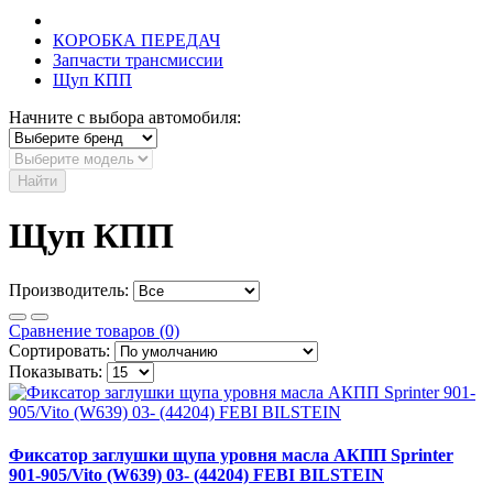
КОРОБКА ПЕРЕДАЧ
Запчасти трансмиссии
Щуп КПП
Начните с выбора автомобиля:
Найти
Щуп КПП
Производитель:
Сравнение товаров (0)
Сортировать:
Показывать:
Фиксатор заглушки щупа уровня масла АКПП Sprinter
901-905/Vito (W639) 03- (44204) FEBI BILSTEIN