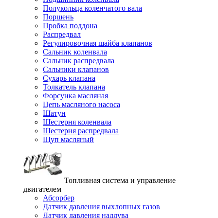
Полукольца коленчатого вала
Поршень
Пробка поддона
Распредвал
Регулировочная шайба клапанов
Сальник коленвала
Сальник распредвала
Сальники клапанов
Сухарь клапана
Толкатель клапана
Форсунка масляная
Цепь масляного насоса
Шатун
Шестерня коленвала
Шестерня распредвала
Щуп масляный
Топливная система и управление
двигателем
Абсорбер
Датчик давления выхлопных газов
Датчик давления наддува