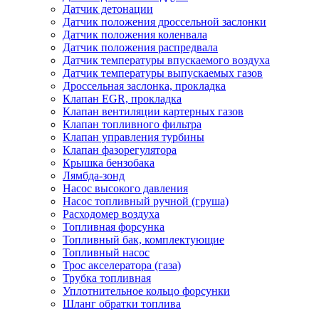
Датчик детонации
Датчик положения дроссельной заслонки
Датчик положения коленвала
Датчик положения распредвала
Датчик температуры впускаемого воздуха
Датчик температуры выпускаемых газов
Дроссельная заслонка, прокладка
Клапан EGR, прокладка
Клапан вентиляции картерных газов
Клапан топливного фильтра
Клапан управления турбины
Клапан фазорегулятора
Крышка бензобака
Лямбда-зонд
Насос высокого давления
Насос топливный ручной (груша)
Расходомер воздуха
Топливная форсунка
Топливный бак, комплектующие
Топливный насос
Трос акселератора (газа)
Трубка топливная
Уплотнительное кольцо форсунки
Шланг обратки топлива