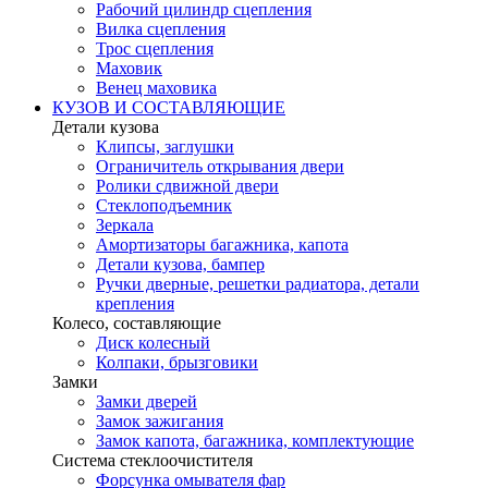
Рабочий цилиндр сцепления
Вилка сцепления
Трос сцепления
Маховик
Венец маховика
КУЗОВ И СОСТАВЛЯЮЩИЕ
Детали кузова
Клипсы, заглушки
Ограничитель открывания двери
Ролики сдвижной двери
Стеклоподъемник
Зеркала
Амортизаторы багажника, капота
Детали кузова, бампер
Ручки дверные, решетки радиатора, детали
крепления
Колесо, составляющие
Диск колесный
Колпаки, брызговики
Замки
Замки дверей
Замок зажигания
Замок капота, багажника, комплектующие
Система стеклоочистителя
Форсунка омывателя фар