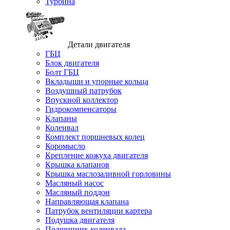
Турбина
Детали двигателя
ГБЦ
Блок двигателя
Болт ГБЦ
Вкладыши и упорные кольца
Воздушный патрубок
Впускной коллектор
Гидрокомпенсаторы
Клапаны
Коленвал
Комплект поршневых колец
Коромысло
Крепление кожуха двигателя
Крышка клапанов
Крышка маслозаливной горловины
Масляный насос
Масляный поддон
Направляющая клапана
Патрубок вентиляции картера
Подушка двигателя
Подшипник коленвала