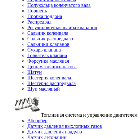
Полукольца коленчатого вала
Поршень
Пробка поддона
Распредвал
Регулировочная шайба клапанов
Сальник коленвала
Сальник распредвала
Сальники клапанов
Сухарь клапана
Толкатель клапана
Форсунка масляная
Цепь масляного насоса
Шатун
Шестерня коленвала
Шестерня распредвала
Щуп масляный
Топливная система и управление двигателем
Абсорбер
Датчик давления выхлопных газов
Датчик давления наддува
Датчик детонации