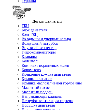
Турбина
Детали двигателя
ГБЦ
Блок двигателя
Болт ГБЦ
Вкладыши и упорные кольца
Воздушный патрубок
Впускной коллектор
Гидрокомпенсаторы
Клапаны
Коленвал
Комплект поршневых колец
Коромысло
Крепление кожуха двигателя
Крышка клапанов
Крышка маслозаливной горловины
Масляный насос
Масляный поддон
Направляющая клапана
Патрубок вентиляции картера
Подушка двигателя
Подшипник коленвала